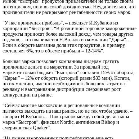
Рынок “быстрых” продуктов привлекателен не только своим
потенциалом, но и высокой доходностью. Неудивительно, что
производители не раскрывают рентабельности своих марок.
“У нас приличная прибыль”, – поясняет И.Кубанов из
корпорации “Быстров”. “В розничной торговле замороженные
продукты приносят более высокий доход, чем товары других
отделов, – отговаривается Н.Волков из компании “Дарья”. –
Если в обороте магазина доля этих продуктов, к примеру,
составляет 6%, то в объеме прибыли – 12-14%”.
Большая маржа позволяет компаниям-лидерам тратить
приличные деньги на маркетинг. За прошлый год
маркетинговый бюджет “Быстрова” составил 15% от оборота,
“Дарьи” – 12% от оборота (который равен $33 млн). Кстати,
по их мнению, именно необходимость больших затрат на
рекламу и выстраивание дистрибуции сдерживает рост
конкуренции на рынке.
“Сейчас многие московские и региональные компании
пытаются выходить на наш рынок, но не так чтобы удачно, –
говорит И.Кубанов. – Пока рынок между собой делят наша
марка “Быстров”, финская Nordic, английская Bishop и
американская Quaker”.
“На рынке замороженных полуфабрикатов еще есть