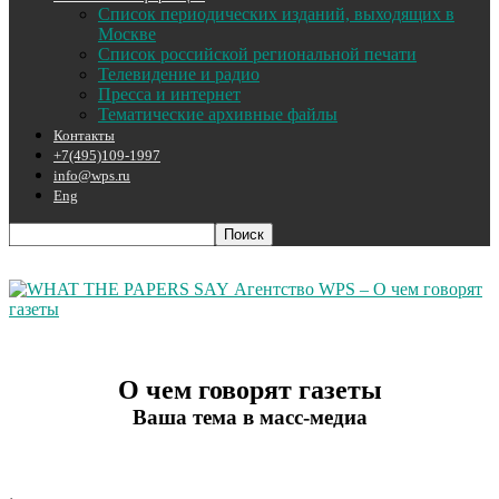
Список периодических изданий, выходящих в
Москве
Список российской региональной печати
Телевидение и радио
Пресса и интернет
Тематические архивные файлы
Контакты
+7(495)109-1997
info@wps.ru
Eng
Агентство WPS – О чем говорят
газеты
О чем говорят газеты
Ваша тема в масс-медиа