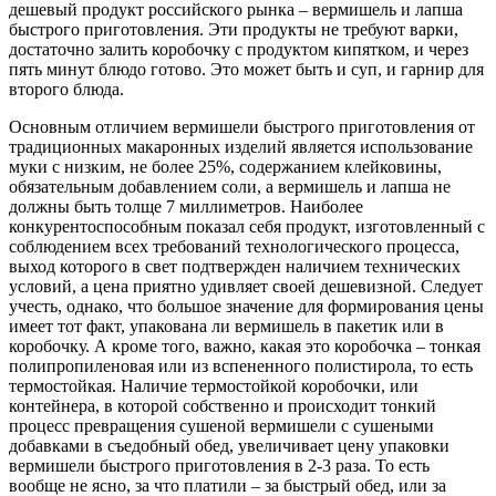
дешевый продукт российского рынка – вермишель и лапша
быстрого приготовления. Эти продукты не требуют варки,
достаточно залить коробочку с продуктом кипятком, и через
пять минут блюдо готово. Это может быть и суп, и гарнир для
второго блюда.
Основным отличием вермишели быстрого приготовления от
традиционных макаронных изделий является использование
муки с низким, не более 25%, содержанием клейковины,
обязательным добавлением соли, а вермишель и лапша не
должны быть толще 7 миллиметров. Наиболее
конкурентоспособным показал себя продукт, изготовленный с
соблюдением всех требований технологического процесса,
выход которого в свет подтвержден наличием технических
условий, а цена приятно удивляет своей дешевизной. Следует
учесть, однако, что большое значение для формирования цены
имеет тот факт, упакована ли вермишель в пакетик или в
коробочку. А кроме того, важно, какая это коробочка – тонкая
полипропиленовая или из вспененного полистирола, то есть
термостойкая. Наличие термостойкой коробочки, или
контейнера, в которой собственно и происходит тонкий
процесс превращения сушеной вермишели с сушеными
добавками в съедобный обед, увеличивает цену упаковки
вермишели быстрого приготовления в 2-3 раза. То есть
вообще не ясно, за что платили – за быстрый обед, или за