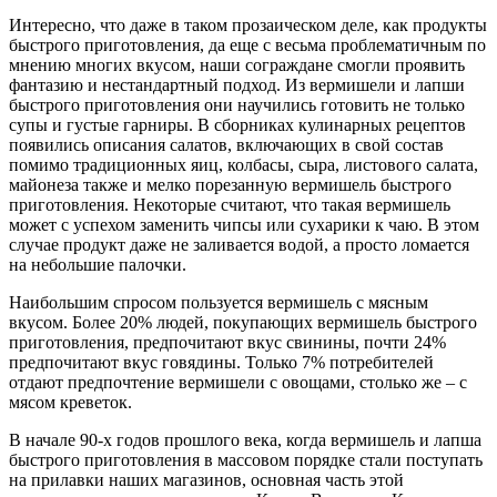
Интересно, что даже в таком прозаическом деле, как продукты
быстрого приготовления, да еще с весьма проблематичным по
мнению многих вкусом, наши сограждане смогли проявить
фантазию и нестандартный подход. Из вермишели и лапши
быстрого приготовления они научились готовить не только
супы и густые гарниры. В сборниках кулинарных рецептов
появились описания салатов, включающих в свой состав
помимо традиционных яиц, колбасы, сыра, листового салата,
майонеза также и мелко порезанную вермишель быстрого
приготовления. Некоторые считают, что такая вермишель
может с успехом заменить чипсы или сухарики к чаю. В этом
случае продукт даже не заливается водой, а просто ломается
на небольшие палочки.
Наибольшим спросом пользуется вермишель с мясным
вкусом. Более 20% людей, покупающих вермишель быстрого
приготовления, предпочитают вкус свинины, почти 24%
предпочитают вкус говядины. Только 7% потребителей
отдают предпочтение вермишели с овощами, столько же – с
мясом креветок.
В начале 90-х годов прошлого века, когда вермишель и лапша
быстрого приготовления в массовом порядке стали поступать
на прилавки наших магазинов, основная часть этой