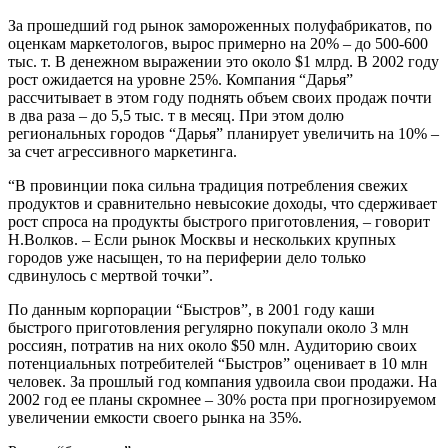
За прошедший год рынок замороженных полуфабрикатов, по
оценкам маркетологов, вырос примерно на 20% – до 500-600
тыс. т. В денежном выражении это около $1 млрд. В 2002 году
рост ожидается на уровне 25%. Компания “Дарья”
рассчитывает в этом году поднять объем своих продаж почти
в два раза – до 5,5 тыс. т в месяц. При этом долю
региональных городов “Дарья” планирует увеличить на 10% –
за счет агрессивного маркетинга.
“В провинции пока сильна традиция потребления свежих
продуктов и сравнительно невысокие доходы, что сдерживает
рост спроса на продукты быстрого приготовления, – говорит
Н.Волков. – Если рынок Москвы и нескольких крупных
городов уже насыщен, то на периферии дело только
сдвинулось с мертвой точки”.
По данным корпорации “Быстров”, в 2001 году каши
быстрого приготовления регулярно покупали около 3 млн
россиян, потратив на них около $50 млн. Аудиторию своих
потенциальных потребителей “Быстров” оценивает в 10 млн
человек. За прошлый год компания удвоила свои продажи. На
2002 год ее планы скромнее – 30% роста при прогнозируемом
увеличении емкости своего рынка на 35%.