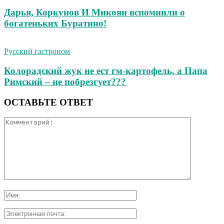
Дарья, Коркунов И Микоян вспомнили о
богатеньких Буратино!
Русский гастроном
Колорадский жук не ест гм-картофель, а Папа
Римский – не побрезгует???
ОСТАВЬТЕ ОТВЕТ