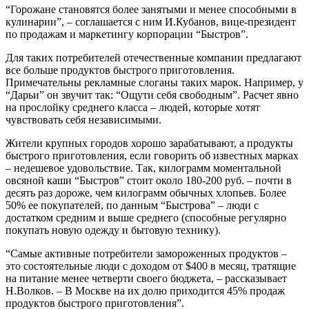
“Горожане становятся более занятыми и менее способными в
кулинарии”, – соглашается с ним И.Кубанов, вице-президент
по продажам и маркетингу корпорации “Быстров”.
Для таких потребителей отечественные компании предлагают
все больше продуктов быстрого приготовления.
Примечательны рекламные слоганы таких марок. Например, у
“Дарьи” он звучит так: “Ощути себя свободным”. Расчет явно
на прослойку среднего класса – людей, которые хотят
чувствовать себя независимыми.
Жители крупных городов хорошо зарабатывают, а продукты
быстрого приготовления, если говорить об известных марках
– недешевое удовольствие. Так, килограмм моментальной
овсяной каши “Быстров” стоит около 180-200 руб. – почти в
десять раз дороже, чем килограмм обычных хлопьев. Более
50% ее покупателей, по данным “Быстрова” – люди с
достатком средним и выше среднего (способные регулярно
покупать новую одежду и бытовую технику).
“Самые активные потребители замороженных продуктов –
это состоятельные люди с доходом от $400 в месяц, тратящие
на питание менее четверти своего бюджета, – рассказывает
Н.Волков. – В Москве на их долю приходится 45% продаж
продуктов быстрого приготовления”.