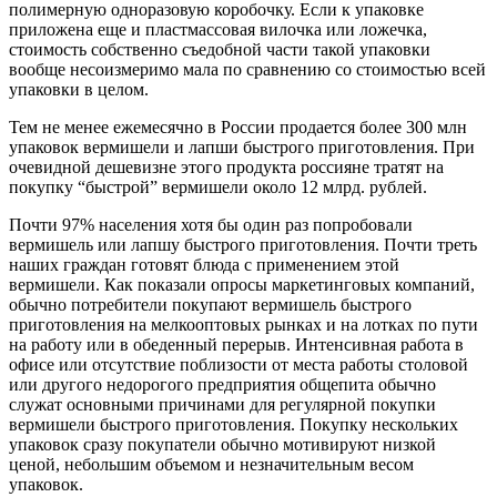
полимерную одноразовую коробочку. Если к упаковке
приложена еще и пластмассовая вилочка или ложечка,
стоимость собственно съедобной части такой упаковки
вообще несоизмеримо мала по сравнению со стоимостью всей
упаковки в целом.
Тем не менее ежемесячно в России продается более 300 млн
упаковок вермишели и лапши быстрого приготовления. При
очевидной дешевизне этого продукта россияне тратят на
покупку “быстрой” вермишели около 12 млрд. рублей.
Почти 97% населения хотя бы один раз попробовали
вермишель или лапшу быстрого приготовления. Почти треть
наших граждан готовят блюда с применением этой
вермишели. Как показали опросы маркетинговых компаний,
обычно потребители покупают вермишель быстрого
приготовления на мелкооптовых рынках и на лотках по пути
на работу или в обеденный перерыв. Интенсивная работа в
офисе или отсутствие поблизости от места работы столовой
или другого недорогого предприятия общепита обычно
служат основными причинами для регулярной покупки
вермишели быстрого приготовления. Покупку нескольких
упаковок сразу покупатели обычно мотивируют низкой
ценой, небольшим объемом и незначительным весом
упаковок.