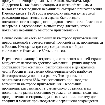
продукции импортировалась из Китая, Вьетнама, Кореи.
Лидерство Китая было очевидным и легко объяснимым.
Китай является родиной вермишели быстрого приготовления.
Именно здесь в 1958 году в период китайской культурной
революции правительством страны было издано
постановление о сокращении продолжительности обеденного
перерыва. Потребовалось меньше года для того, чтобы
появилась вермишель быстрого приготовления.
Сейчас большая часть вермишели быстрого приготовления,
представленной в отечественной торговой сети, производится
в России. Импорт за три года сократился в 4-5 раз и
составляет сейчас менее 60 тыс. т в год.
Вермишель и лапшу быстрого приготовления в нашей стране
выпускают несколько десятков компаний. Группу лидеров
составляют три компании, расположенные в центральной
части России и тем самым обеспечившие себе наиболее
благоприятные условия на рынке. Эти три компании
охватывают почти 65% отечественного производства
вермишели быстрого приготовления. Небольшие
производители занимают в сумме около 35 рынка, и их
позициям на рынке постоянно угрожает активная политика
продвижения со стороны крупных компаний, поэтому доля
средних и мелких производителей вермишели сокращается.