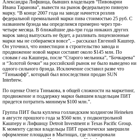
Александра Лифшица, бывших владельцев “Пивоварни
Ивана Таранова”, вывести на рынок федеральную пивную
марку. “В конце 2007 года на заводе начнется розлив
федеральной премиальной марки пива стоимостью 25 руб. С
названием брэнда мы определимся примерно через три-
четыре месяца. В ближайшие два-три года никаких других
марок завод выпускать не будет, а разливать лицензионные
марки мы не собираемся вовсе”, – рассказал Евгений Кашпер.
Он уточнил, что инвестиции в строительство завода и
продвижение новой марки составят около $145 млн. По
словам г-на Кашпера, после “Старого мельника”, “Бочкарева”
и “Золотой бочки” на российский рынок не было выведено ни
одного сильного брэнда. Исключение составил разве что
“Тинькофф”, который был впоследствии продан SUN
Interbrew.
По оценке Олега Тинькова, в общей сложности на маркетинг,
продвижение и поддержку марки бывшим владельцам ПИТ
придется потратить минимум $100 млн.”.
Группа ПИТ была куплена голландским холдингом Heineken
в августе прошлого года за $560 млн. у подконтрольной
Кашперу и Лифшицу Detroit Investment и Texas Pacific Group.
К моменту сделки владельцы ПИТ практически завершили
оформление площадки в Мытищах, где планировали