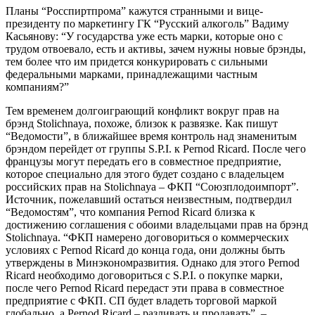
Планы “Росспиртпрома” кажутся странными и вице-
президенту по маркетингу ГК “Русский алкоголь” Вадиму
Касьянову: “У государства уже есть марки, которые оно с
трудом отвоевало, есть и активы, зачем нужны новые брэнды,
тем более что им придется конкурировать с сильными
федеральными марками, принадлежащими частным
компаниям?”
Тем временем долгоиграющий конфликт вокруг прав на
брэнд Stolichnaya, похоже, близок к развязке. Как пишут
“Ведомости”, в ближайшее время контроль над знаменитым
брэндом перейдет от группы S.P.I. к Pernod Ricard. После чего
французы могут передать его в совместное предприятие,
которое специально для этого будет создано с владельцем
российских прав на Stolichnaya – ФКП “Союзплодоимпорт”.
Источник, пожелавший остаться неизвестным, подтвердил
“Ведомостям”, что компания Pernod Ricard близка к
достижению соглашения с обоими владельцами прав на брэнд
Stolichnaya. “ФКП намерено договориться о коммерческих
условиях с Pernod Ricard до конца года, они должны быть
утверждены в Минэкономразвития. Однако для этого Pernod
Ricard необходимо договориться с S.P.I. о покупке марки,
после чего Pernod Ricard передаст эти права в совместное
предприятие с ФКП. СП будет владеть торговой маркой
глобально, а Pernod Ricard – разливать и продавать”, –