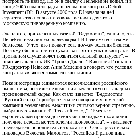
построить пивзавод. Но он в сделку с Heineken не вошел, и в
конце 2005 года площадка перешла под контроль Detroit
Investment (DI). В августе 2006 года DI начала на ней
строительство нового пивзавода, основав для этого
Московскую пивоваренную компанию.
Экспертов, привлеченных газетой “Ведомости”, удивило, что
Heineken позволил экс-владельцам ПИТ заниматься тем же
бизнесом. “У тех, кто продает, есть ноу-хау ведения бизнеса.
Поэтому обычно принято указывать этот пункт в контракте. В
противном случае может появиться сильный конкурент”, –
поясняет аналитик ИК “Тройка Диалог” Виктория Гранкина.
PR-директор Heineken Анна Мелешина говорит, что условия
контракта являются коммерческой тайной.
Пока иностранцы занимаются консолидацией российского
рынка пива, российские компании начали скупать западных
производителей сырья. Как стало известно “Ведомостям”,
“Русский солод” приобрел четыре солодовни у немецкой
компании Weissheimer. Аналитики считают верной стратегию,
выбранную компанией “Русский солод”. “Вместе с
европейскими производственными площадками компания
получила передовые технологии производства”, – указывает
председатель исполнительного комитета Cоюза российских
пивоваров Вячеслав Мамонтов. “Российский рынок пива