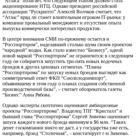
“Атласа” полагает, что следующим этапом должно стать
акционирование НТЦ. Однако президент российской
ассоциации “Рускрипто” Алексей Волчков считает, что
“Атлас” вряд ли станет влиятельным игроком IT-рынка: у
компании провальный менеджмент и отсутствие опыта
выпуска коммерчески интересных продуктов.
В центре внимания СМИ по-прежнему остается и
“Росспиртпром”, наделавший столько шума своим проектом
“народной” водки. Как стало известно “Бизнесу”, одной
новой маркой “Росспиртпром” не ограничится: в следующем
году он собирается запустить три-пять новых водочных
брэндов в других ценовых сегментах. “Планы
“Росспиртпрома” по запуску новых брэндов выглядят как
симметричный ответ ФКП “Союзплодоимпорт”,
объявившему в этом году о планах создания собственной
производственной базы”, – считает обозреватель газеты
“Бизнес” Анна Рябова.
Однако эксперты скептично оценивают амбициозные
проекты “Росспиртпрома”. Владелец ТПГ “Кристалл” и
бывший глава “Росспиртпрома” Сергей Зивенко оценивает
запуск каждого нового брэнда минимум в $6 млн. “Таких
денег госкомпании никто не даст, а у государства уже есть,
например, брэнд “Столичная”, – констатирует г-н Зивенко.