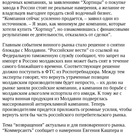
водочных компаниях, за заявлениями “Хортицы” о покупке
завода в России стоят не реальные намерения, а желание ее
владельцев выгоднее продать свой водочный бизнес.
“Компания сейчас усиленно продается, – заявил один из
источников. – Я знаю, как минимум две компании, которые
хотели купить “Хортицу”, но ознакомившись с финансовыми
результатами ее деятельности, отказались от сделки”.
Главным событием винного рынка стало решение о снятии
блокады с Молдавии. “Российские вести” со ссылкой на
Федеральную таможенную службу сообщают, что запрет на
импорт в Россию молдавских вин может быть снят в течение
самого ближайшего времени. Соответствующее решение
должно поступить в ФТС из Роспотребнадзора. Между тем
эксперты говорят, что вернуть утраченные позиции
молдавским производителям будет непросто, – их долю на
рынке заняли российские компании, а кампания по борьбе с
молдавским алкоголем испортила его имидж. К тому же с
марта винная продукция из Молдавии подверглась
массированной антирекламной кампании. Теперь
производителям придется приложить огромные усилия, чтобы
вернуть хотя бы часть российского потребительского рынка.
Тема “возвращения” актуальна и для пивоваренного рынка.
“Коммерсантъ” сообщает о намерении Евгения Кашпера и