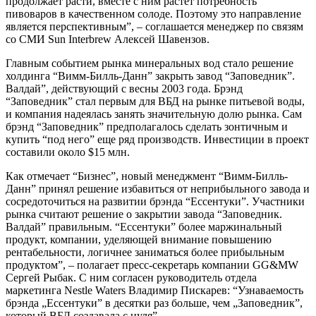
продолжает расти, вместе с ним растет потребность
пивоваров в качественном солоде. Поэтому это направление
является перспективным”, – соглашается менеджер по связям
со СМИ Sun Interbrew Алексей Шавензов.
Главным событием рынка минеральных вод стало решение
холдинга “Вимм-Билль-Данн” закрыть завод “Заповедник”.
Валдай”, действующий с весны 2003 года. Брэнд
“Заповедник” стал первым для ВБД на рынке питьевой воды,
и компания надеялась занять значительную долю рынка. Сам
брэнд “Заповедник” предполагалось сделать зонтичным и
купить “под него” еще ряд производств. Инвестиции в проект
составили около $15 млн.
Как отмечает “Бизнес”, новый менеджмент “Вимм-Билль-
Данн” принял решение избавиться от неприбыльного завода и
сосредоточиться на развитии брэнда “Ессентуки”. Участники
рынка считают решение о закрытии завода “Заповедник.
Валдай” правильным. “Ессентуки” более маржинальный
продукт, компании, уделяющей внимание повышению
рентабельности, логичнее заниматься более прибыльным
продуктом”, – полагает пресс-секретарь компании GG&MW
Сергей Рыбак. С ним согласен руководитель отдела
маркетинга Nestle Waters Владимир Пискарев: “Узнаваемость
брэнда „Ессентуки” в десятки раз больше, чем „Заповедник”,
который ВБД создавала с нуля”.