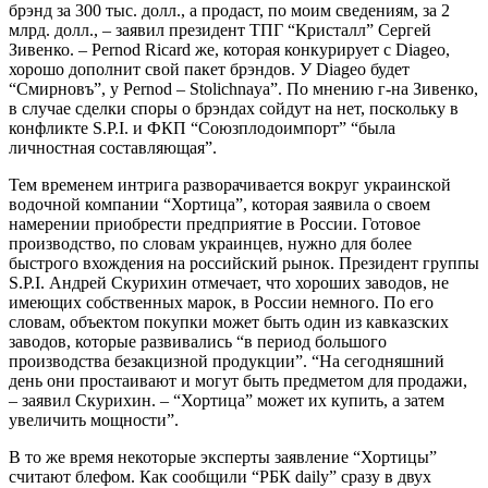
брэнд за 300 тыс. долл., а продаст, по моим сведениям, за 2
млрд. долл., – заявил президент ТПГ “Кристалл” Сергей
Зивенко. – Pernod Ricard же, которая конкурирует с Diageo,
хорошо дополнит свой пакет брэндов. У Diageo будет
“Смирновъ”, у Pernod – Stolichnaya”. По мнению г-на Зивенко,
в случае сделки споры о брэндах сойдут на нет, поскольку в
конфликте S.P.I. и ФКП “Союзплодоимпорт” “была
личностная составляющая”.
Тем временем интрига разворачивается вокруг украинской
водочной компании “Хортица”, которая заявила о своем
намерении приобрести предприятие в России. Готовое
производство, по словам украинцев, нужно для более
быстрого вхождения на российский рынок. Президент группы
S.P.I. Андрей Скурихин отмечает, что хороших заводов, не
имеющих собственных марок, в России немного. По его
словам, объектом покупки может быть один из кавказских
заводов, которые развивались “в период большого
производства безакцизной продукции”. “На сегодняшний
день они простаивают и могут быть предметом для продажи,
– заявил Скурихин. – “Хортица” может их купить, а затем
увеличить мощности”.
В то же время некоторые эксперты заявление “Хортицы”
считают блефом. Как сообщили “РБК daily” сразу в двух