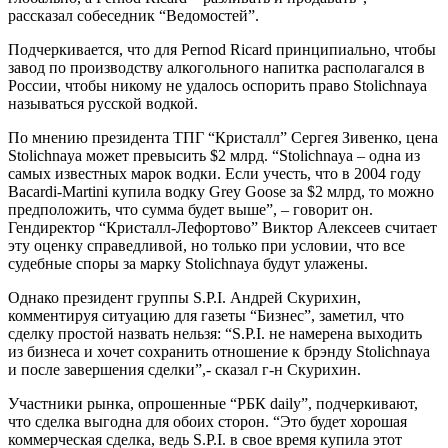
рассказал собеседник “Ведомостей”.
Подчеркивается, что для Pernod Ricard принципиально, чтобы
завод по производству алкогольного напитка располагался в
России, чтобы никому не удалось оспорить право Stolichnaya
называться русской водкой.
По мнению президента ТПГ “Кристалл” Сергея Зивенко, цена
Stolichnaya может превысить $2 млрд. “Stolichnaya – одна из
самых известных марок водки. Если учесть, что в 2004 году
Bacardi-Martini купила водку Grey Goose за $2 млрд, то можно
предположить, что сумма будет выше”, – говорит он.
Гендиректор “Кристалл-Лефортово” Виктор Алексеев считает
эту оценку справедливой, но только при условии, что все
судебные споры за марку Stolichnaya будут улажены.
Однако президент группы S.P.I. Андрей Скурихин,
комментируя ситуацию для газеты “Бизнес”, заметил, что
сделку простой назвать нельзя: “S.P.I. не намерена выходить
из бизнеса и хочет сохранить отношение к брэнду Stolichnaya
и после завершения сделки”,- сказал г-н Скурихин.
Участники рынка, опрошенные “РБК daily”, подчеркивают,
что сделка выгодна для обоих сторон. “Это будет хорошая
коммерческая сделка, ведь S.P.I. в свое время купила этот