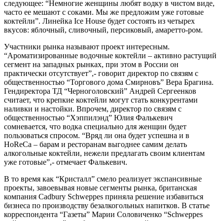
следующее: “Немногие женщины любят водку в чистом виде,
часто ее мешают с соками. Мы же предложим уже готовые
коктейли”. Линейка Ice House будет состоять из четырех
вкусов: яблочный, сливочный, персиковый, амаретто-ром.
Участники рынка называют проект интересным.
“Ароматизированные водочные коктейли – активно растущий
сегмент на западных рынках, при этом в России он
практически отсутствует”,- говорит директор по связям с
общественностью “Торгового дома Смирновъ” Вера Брагина.
Гендиректора ТД “Черноголовский” Андрей Сергеенков
считает, что крепкие коктейли могут стать конкурентами
наливки и настойки. Впрочем, директор по связям с
общественностью “Хэппилэнд” Юлия Фалькевич
сомневается, что водка специально для женщин будет
пользоваться спросом. “Вряд ли она будет успешна и в
HoReCa – барам и ресторанам выгоднее самим делать
алкогольные коктейли, нежели предлагать своим клиентам
уже готовые”,- отмечает Фалькевич.
В то время как “Кристалл” смело реализует экспансивные
проекты, завоевывая новые сегменты рынка, британская
компания Cadbury Schweppes приняла решение избавиться
бизнеса по производству безалкогольных напитков. В статье
корреспондента “Газеты” Марии Соловиченко “Schweppes