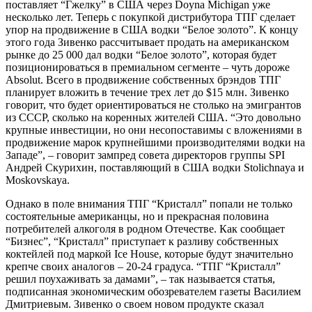
поставляет “Гжелку” в США через Doyna Michigan уже
несколько лет. Теперь с покупкой дистрибутора ТПГ сделает
упор на продвижение в США водки “Белое золото”. К концу
этого года Зивенко рассчитывает продать на американском
рынке до 25 000 дал водки “Белое золото”, которая будет
позиционироваться в премиальном сегменте – чуть дороже
Absolut. Всего в продвижение собственных брэндов ТПГ
планирует вложить в течение трех лет до $15 млн. Зивенко
говорит, что будет ориентироваться не столько на эмигрантов
из СССР, сколько на коренных жителей США. “Это довольно
крупные инвестиции, но они несопоставимы с вложениями в
продвижение марок крупнейшими производителями водки на
Западе”, – говорит зампред совета директоров группы SPI
Андрей Скурихин, поставляющий в США водки Stolichnaya и
Moskovskaya.
Однако в поле внимания ТПГ “Кристалл” попали не только
состоятельные американцы, но и прекрасная половина
потребителей алкоголя в родном Отечестве. Как сообщает
“Бизнес”, “Кристалл” приступает к разливу собственных
коктейлей под маркой Ice House, которые будут значительно
крепче своих аналогов – 20-24 градуса. “ТПГ “Кристалл”
решил поухаживать за дамами”, – так называется статья,
подписанная экономическим обозревателем газеты Василием
Дмитриевым. Зивенко о своем новом продукте сказал