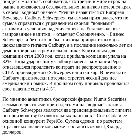
пойдет с молотка”, сообщается, что третий в мире игрок на
рынке производства безалкогольных напитков потерпел крах
в своем “водном” бизнесе. “Решив избавиться от European
Beverages, Cadbury Schweppes тем самым призналась, что не
сумела справиться с управлением своими “водными”
активами в условиях падения спроса на безалкогольные
газированные напитки, – отмечает Соловиченко. – Бизнес
Schweppes и без того не был никогда приоритетным для
шоколадного гиганта Cadbury, а в последние несколько лет он
демонстрировал стремительное пике. Критичным для
компании стал 2003 год, когда прибыль компании упала на
32%. Тогда удар в спину Cadbury нанесла компания Pepsi,
отказавшаяся продлевать контракт на распространение в
США производимого Schweppes напитка 7up. В результате
Cadbury практически потеряла стратегический для нее
американский рынок. В прошлом году прибыль продолжила
свое падение еще на 4%”.
По мнению аналитиков брокерской фирмы Numis Securities,
самыми вероятными претендентами на “водные” активы
Cadbury Schweppes являются два транснациональных гиганта
по производству безалкогольных напитков – Coca-Cola и ее
основной конкурент PepsiCo. Сумма сделки, по расчетам
отраслевых аналитиков, может составить около 1,8 млрд.
долларов.