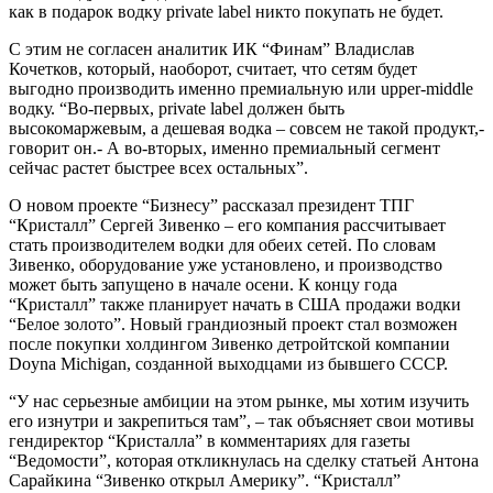
как в подарок водку private label никто покупать не будет.
С этим не согласен аналитик ИК “Финам” Владислав
Кочетков, который, наоборот, считает, что сетям будет
выгодно производить именно премиальную или upper-middle
водку. “Во-первых, private label должен быть
высокомаржевым, а дешевая водка – совсем не такой продукт,-
говорит он.- А во-вторых, именно премиальный сегмент
сейчас растет быстрее всех остальных”.
О новом проекте “Бизнесу” рассказал президент ТПГ
“Кристалл” Сергей Зивенко – его компания рассчитывает
стать производителем водки для обеих сетей. По словам
Зивенко, оборудование уже установлено, и производство
может быть запущено в начале осени. К концу года
“Кристалл” также планирует начать в США продажи водки
“Белое золото”. Новый грандиозный проект стал возможен
после покупки холдингом Зивенко детройтской компании
Doyna Michigan, созданной выходцами из бывшего СССР.
“У нас серьезные амбиции на этом рынке, мы хотим изучить
его изнутри и закрепиться там”, – так объясняет свои мотивы
гендиректор “Кристалла” в комментариях для газеты
“Ведомости”, которая откликнулась на сделку статьей Антона
Сарайкина “Зивенко открыл Америку”. “Кристалл”