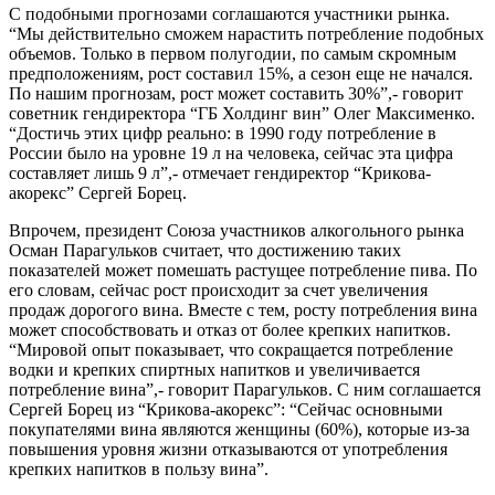
С подобными прогнозами соглашаются участники рынка.
“Мы действительно сможем нарастить потребление подобных
объемов. Только в первом полугодии, по самым скромным
предположениям, рост составил 15%, а сезон еще не начался.
По нашим прогнозам, рост может составить 30%”,- говорит
советник гендиректора “ГБ Холдинг вин” Олег Максименко.
“Достичь этих цифр реально: в 1990 году потребление в
России было на уровне 19 л на человека, сейчас эта цифра
составляет лишь 9 л”,- отмечает гендиректор “Крикова-
акорекс” Сергей Борец.
Впрочем, президент Союза участников алкогольного рынка
Осман Парагульков считает, что достижению таких
показателей может помешать растущее потребление пива. По
его словам, сейчас рост происходит за счет увеличения
продаж дорогого вина. Вместе с тем, росту потребления вина
может способствовать и отказ от более крепких напитков.
“Мировой опыт показывает, что сокращается потребление
водки и крепких спиртных напитков и увеличивается
потребление вина”,- говорит Парагульков. С ним соглашается
Сергей Борец из “Крикова-акорекс”: “Сейчас основными
покупателями вина являются женщины (60%), которые из-за
повышения уровня жизни отказываются от употребления
крепких напитков в пользу вина”.