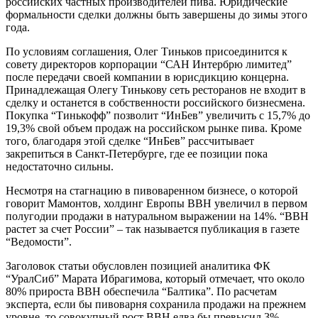
российских частных производителей пива. Юридические
формальности сделки должны быть завершены до зимы этого
года.
По условиям соглашения, Олег Тиньков присоединится к
совету директоров корпорации “САН Интербрю лимитед”
после передачи своей компании в юрисдикцию концерна.
Принадлежащая Олегу Тинькову сеть ресторанов не входит в
сделку и останется в собственности российского бизнесмена.
Покупка “Тинькофф” позволит “ИнБев” увеличить с 15,7% до
19,3% свой объем продаж на российском рынке пива. Кроме
того, благодаря этой сделке “ИнБев” рассчитывает
закрепиться в Санкт-Петербурге, где ее позиции пока
недостаточно сильны.
Несмотря на стагнацию в пивоваренном бизнесе, о которой
говорит Мамонтов, холдинг Европы BBH увеличил в первом
полугодии продажи в натуральном выражении на 14%. “BBH
растет за счет России” – так называется публикация в газете
“Ведомости”.
Заголовок статьи обусловлен позицией аналитика ФК
“УралСиб” Марата Ибрагимова, который отмечает, что около
80% прироста BBH обеспечила “Балтика”. По расчетам
эксперта, если бы пивоварня сохранила продажи на прежнем
уровне, то совокупный рост BBH едва бы превысил 3%.