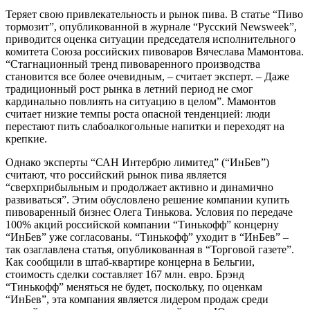
Теряет свою привлекательность и рынок пива. В статье “Пиво
тормозит”, опубликованной в журнале “Русский Newsweek”,
приводится оценка ситуации председателя исполнительного
комитета Союза российских пивоваров Вячеслава Мамонтова.
“Стагнационный тренд пивоваренного производства
становится все более очевидным, – считает эксперт. – Даже
традиционный рост рынка в летний период не смог
кардинально повлиять на ситуацию в целом”. Мамонтов
считает низкие темпы роста опасной тенденцией: люди
перестают пить слабоалкогольные напитки и переходят на
крепкие.
Однако эксперты “САН Интербрю лимитед” (“ИнБев”)
считают, что российский рынок пива является
“сверхприбыльным и продолжает активно и динамично
развиваться”. Этим обусловлено решение компании купить
пивоваренный бизнес Олега Тинькова. Условия по передаче
100% акций российской компании “Тинькофф” концерну
“ИнБев” уже согласованы. “Тинькофф” уходит в “ИнБев” –
так озаглавлена статья, опубликованная в “Торговой газете”.
Как сообщили в штаб-квартире концерна в Бельгии,
стоимость сделки составляет 167 млн. евро. Брэнд
“Тинькофф” меняться не будет, поскольку, по оценкам
“ИнБев”, эта компания является лидером продаж среди