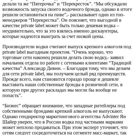
делали та же “Пятерочка” и “Перекресток”. “Мы обсуждали
возможность запуска своего водочного брэнда, однако в итоге
решили остановиться на пиве”,- рассказывает один из топ-
менеджеров “Перекрестка”. Он поясняет, что выгодной в
качестве private label может быть только дешевая водка –
неудивительно, что за это взялись именно дискаунтеры,
которые надеются выиграть за счет низкой цены.
Производители водки считают выпуск крепкого алкоголя под
private label выгодным проектом. “Очень хорошо, что
торговые сети наконец решили делать свою водку,- заявил
начальник отдела по работе с сетевыми клиентами “Традиций
качества” Александр Дивин. – Благодаря тому, что мы делаем
для сети private label, мы получаем целый ряд преимуществ.
Прежде всего, нам становится гораздо проще и дешевле
выставить наши собственные брэнды в розничной сети, в
которую при других раскладах мы могли бы вообще не
попасть”.
“Бизнес” обращает внимание, что западные ритейлеры под
собственными брэндами крепкий алкоголь не выпускают.
Однако гендиректор маркетингового агентства Advinter Ян
Шайер уверен, что в России водка под частными марками
может неплохо продаваться. При этом эксперт уточняет, что
сетям следует сосредоточиться на сегменте масс-маркет, так