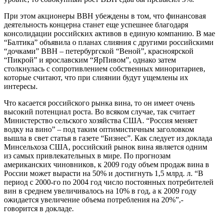
При этом акционеры BBH убеждены в том, что финансовая
деятельность концерна станет еще успешнее благодаря
консолидации российских активов в единую компанию. В мае
“Балтика” объявила о планах слияния с другими российскими
“дочками” BBH – петербургской “Веной”, красноярской
“Пикрой” и ярославским “ЯрПивом”, однако затем
столкнулась с сопротивлением собственных миноритариев,
которые считают, что при слиянии будут ущемлены их
интересы.
Что касается российского рынка вина, то он имеет очень
высокий потенциал роста. Во всяком случае, так считает
Министерство сельского хозяйства США. “Россия меняет
водку на вино” – под таким оптимистичным заголовком
вышла в свет статья в газете “Бизнес”. Как следует из доклада
Минсельхоза США, российский рынок вина является одним
из самых привлекательных в мире. По прогнозам
американских чиновников, к 2009 году объем продаж вина в
России может вырасти на 50% и достигнуть 1,5 млрд. л. “В
период с 2000-го по 2004 год число постоянных потребителей
вин в среднем увеличивалось на 10% в год, а к 2009 году
ожидается увеличение объема потребления на 20%”,-
говорится в докладе.