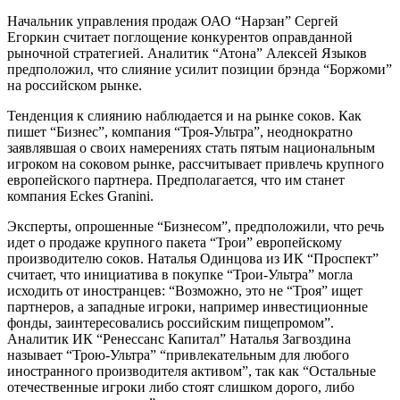
Начальник управления продаж ОАО “Нарзан” Сергей
Егоркин считает поглощение конкурентов оправданной
рыночной стратегией. Аналитик “Атона” Алексей Языков
предположил, что слияние усилит позиции брэнда “Боржоми”
на российском рынке.
Тенденция к слиянию наблюдается и на рынке соков. Как
пишет “Бизнес”, компания “Троя-Ультра”, неоднократно
заявлявшая о своих намерениях стать пятым национальным
игроком на соковом рынке, рассчитывает привлечь крупного
европейского партнера. Предполагается, что им станет
компания Eckes Granini.
Эксперты, опрошенные “Бизнесом”, предположили, что речь
идет о продаже крупного пакета “Трои” европейскому
производителю соков. Наталья Одинцова из ИК “Проспект”
считает, что инициатива в покупке “Трои-Ультра” могла
исходить от иностранцев: “Возможно, это не “Троя” ищет
партнеров, а западные игроки, например инвестиционные
фонды, заинтересовались российским пищепромом”.
Аналитик ИК “Ренессанс Капитал” Наталья Загвоздина
называет “Трою-Ультра” “привлекательным для любого
иностранного производителя активом”, так как “Остальные
отечественные игроки либо стоят слишком дорого, либо