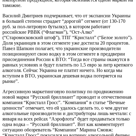
таможне.
Василий Дмитриев подчеркивает, что от экспансии Украины
в большей степени страдает “дорогой” сегмент (от 130-170
руб. за пол-литровую бутылку), в котором работают
российские РВВК (“Флагман”), “Ост-Алко”
(“Старомосковский штоф”), ТПГ “Кристалл” (“Белое золото”).
Доля украинцев в этом сегменте уже достигла 20 процентов.
Павел Шапкин полагает, что украинские производители
позиционируют свою водку в этом сегменте в преддверии
присоединения России к ВТО: “Тогда все страны окажутся в
равных условиях и будут платить по 1,5 евро за литр крепкого
алкоголя. Сейчас Украина не платит ничего. Но когда мы
вступим в ВТО, украинская дешевая водка потеряется на
рынке”.
Агрессивную маркетинговую политику по продвижению
новой марки “Русский бриллиант” проводит и отечественная
компания “Кристалл Гросс”. “Компания” в статье “Вечные
ценности” отмечает, что ей удалось сделать то, о чем другие
алкогольные производители и дистрибуторы лишь мечтали: с
января на всех рейсах “Аэрофлота” будет продаваться только
одна водка – “Русский бриллиант”. Вот как комментирует
ситуацию обозреватель “Компании” Марина Смовж:
“Кристалл Гросс” покусился на вотчину алкогольной фирмы