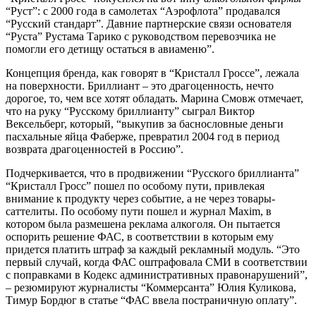
“Руст”: с 2000 года в самолетах “Аэрофлота” продавался
“Русский стандарт”. Давние партнерские связи основателя
“Руста” Рустама Тарико с руководством перевозчика не
помогли его детищу остаться в авиаменю”.
Концепция бренда, как говорят в “Кристалл Гроссе”, лежала
на поверхности. Бриллиант – это драгоценность, нечто
дорогое, то, чем все хотят обладать. Марина Смовж отмечает,
что на руку “Русскому бриллианту” сыграл Виктор
Вексельберг, который, “выкупив за баснословные деньги
пасхальные яйца Фаберже, превратил 2004 год в период
возврата драгоценностей в Россию”.
Подчеркивается, что в продвижении “Русского бриллианта”
“Кристалл Гросс” пошел по особому пути, привлекая
внимание к продукту через событие, а не через товары-
саттелиты. По особому пути пошел и журнал Maxim, в
котором была размешена реклама алкоголя. Он пытается
оспорить решение ФАС, в соответствии в которым ему
придется платить штраф за каждый рекламный модуль. “Это
первый случай, когда ФАС оштрафовала СМИ в соответствии
с поправками в Кодекс административных правонарушений”,
– резюмируют журналисты “Коммерсанта” Юлия Куликова,
Тимур Бордюг в статье “ФАС ввела постраничную оплату”.