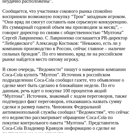
неудачно расположены”.
Сообщается, что участники сокового рынка спокойно
восприняли возможную покупку “Трои” западным игроком.
“Они вряд ли смогут составить нам серьезную конкуренцию.
Их суммарный годовой объем мы производим за месяц”, –
говорит директор по связям с общественностью “Мултона”
Сергей Лавриненко. С Лавриненко соглашается PR-директор
“Лебедянского” Александр Костиков: “Неважно, есть ли у
компании производство в России, сейчас главное – наличие
сильных брэндов”. По его мнению, вряд ли на российском
рынке найдется место пятому игроку.
В свою очередь, “Ведомости” пишут о намерении компании
Coca-Cola купить “Мултон”. Источник в российском
подразделении Coca-Cola сообщил газете, что объявление о
сделке моет быть сделано в ближайшие недели. По его
данным, речь идет о покупке 100 процентов акций
“Мултона”. Источник, знакомый с ходом переговоров, также
подтвердил факт переговоров, отказавшись назвать сумму
сделки и размер пакета. Чиновник Федеральной
антимонопольной службы сообщил “Ведомостям”, что сейчас
его ведомство рассматривает обращение Coca-Cola по
покупке контрольного пакета “Мултона”. Представитель
Coca-Cola Владимир Кравцов информацию о сделке не