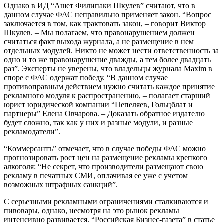
Однако в ИД “Ашет Филипаки Шкулев” считают, что в
данном случае ФАС неправильно применяет закон. “Вопрос
заключается в том, как трактовать закон, – говорит Виктор
Шкулев. – Мы полагаем, что правонарушением должен
считаться факт выхода журнала, а не размещение в нем
отдельных модулей. Никто не может нести ответственность за
одно и то же правонарушение дважды, а тем более двадцать
раз”. Эксперты не уверены, что владельцы журнала Maxim в
споре с ФАС одержат победу. “В данном случае
противоправным действием нужно считать каждое принятие
рекламного модуля к распространению, – полагает старший
юрист юридической компании “Пепеляев, Гольцблат и
партнеры” Елена Овчарова. – Доказать обратное издателю
будет сложно, так как у них и разные модули, и разные
рекламодатели”.
“Коммерсантъ” отмечает, что в случае победы ФАС можно
прогнозировать рост цен на размещение рекламы крепкого
алкоголя: “Не секрет, что производители размещают свою
рекламу в печатных СМИ, оплачивая ее уже с учетом
возможных штрафных санкций”.
С серьезными рекламными ограничениями сталкиваются и
пивовары, однако, несмотря на это рынок рекламы
интенсивно развивается. “Российская Бизнес-газета” в статье