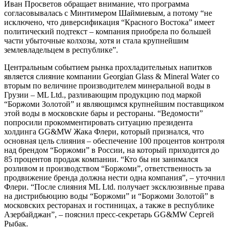
Иван Просветов обращает внимание, что программа
согласовывалась с Минтимером Шаймиевым, а потому “не
исключено, что диверсификация “Красного Востока” имеет
политический подтекст – компания приобрела по большей
части убыточные колхозы, хотя и стала крупнейшим
землевладельцем в республике”.
Центральным событием рынка прохладительных напитков
является слияние компании Georgian Glass & Mineral Water со
вторым по величине производителем минеральной воды в
Грузии – ML Ltd., разливающим продукцию под маркой
“Боржоми Золотой” и являющимся крупнейшим поставщиком
этой воды в московские бары и рестораны. “Ведомости”
попросили прокомментировать ситуацию президента
холдинга GG&MW Жака Флери, который признался, что
основная цель слияния – обеспечение 100 процентов контроля
над брендом “Боржоми” в России, на который приходится до
85 процентов продаж компании. “Кто бы ни занимался
розливом и производством “Боржоми”, ответственность за
продвижение бренда должна нести одна компания”, – уточнил
Флери. “После слияния ML Ltd. получает эксклюзивные права
на дистрибьюцию воды “Боржоми” и “Боржоми Золотой” в
московских ресторанах и гостиницах, а также в республике
Азербайджан”, – пояснил пресс-секретарь GG&MW Сергей
Рыбак.