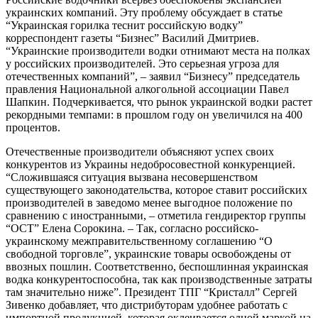
украинских компаний. Эту проблему обсуждает в статье
“Украинская горилка теснит российскую водку”
корреспондент газеты “Бизнес” Василий Дмитриев.
“Украинские производители водки отнимают места на полках
у российских производителей. Это серьезная угроза для
отечественных компаний”, – заявил “Бизнесу” председатель
правления Национальной алкогольной ассоциации Павел
Шапкин. Подчеркивается, что рынок украинской водки растет
рекордными темпами: в прошлом году он увеличился на 400
процентов.
Отечественные производители объясняют успех своих
конкурентов из Украины недобросовестной конкуренцией.
“Сложившаяся ситуация вызвана несовершенством
существующего законодательства, которое ставит российских
производителей в заведомо менее выгодное положение по
сравнению с иностранными, – отметила гендиректор группы
“ОСТ” Елена Сорокина. – Так, согласно российско-
украинскому межправительственному соглашению “О
свободной торговле”, украинские товары освобождены от
ввозных пошлин. Соответственно, беспошлинная украинская
водка конкурентоспособна, так как производственные затраты
там значительно ниже”. Президент ТПГ “Кристалл” Сергей
Зивенко добавляет, что дистрибуторам удобнее работать с
импортной продукцией, которая оклеивается одной маркой на