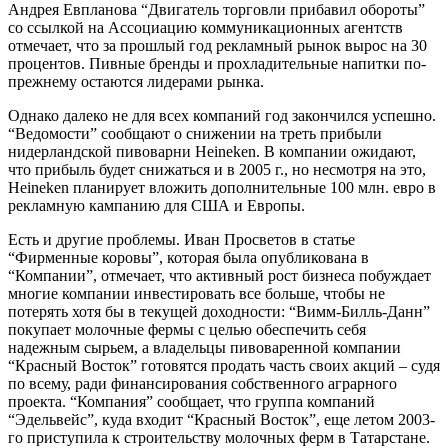
Андрея Евпланова “Двигатель торговли прибавил обороты”
со ссылкой на Ассоциацию коммуникационных агентств
отмечает, что за прошлый год рекламный рынок вырос на 30
процентов. Пивные бренды и прохладительные напитки по-
прежнему остаются лидерами рынка.
Однако далеко не для всех компаний год закончился успешно.
“Ведомости” сообщают о снижении на треть прибыли
нидерландской пивоварни Heineken. В компании ожидают,
что прибыль будет снижаться и в 2005 г., но несмотря на это,
Heineken планирует вложить дополнительные 100 млн. евро в
рекламную кампанию для США и Европы.
Есть и другие проблемы. Иван Просветов в статье
“Фирменные коровы”, которая была опубликована в
“Компании”, отмечает, что активный рост бизнеса побуждает
многие компании инвестировать все больше, чтобы не
потерять хотя бы в текущей доходности: “Вимм-Билль-Данн”
покупает молочные фермы с целью обеспечить себя
надежным сырьем, а владельцы пивоваренной компании
“Красный Восток” готовятся продать часть своих акций – судя
по всему, ради финансирования собственного аграрного
проекта. “Компания” сообщает, что группа компаний
“Эдельвейс”, куда входит “Красный Восток”, еще летом 2003-
го приступила к строительству молочных ферм в Татарстане.