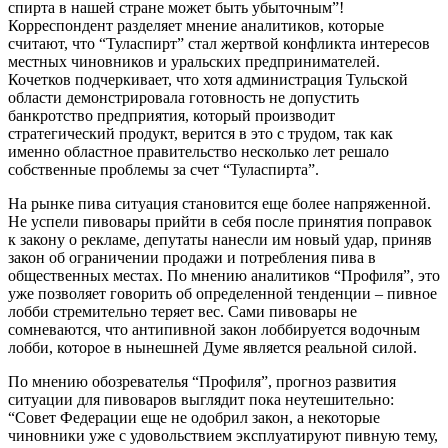
спирта в нашей стране может быть убыточным”!
Корреспондент разделяет мнение аналитиков, которые
считают, что “Туласпирт” стал жертвой конфликта интересов
местных чиновников и уральских предпринимателей.
Кочетков подчеркивает, что хотя администрация Тульской
области демонстрировала готовность не допустить
банкротство предприятия, который производит
стратегический продукт, верится в это с трудом, так как
именно областное правительство несколько лет решало
собственные проблемы за счет “Туласпирта”.
На рынке пива ситуация становится еще более напряженной.
Не успели пивовары прийти в себя после принятия поправок
к закону о рекламе, депутаты нанесли им новый удар, приняв
закон об ограничении продажи и потребления пива в
общественных местах. По мнению аналитиков “Профиля”, это
уже позволяет говорить об определенной тенденции – пивное
лобби стремительно теряет вес. Сами пивовары не
сомневаются, что антипивной закон лоббируется водочным
лобби, которое в нынешней Думе является реальной силой.
По мнению обозревателья “Профиля”, прогноз развития
ситуации для пивоваров выглядит пока неутешительно:
“Совет Федерации еще не одобрил закон, а некоторые
чиновники уже с удовольствием эксплуатируют пивную тему,