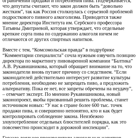
ограничении продажи и потребления пива. Подчеркивается,
что депутаты считают, что закон должен быть “довольно
жестким”, так как Россия столкнулась с серьезной проблемой
подросткового пивного алкоголизма. Приводится также
мнение директора Института им. Сербского профессора
Татьяны Дмитриевой, которая утверждает, что отдельные
крепкие сорта пива по содержанию алкоголя ничем не
отличаются от других спиртных напитков.
Вместе с тем, “Комсомольская правда” в подрубрике
“Комментарии специалиста” сочла нужным озвучить позицию
директора по маркетингу пивоваренной компании “Балтика”
А.В. Рукавишникова, который обращает внимание на то, что
законодатели вновь путают причину со следствием. “Если
законодателей действительно интересует развитие культуры
потребления, необходимо не запрещать пиво, а предложить
альтернативу. Пока ее нет, все запреты обречены на неудачу”,
– отмечает эксперт. По мнению Рукавишникова, новый
законопроект, якобы призванный решить проблемы, станет
источником новых: “У нас в стране более 600 тыс. точек
продажи пива, и совершенно непонятно, кто и как будет
контролировать соблюдение закона. Неизбежно
злоупотребление отдельных блюстителей порядка, как это
повсеместно происходит в дорожной инспекции”.
Гораздо лояльнее производители алкогольных напитков