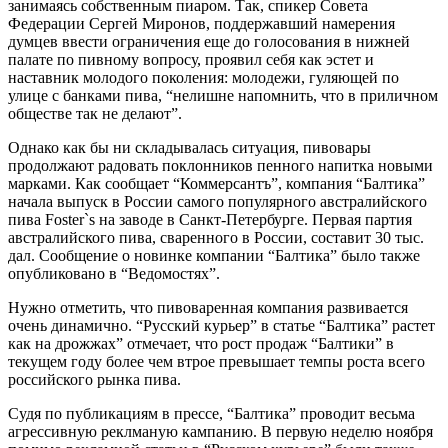
занимаясь собственным пиаром. Так, спикер Совета
Федерации Сергей Миронов, поддержавший намерения
думцев ввести ограничения еще до голосования в нижней
палате по пивному вопросу, проявил себя как эстет и
наставник молодого поколения: молодежи, гуляющей по
улице с банками пива, “нелишне напомнить, что в приличном
обществе так не делают”.
Однако как бы ни складывалась ситуация, пивовары
продолжают радовать поклонников пенного напитка новыми
марками. Как сообщает “Коммерсантъ”, компания “Балтика”
начала выпуск в России самого популярного австралийского
пива Foster`s на заводе в Санкт-Петербурге. Первая партия
австралийского пива, сваренного в России, составит 30 тыс.
дал. Сообщение о новинке компании “Балтика” было также
опубликовано в “Ведомостях”.
Нужно отметить, что пивоваренная компания развивается
очень динамично. “Русский курьер” в статье “Балтика” растет
как на дрожжах” отмечает, что рост продаж “Балтики” в
текущем году более чем втрое превышает темпы роста всего
российского рынка пива.
Судя по публикациям в прессе, “Балтика” проводит весьма
агрессивную реклманую кампанию. В первую неделю ноября