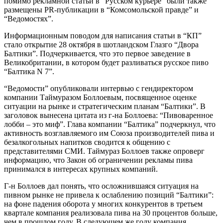
помимо рекламной статьи в “Русском курьере” были также
размещены PR-публикации в “Комсомольской правде” и
“Ведомостях”.
Информационным поводом для написания статьи в “КП”
стало открытие 28 октября в шотландском Глазго “Двора
Балтики”. Подчеркивается, что это первое заведение в
Великобритании, в котором будет разливаться русское пиво
“Балтика N 7”.
“Ведомости” опубликовали интервью с гендиректором
компании Таймуразом Боллоевым, посвященное оценке
ситуации на рынке и стратегическим планам “Балтики”. В
заголовок вынесена цитата из г-на Боллоева: “Пивоваренное
лобби – это миф”. Глава компании “Балтика” подчеркнул, что
активность возглавляемого им Союза производителей пива и
безалкогольных напитков сводится к общению с
представителями СМИ. Таймураз Боллоев также опроверг
информацию, что Закон об ограничении рекламы пива
принимался в интересах крупных компаний.
Г-н Боллоев дал понять, что осложнившаяся ситуация на
пивном рынке не привела к ослаблению позиций “Балтики”:
на фоне падения оборота у многих конкурентов в третьем
квартале компания реализовала пива на 30 процентов больше,
чем в прошлом году. В следующем же году компания