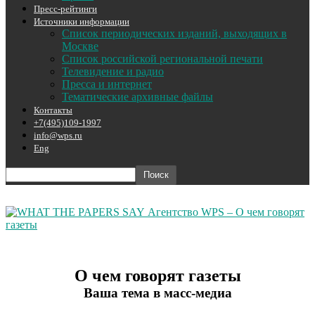
Пресс-рейтинги
Источники информации
Список периодических изданий, выходящих в
Москве
Список российской региональной печати
Телевидение и радио
Пресса и интернет
Тематические архивные файлы
Контакты
+7(495)109-1997
info@wps.ru
Eng
Агентство WPS – О чем говорят
газеты
О чем говорят газеты
Ваша тема в масс-медиа