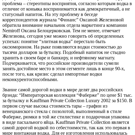
проблема – стереотипы восприятия, согласно которым водка в
отличие от коньяка воспринимается как демократичный, а не
статусный напиток. На эту проблему в беседе
корреспондентов журнала “Финанс” Оксаной Железновой
обратила внимание начальник отдела маркетинга компании
Nemiroff Оксана Белоцерковская. Тем не менее, отмечает
Железнова, сегодня уже можно говорить об определенных
успехах: понятие “элитная водка” перестало быть
оксюмороном. На рыке появляются водки стоимостью до
тысячи долларов за бутылку. Подобный напиток не стыдно
хранить в своем баре и банкиру, и нефтяному магнату.
Подчеркивается, что российские производители сумели
занять достойное место в этом сегменте лишь в конце 90-х,
после того, как кризис сделал импортные водки
неконкурентоспособными.
Звание самой дорогой водки в мире делят два российских
брэнда: “Императорская коллекция “Фаберже” по цене $1 тыс.
за бутылку и Kauffman Private Collection Luxury 2002 за $150. В
первом случае высока стоимость тары – графин из
венецианского стекла с позолотой, выполненный в стиле
Фаберже, рюмки в той же стилистике и подарочная упаковка
в виде пасхального яйца. Kauffman Private Collection является
самой дорогой водкой по себестоимости, так как это первая в
мире винтажная водка. Для ее изготовления использовалась