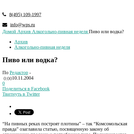
8(495) 109-1997
info@wps.ru
Домой
Архив
Алкогольно-пивная неделя
Пиво или водка?
Архив
Алкогольно-пивная неделя
Пиво или водка?
По
Редактор
-
10.11.2004
0:00
0
Поделиться в Facebook
Твитнуть в Twitter
“На пивных реках построят плотины” – так “Комсомольская
правда” озаглавила статью, посвященную закону об