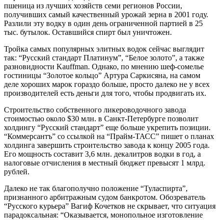
пшеница из лучших хозяйств семи регионов России,
получивших самый качественный урожай зерна в 2001 году.
Разлили эту водку в один день ограниченной партией в 25
тыс. бутылок. Оставшийся спирт был уничтожен.
Тройка самых популярных элитных водок сейчас выглядит
так: “Русский стандарт Платинум”, “Белое золото”, а также
разновидности Kauffman. Однако, по мнению шеф-сомелье
гостиницы “Золотое кольцо” Артура Саркисяна, на самом
деле хороших марок гораздо больше, просто далеко не у всех
производителей есть деньги для того, чтобы продвигать их.
Строительство собственного ликероводочного завода
стоимостью около $30 млн. в Санкт-Петербурге позволит
холдингу “Русский стандарт” еще больше укрепить позиции.
“Коммерсантъ” со ссылкой на “Прайм-ТАСС” пишет о планах
холдинга завершить строительство завода к концу 2005 года.
Его мощность составит 3,6 млн. декалитров водки в год, а
налоговые отчисления в местный бюджет превысят 1 млрд.
рублей.
Далеко не так благополучно положение “Туласпирта”,
признанного арбитражным судом банкротом. Обозреватель
“Русского курьера” Вагиф Кочетков не скрывает, что ситуация
парадоксальная: “Оказывается, монопольное изготовление