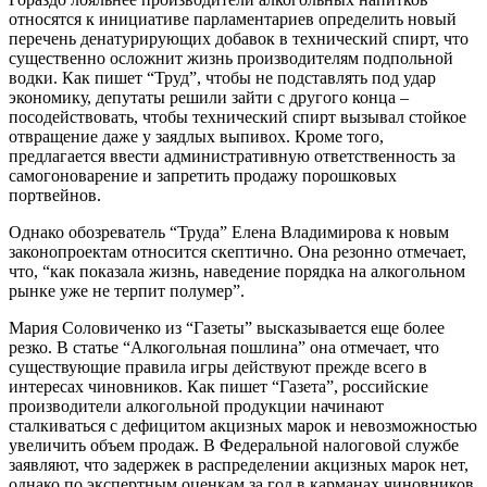
относятся к инициативе парламентариев определить новый
перечень денатурирующих добавок в технический спирт, что
существенно осложнит жизнь производителям подпольной
водки. Как пишет “Труд”, чтобы не подставлять под удар
экономику, депутаты решили зайти с другого конца –
посодействовать, чтобы технический спирт вызывал стойкое
отвращение даже у заядлых выпивох. Кроме того,
предлагается ввести административную ответственность за
самогоноварение и запретить продажу порошковых
портвейнов.
Однако обозреватель “Труда” Елена Владимирова к новым
законопроектам относится скептично. Она резонно отмечает,
что, “как показала жизнь, наведение порядка на алкогольном
рынке уже не терпит полумер”.
Мария Соловиченко из “Газеты” высказывается еще более
резко. В статье “Алкогольная пошлина” она отмечает, что
существующие правила игры действуют прежде всего в
интересах чиновников. Как пишет “Газета”, российские
производители алкогольной продукции начинают
сталкиваться с дефицитом акцизных марок и невозможностью
увеличить объем продаж. В Федеральной налоговой службе
заявляют, что задержек в распределении акцизных марок нет,
однако по экспертным оценкам за год в карманах чиновников