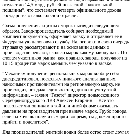
оседает до 14,5 млрд. рублей негласной “алкогольной
пошлины”, что составляет четверть официального дохода
государства от алкогольной отрасли.
Схема получения акцизных марок выглядит следующим
образом. Завод-производитель собирает необходимый
комплект документов, оформляет заявку и отправляет ее в
Федеральную налоговую службу. Налоговики в свою очередь
эту заявку рассматривают и на основании данных о
производстве решают, сколько марок какому заводу дать. По
словам участников рынка, как правило, заводы получают на
10-15 процентов марок меньше, чем указано в заявке.
“Механизм получения региональных марок вообще себя
дискредитировал, поскольку никакого анализа данных,
наносимых производителями на региональную марку, не
происходит, нет даже единых стандартов по учету этой
информации, – заявил “Газете” директор подмосковного
Серебрянопрудского ЛВЗ Алексей Егарнин. – Все это
позволяет чиновникам в той или иной форме оказывать
давление на производителя при выдаче марок. Грубо говоря,
если ты хочешь получить марки вовремя, ты должен просто
прийти и поделиться”.
Для производителей элитной водки более остро стоит другая