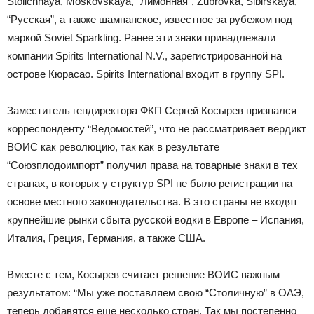
Stolichnaya, Moskovskaya, “Лимонная”, Zubrovka, Sibirskaya,
“Русская”, а также шампанское, известное за рубежом под
маркой Soviet Sparkling. Ранее эти знаки принадлежали
компании Spirits International N.V., зарегистрированной на
острове Кюрасао. Spirits International входит в группу SPI.
Заместитель гендиректора ФКП Сергей Косырев признался
корреспонденту “Ведомостей”, что не рассматривает вердикт
ВОИС как революцию, так как в результате
“Союзплодоимпорт” получил права на товарные знаки в тех
странах, в которых у структур SPI не было регистрации на
основе местного законодательства. В это страны не входят
крупнейшие рынки сбыта русской водки в Европе – Испания,
Италия, Греция, Германия, а также США.
Вместе с тем, Косырев считает решение ВОИС важным
результатом: “Мы уже поставляем свою “Столичную” в ОАЭ,
теперь добавятся еще несколько стран. Так мы постепенно