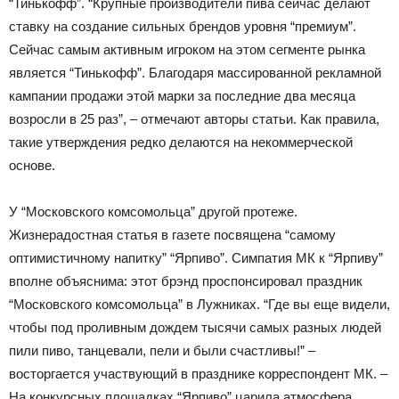
“Тинькофф”. “Крупные производители пива сейчас делают
ставку на создание сильных брендов уровня “премиум”.
Сейчас самым активным игроком на этом сегменте рынка
является “Тинькофф”. Благодаря массированной рекламной
кампании продажи этой марки за последние два месяца
возросли в 25 раз”, – отмечают авторы статьи. Как правила,
такие утверждения редко делаются на некоммерческой
основе.
У “Московского комсомольца” другой протеже.
Жизнерадостная статья в газете посвящена “самому
оптимистичному напитку” “Ярпиво”. Симпатия МК к “Ярпиву”
вполне объяснима: этот брэнд проспонсировал праздник
“Московского комсомольца” в Лужниках. “Где вы еще видели,
чтобы под проливным дождем тысячи самых разных людей
пили пиво, танцевали, пели и были счастливы!” –
восторгается участвующий в празднике корреспондент МК. –
На конкурсных площадках “Ярпиво” царила атмосфера