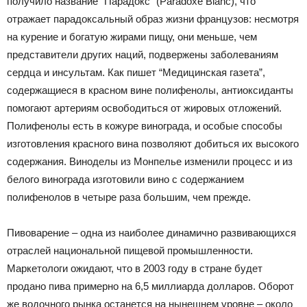
получило название “Парадокс” (Paradoxe Blanc), что
отражает парадоксальный образ жизни французов: несмотря
на курение и богатую жирами пищу, они меньше, чем
представители других наций, подвержены заболеваниям
сердца и инсультам. Как пишет “Медицинская газета”,
содержащиеся в красном вине полифенолы, антиоксиданты
помогают артериям освободиться от жировых отложений.
Полифенолы есть в кожуре винограда, и особые способы
изготовления красного вина позволяют добиться их высокого
содержания. Виноделы из Монпелье изменили процесс и из
белого винограда изготовили вино с содержанием
полифенолов в четыре раза большим, чем прежде.
Пивоварение – одна из наиболее динамично развивающихся
отраслей национальной пищевой промышленности.
Маркетологи ожидают, что в 2003 году в стране будет
продано пива примерно на 6,5 миллиарда долларов. Оборот
же водочного рынка останется на нынешнем уровне – около