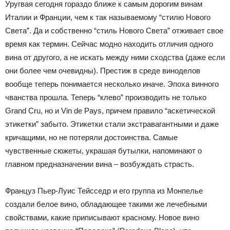
Уругвая сегодня гораздо ближе к самым дорогим винам
Италии и Франции, чем к так называемому “стилю Нового
Света”. Да и собственно “стиль Нового Света” отживает свое
время как термин. Сейчас модно находить отличия одного
вина от другого, а не искать между ними сходства (даже если
они более чем очевидны). Престиж в среде виноделов
вообще теперь понимается несколько иначе. Эпоха винного
чванства прошла. Теперь “клево” производить не только
Grand Cru, но и Vin de Pays, причем правило “аскетической
этикетки” забыто. Этикетки стали экстравагантными и даже
кричащими, но не потеряли достоинства. Самые
чувственные сюжеты, украшая бутылки, напоминают о
главном предназначении вина – возбуждать страсть.
Француз Пьер-Луис Тейсседр и его группа из Монпелье
создали белое вино, обладающее такими же лечебными
свойствами, какие приписывают красному. Новое вино