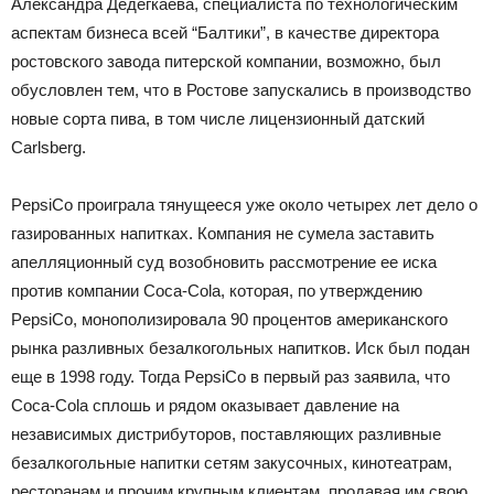
Александра Дедегкаева, специалиста по технологическим
аспектам бизнеса всей “Балтики”, в качестве директора
ростовского завода питерской компании, возможно, был
обусловлен тем, что в Ростове запускались в производство
новые сорта пива, в том числе лицензионный датский
Carlsberg.
PepsiCo проиграла тянущееся уже около четырех лет дело о
газированных напитках. Компания не сумела заставить
апелляционный суд возобновить рассмотрение ее иска
против компании Coca-Cola, которая, по утверждению
PepsiCo, монополизировала 90 процентов американского
рынка разливных безалкогольных напитков. Иск был подан
еще в 1998 году. Тогда PepsiCo в первый раз заявила, что
Coca-Cola сплошь и рядом оказывает давление на
независимых дистрибуторов, поставляющих разливные
безалкогольные напитки сетям закусочных, кинотеатрам,
ресторанам и прочим крупным клиентам, продавая им свою