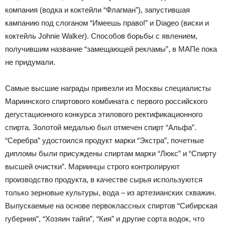
компания (водка и коктейли “Флагман”), запустившая
кампанию под слоганом “Имеешь право!” и Diageo (виски и
коктейль Johnie Walker). Способов борьбы с явлением,
получившим название “замещающей рекламы”, в МАПе пока
не придумали.
Самые высшие награды привезли из Москвы специалисты
Мариинского спиртового комбината с первого российского
дегустационного конкурса этилового ректификационного
спирта. Золотой медалью был отмечен спирт “Альфа”.
“Серебра” удостоился продукт марки “Экстра”, почетные
дипломы были присуждены спиртам марки “Люкс” и “Спирту
высшей очистки”. Мариинцы строго контролируют
производство продукта, в качестве сырья используются
только зерновые культуры, вода – из артезианских скважин.
Выпускаемые на основе первоклассных спиртов “Сибирская
губерния”, “Хозяин тайги”, “Кия” и другие сорта водок, что