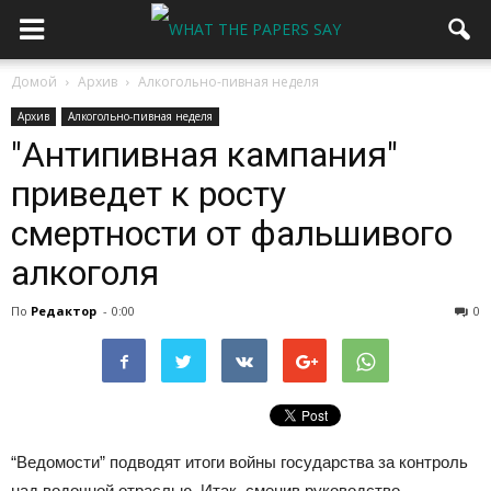
Домой
Архив
Алкогольно-пивная неделя
Архив
Алкогольно-пивная неделя
"Антипивная кампания"
приведет к росту
смертности от фальшивого
алкоголя
По
Редактор
-
0:00
0
“Ведомости” подводят итоги войны государства за контроль
над водочной отраслью. Итак, сменив руководство