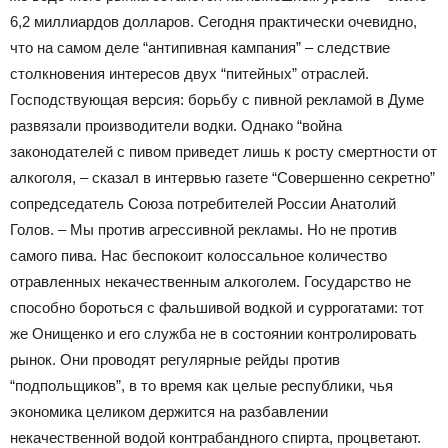
6,2 миллиардов долларов. Сегодня практически очевидно,
что на самом деле “антипивная кампания” – следствие
столкновения интересов двух “питейных” отраслей.
Господствующая версия: борьбу с пивной рекламой в Думе
развязали производители водки. Однако “война
законодателей с пивом приведет лишь к росту смертности от
алкоголя, – сказал в интервью газете “Совершенно секретно”
сопредседатель Союза потребителей России Анатолий
Голов. – Мы против агрессивной рекламы. Но не против
самого пива. Нас беспокоит колоссальное количество
отравленных некачественным алкоголем. Государство не
способно бороться с фальшивой водкой и суррогатами: тот
же Онищенко и его служба не в состоянии контролировать
рынок. Они проводят регулярные рейды против
“подпольщиков”, в то время как целые республики, чья
экономика целиком держится на разбавлении
некачественной водой контрабандного спирта, процветают.