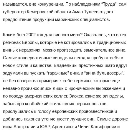
называется, вне конкуренции. По наблюдениям “Труда”, сам
губернатор Кемеровской области Аман Тулеев отдает
предпочтение продукции мариинских специалистов.
Каким был 2002 год для винного мира? Оказалось, что в тех
регионах Европы, которые не котировались в традиционных
винных иерархиях, можно производить замечательное вино.
Самые консервативные виноделы сегодня пробуют себя в
новом стиле и качестве. Владельцы престижных шато вдруг
задумали выпускать “гаражные” вина и “вина-бульдозеры”,
не без позерства примеряя к себе термины, которые еще
недавно произносились лишь с ироническим выражением и
по поводу американских коллег. Заокеанские же виноделы,
забыв про ковбойский стиль своих первых опытов,
прислушались к голосу европейских провозвестников и
добились наконец утонченности лучших вин. Самые дорогие
вина Австралии и ЮАР, Аргентины и Чили, Калифорнии и