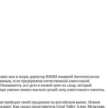
тавке вин и водок директор ВНИИ пищевой биотехнологии
анным, если предприятия отечественной алкогольной
азывается, все дело в низкой цене на сахар, который
, при умении можно выгнать целый литр алкогольного напитка.
 дистрибуции своей продукции на российском рынке. Новым
едшее. Как сказал представитель Great Valley Алекс Мелкунян,