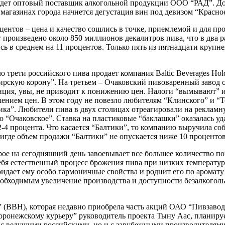
будет оптовый поставщик алкогольной продукции ООО “РАД”. До
 магазинах города начнется дегустация вин под девизом “Красно
центов – цена и качество сошлись в точке, приемлемой и для п
 произведено около 850 миллионов декалитров пива, что в два ра
ь в среднем на 11 процентов. Только пять из пятнадцати крупн
о трети российского пива продает компания Baltic Beverages Hol
ибирскую корону”. На третьем – Очаковский пивоваренный завод
енция, увы, не приводит к понижению цен. Налоги “вымывают” и
ием цен. В этом году не повезло любителям “Клинского” и “Тол
ка”. Любители пива в двух столицах отреагировали на рекламн
о “Очаковское”. Ставка на пластиковые “баклашки” оказалась уд
 2-4 процента. Что касается “Балтики”, то компанию выручила с
игде объем продажи “Балтики” не опускается ниже 10 процентов
ое на сегодняшний день завоевывает все большее количество по
бя естественный процесс брожения пива при низких температурах
ридает ему особо гармоничные свойства и роднит его по аромат
обходимым увеличение производства и доступности безалкогольн
В” (ВВН), которая недавно приобрела часть акций ОАО “Пивзаво
Воронежскому курьеру” руководитель проекта Тыну Аас, планируе
о с ведущими российскими, но и с зарубежными производителям