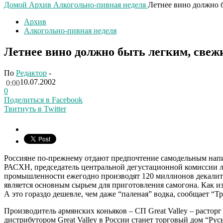
Домой
Архив
Алкогольно-пивная неделя
Летнее вино должно 
Архив
Алкогольно-пивная неделя
Летнее вино должно быть легким, свеж
По
Редактор
-
10.07.2002
0:00
0
Поделиться в Facebook
Твитнуть в Twitter
Россияне по-прежнему отдают предпочтение самодельным нап
РАСХН, председатель центральной дегустационной комиссии 
промышленности ежегодно производят 120 миллионов декалитро
является основным сырьем для приготовления самогона. Как из
А это гораздо дешевле, чем даже “паленая” водка, сообщает “Т
Производитель армянских коньяков – СП Great Valley – раст
дистрибутором Great Valley в России станет торговый дом “Ру