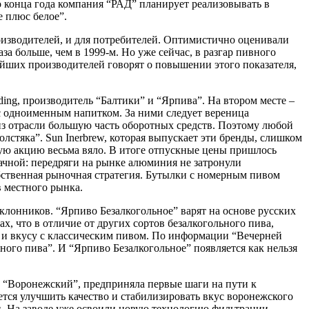
 конца года компания “РАД” планирует реализовывать в
е плюс белое”.
роизводителей, и для потребителей. Оптимистично оценивали
за больше, чем в 1999-м. Но уже сейчас, в разгар пивного
ейших производителей говорят о повышении этого показателя,
ding, производитель “Балтики” и “Ярпива”. На втором месте –
 с одноименным напитком. За ними следует вереница
з отрасли большую часть оборотных средств. Поэтому любой
стяка”. Sun Inerbrew, которая выпускает эти бренды, слишком
ую акцию весьма вяло. В итоге отпускные цены пришлось
ачной: передряги на рынке алюминия не затронули
обственная рыночная стратегия. Бутылки с номерным пивом
 местного рынка.
клонников. “Ярпиво Безалкогольное” варят на основе русских
, что в отличие от других сортов безалкогольного пива,
у и вкусу с классическим пивом. По информации “Вечерней
ого пива”. И “Ярпиво Безалкогольное” появляется как нельзя
д “Воронежский”, предприняла первые шаги на пути к
тся улучшить качество и стабилизировать вкус воронежского
и. На заводе уже освоили новую технологию фильтрации –