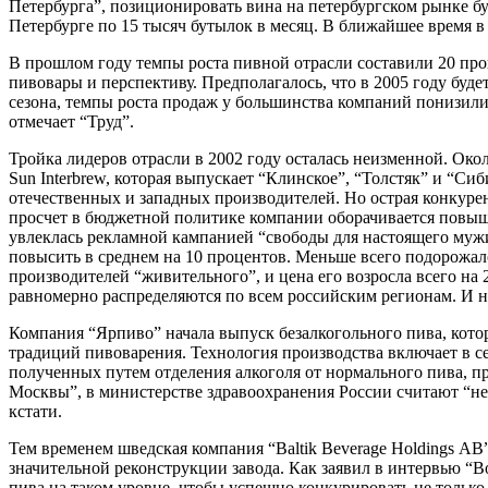
Петербурга”, позиционировать вина на петербургском рынке 
Петербурге по 15 тысяч бутылок в месяц. В ближайшее время в
В прошлом году темпы роста пивной отрасли составили 20 про
пивовары и перспективу. Предполагалось, что в 2005 году будет
сезона, темпы роста продаж у большинства компаний понизилис
отмечает “Труд”.
Тройка лидеров отрасли в 2002 году осталась неизменной. Окол
Sun Interbrew, которая выпускает “Клинское”, “Толстяк” и “С
отечественных и западных производителей. Но острая конкур
просчет в бюджетной политике компании оборачивается повышен
увлеклась рекламной кампанией “свободы для настоящего мужи
повысить в среднем на 10 процентов. Меньше всего подорожал
производителей “живительного”, и цена его возросла всего на
равномерно распределяются по всем российским регионам. И н
Компания “Ярпиво” начала выпуск безалкогольного пива, котор
традиций пивоварения. Технология производства включает в се
полученных путем отделения алкоголя от нормального пива, п
Москвы”, в министерстве здравоохранения России считают “не
кстати.
Тем временем шведская компания “Baltik Beverage Holdings А
значительной реконструкции завода. Как заявил в интервью “
пива на таком уровне, чтобы успешно конкурировать не тольк