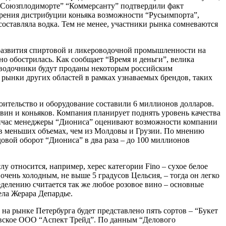
 “Союзплодиморте” “Коммерсанту” подтвердили факт
зрения дистрибуции коньяка возможности “Русьимпорта”,
оставляла водка. Тем не менее, участники рынка сомневаются
развития спиртовой и ликероводочной промышленности на
но обострилась. Как сообщает “Время и деньги”, велика
о водочники будут проданы некоторым российским
 рынки других областей в рамках узнаваемых брендов, таких
ительство и оборудование составили 6 миллионов долларов.
вин и коньяков. Компания планирует поднять уровень качества
сейчас менеджеры “Диониса” оценивают возможности компании
о в меньших объемах, чем из Молдовы и Грузии. По мнению
овой оборот “Диониса” в два раза – до 100 миллионов
у относится, например, херес категории Fino – сухое белое
очень холодным, не выше 5 градусов Цельсия, – тогда он легко
ределению считается так же любое розовое вино – основные
ела Жерара Депардье.
на рынке Петербурга будет представлено пять сортов – “Букет
овское ООО “Аспект Трейд”. По данным “Делового