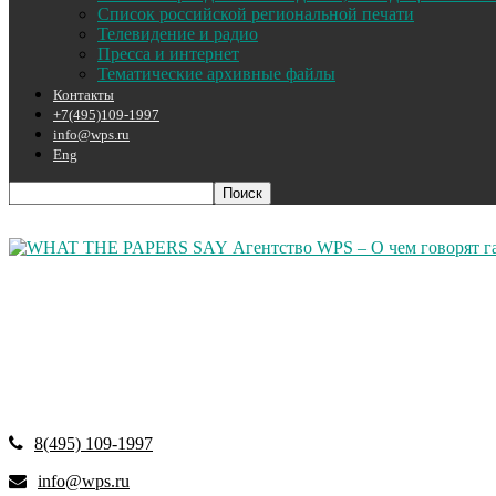
Список российской региональной печати
Телевидение и радио
Пресса и интернет
Тематические архивные файлы
Контакты
+7(495)109-1997
info@wps.ru
Eng
Агентство WPS – О чем говорят г
8(495) 109-1997
info@wps.ru