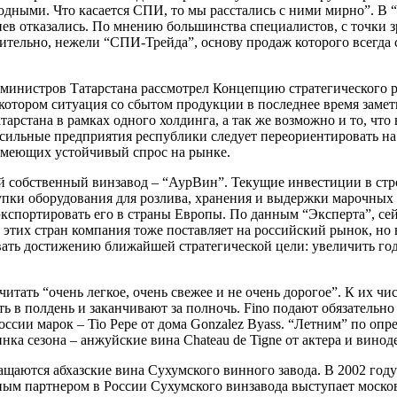
годными. Что касается СПИ, то мы расстались с ними мирно”. В
иев отказались. По мнению большинства специалистов, с точки 
тельно, нежели “СПИ-Трейда”, основу продаж которого всегда с
министров Татарстана рассмотрел Концепцию стратегического 
 котором ситуация со сбытом продукции в последнее время замет
арстана в рамках одного холдинга, а так же возможно и то, чт
 сильные предприятия республики следует переориентировать на
 имеющих устойчивый спрос на рынке.
 собственный винзавод – “АурВин”. Текущие инвестиции в стро
упки оборудования для розлива, хранения и выдержки марочных 
 экспортировать его в страны Европы. По данным “Эксперта”, 
з этих стран компания тоже поставляет на российский рынок, н
вать достижению ближайшей стратегической цели: увеличить год
ать “очень легкое, очень свежее и не очень дорогое”. К их числ
 в полдень и заканчивают за полночь. Fino подают обязательно 
оссии марок – Tio Pepe от дома Gonzalez Byass. “Летним” по оп
нка сезона – анжуйские вина Chateau de Tigne от актера и винод
щаются абхазские вина Сухумского винного завода. В 2002 году 
ным партнером в России Сухумского винзавода выступает моск