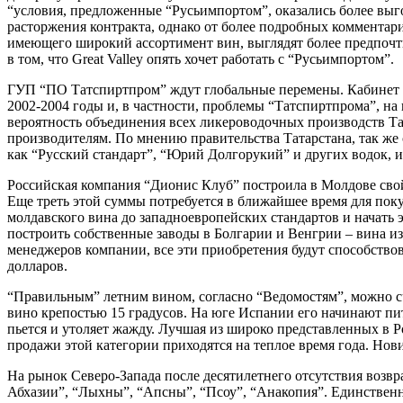
“условия, предложенные “Русьимпортом”, оказались более вы
расторжения контракта, однако от более подробных комментар
имеющего широкий ассортимент вин, выглядят более предпочти
в том, что Great Valley опять хочет работать с “Русьимпортом”.
ГУП “ПО Татспиртпром” ждут глобальные перемены. Кабинет 
2002-2004 годы и, в частности, проблемы “Татспиртпрома”, на
вероятность объединения всех ликероводочных производств Тат
производителям. По мнению правительства Татарстана, так же
как “Русский стандарт”, “Юрий Долгорукий” и других водок,
Российская компания “Дионис Клуб” построила в Молдове свой
Еще треть этой суммы потребуется в ближайшее время для пок
молдавского вина до западноевропейских стандартов и начать
построить собственные заводы в Болгарии и Венгрии – вина и
менеджеров компании, все эти приобретения будут способство
долларов.
“Правильным” летним вином, согласно “Ведомостям”, можно счит
вино крепостью 15 градусов. На юге Испании его начинают пить
пьется и утоляет жажду. Лучшая из широко представленных в Р
продажи этой категории приходятся на теплое время года. Нови
На рынок Северо-Запада после десятилетнего отсутствия возвра
Абхазии”, “Лыхны”, “Апсны”, “Псоу”, “Анакопия”. Единствен