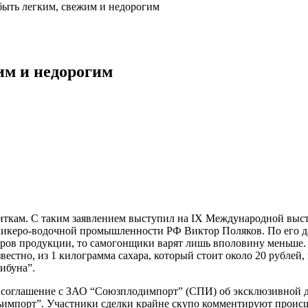
быть легким, свежим и недорогим
им и недорогим
иткам. С таким заявлением выступил на IX Международной выс
ликеро-водочной промышленности РФ Виктор Поляков. По его д
в продукции, то самогонщики варят лишь вполовину меньше. Ок
вестно, из 1 килограмма сахара, который стоит около 20 рублей
рибуна”.
орг соглашение с ЗАО “Союзплодимпорт” (СПИ) об эксклюзивной
сьимпорт”. Участники сделки крайне скупо комментируют происш