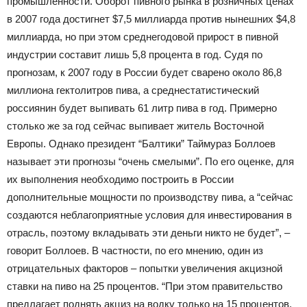
промышленности. Оборот пивного рынка в розничных ценах
в 2007 года достигнет $7,5 миллиарда против нынешних $4,8
миллиарда, но при этом среднегодовой прирост в пивной
индустрии составит лишь 5,8 процента в год. Судя по
прогнозам, к 2007 году в России будет сварено около 86,8
миллиона гектолитров пива, а среднестатистический
россиянин будет выпивать 61 литр пива в год. Примерно
столько же за год сейчас выпивает житель Восточной
Европы. Однако президент “Балтики” Таймураз Боллоев
называет эти прогнозы “очень смелыми”. По его оценке, для
их выполнения необходимо построить в России
дополнительные мощности по производству пива, а “сейчас
создаются неблагоприятные условия для инвестирования в
отрасль, поэтому вкладывать эти деньги никто не будет”, –
говорит Боллоев. В частности, по его мнению, один из
отрицательных факторов – попытки увеличения акцизной
ставки на пиво на 25 процентов. “При этом правительство
предлагает поднять акциз на водку только на 15 процентов.