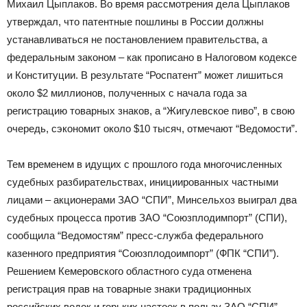
Михаил Цыплаков. Во время рассмотрения дела Цыплаков
утверждал, что патентные пошлины в России должны
устанавливаться не постановлением правительства, а
федеральным законом – как прописано в Налоговом кодексе
и Конституции. В результате “Роспатент” может лишиться
около $2 миллионов, полученных с начала года за
регистрацию товарных знаков, а “Жигулевское пиво”, в свою
очередь, сэкономит около $10 тысяч, отмечают “Ведомости”.
Тем временем в идущих с прошлого года многочисленных
судебных разбирательствах, инициированных частными
лицами – акционерами ЗАО “СПИ”, Минсельхоз выиграл два
судебных процесса против ЗАО “Союзплодимпорт” (СПИ),
сообщила “Ведомостям” пресс-служба федерального
казенного предприятия “Союзплодоимпорт” (ФПК “СПИ”).
Решением Кемеровского областного суда отменена
регистрация прав на товарные знаки традиционных
российских водок и горьких настоек в пользу ЗАО “СПИ”.