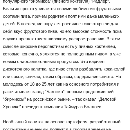
популярного “бирмикса” (пивного коктейля) “Радлер”.
Бельгия просто упивается своими любимыми фруктовыми
сортами пива, причем родители поят ими даже маленьких
детей. В последние пару лет россияне тоже открыли для
себя вкус фруктового пива, но его высокая стоимость пока
служит препятствием широкому распространению. В этом
смысле широкие перспективы есть у пивных коктейлей,
которые, конечно, являются не полноценным пивом, а уже
новым слабоалкогольным продуктом. Это вариант
дискотечного напитка, где пиво стали разбавлять кока-колой
или соком, снижая, таким образом, содержание спирта. На
молодежь от 18 до 25 лет как на основного потребителя и
рассчитывает завод “Балтика”, первым предложивший
“бирмиксы” на российском рынке, – так сказал “Деловой
Хронике” президент компании Таймураз Боллоев.
Необычный напиток на основе картофеля, разработанный
российскими учеными, появится в скором времени на