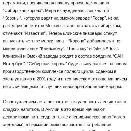
церемония, посвященная началу производства пива
“Сибирская корона”. Мера вынужденная, так как той
“Короны”, которую варят на омском заводе “Росар”, из-за
растущих аппетитов Москвы стало не хватать сибирякам,
отмечают “Известия”. Теперь клинские пивовары станут
выпускать четыре марки пива – “Корона” добавилась к не
менее известным “Клинскому”, “Толстяку” и “Stella Artois”.
Клинский и Омский заводы входят в состав холдинга “САН
Интербрю”. “Сибирская корона” будет выпускаться на новом
производственном комплексе полного цикла, сданном в
эксплуатацию в 2001 году, и в техническом отношении ничем
не отличающемся от лучших пивоварен Западной Европы.
С наступлением лета возрастает актуальность легких кисло-
сладких напитков. В Англии в это время начинают
декалитрами пить сидр, а также специфическое пиво “лагер-
энд-лайм”, в Германии резко возрастает потребление