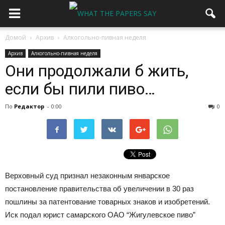
Домой
Архив
Алкогольно-пивная неделя
Архив
Алкогольно-пивная неделя
Они продолжали б жить,
если бы пили пиво…
По
Редактор
-
0:00
0
Верховный суд признал незаконным январское
постановление правительства об увеличении в 30 раз
пошлины за патентование товарных знаков и изобретений.
Иск подал юрист самарского ОАО “Жигулевское пиво”