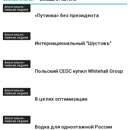
Алкогольно-
пивная неделя
«Путинка» без президента
Алкогольно-
пивная неделя
Интернациональный "Шустовъ"
Алкогольно-
пивная неделя
Польский CEDC купил Whitehall Group
Алкогольно-
пивная неделя
В целях оптимизации
Алкогольно-
пивная неделя
Водка для одноэтажной России