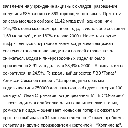
заявление на учреждение акцизных складов, разрешение
получили 639 заводов и 399 торговцев-оптовиков. При этом
за семь месяцев собрано 11,42 млрд руб. акцизов, или
145,7% к семи месяцам прошлого года, в июле сбор составил
1,68 млрд руб., или 160% к июлю 2000 г. Но есть и другие
цифры: выпуск спиртного в июле, когда новая акцизная
система стала активно вводиться по всей стране, начал
снижаться. Водки и ликероводочных изделий было
произведено 8,61 млн дал, или 98,4% к 2000 г. А выпуск вина
сократился на 24,5%. Генеральный директор ЛВЗ “Топаз”
Алексей Симонов говорит: “За прошедший срок мы
недовыпустили 250000 дал напитков, а бюджет потерял 100
млн руб.”. Иван Стрижаков, вице-президент МПБК “Очаково”
– производителя слабоалкогольных напитков джин-тоник,
ром-кола и сидр, – оценивает июньские потери бюджета от
простоя комбината в $1 млн еженедельно. Схожие проблемы
испытали и другие производители коктейлей – “Хэппиленд”,