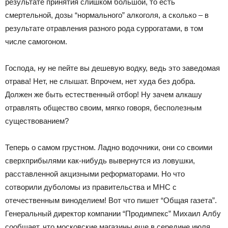
результате принятия слишком большой, то есть
смертельной, дозы “нормального” алкоголя, а сколько – в
результате отравления разного рода суррогатами, в том
числе самогоном.
Господа, ну не пейте вы дешевую водку, ведь это заведомая
отрава! Нет, не слышат. Впрочем, нет худа без добра.
Должен же быть естественный отбор! Ну зачем алкашу
отравлять общество своим, мягко говоря, бесполезным
существованием?
Теперь о самом грустном. Ладно водочники, они со своими
сверхприбылями как-нибудь вывернутся из ловушки,
расставленной акцизными реформаторами. Но что
сотворили дуболомы из правительства и МНС с
отечественным виноделием! Вот что пишет “Общая газета”.
Генеральный директор компании “Продимпекс” Михаил Албу
сообщает, что московские магазины еще в середине июля