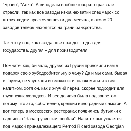
“Браво”, “Алко”. А виноделы вообще говорят о развале
отрасли, так как все заводы из-за нехватки спецмарок со
штрих-кодом простояли почти два месяца, а около 20
заводов теперь находятся на грани банкротства.
Так что у нас, как всегда, две правды – одна для
государства, другая – для производителя.
Помните, как, бывало, друзья из Грузии привозили нам в
подарок свою зубодробительную чачу? Да и мы сами, бывая
в Грузии, не упускали возможности полакомиться этим
напитком, хотя он, как и жгучий перец, скорее подходит для
грузинских желудков. И всегда чача была под запретом,
потому что это, собственно, крепкий виноградный самогон. А
вот теперь в московских ресторанах появились бутылки с
надписью “Чача грузинская особая”. Напиток выпускается
под маркой принадлежащего Pernod Ricard завода Georgian