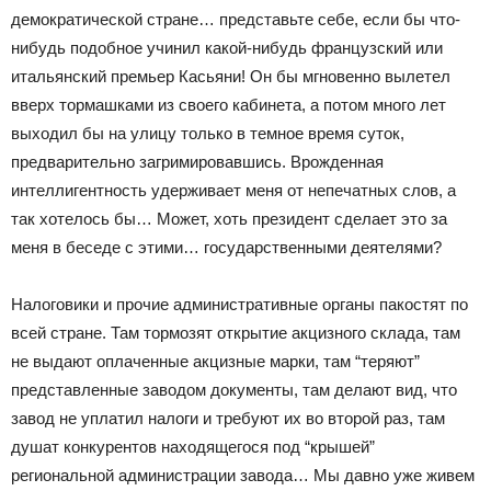
демократической стране… представьте себе, если бы что-
нибудь подобное учинил какой-нибудь французский или
итальянский премьер Касьяни! Он бы мгновенно вылетел
вверх тормашками из своего кабинета, а потом много лет
выходил бы на улицу только в темное время суток,
предварительно загримировавшись. Врожденная
интеллигентность удерживает меня от непечатных слов, а
так хотелось бы… Может, хоть президент сделает это за
меня в беседе с этими… государственными деятелями?
Налоговики и прочие административные органы пакостят по
всей стране. Там тормозят открытие акцизного склада, там
не выдают оплаченные акцизные марки, там “теряют”
представленные заводом документы, там делают вид, что
завод не уплатил налоги и требуют их во второй раз, там
душат конкурентов находящегося под “крышей”
региональной администрации завода… Мы давно уже живем