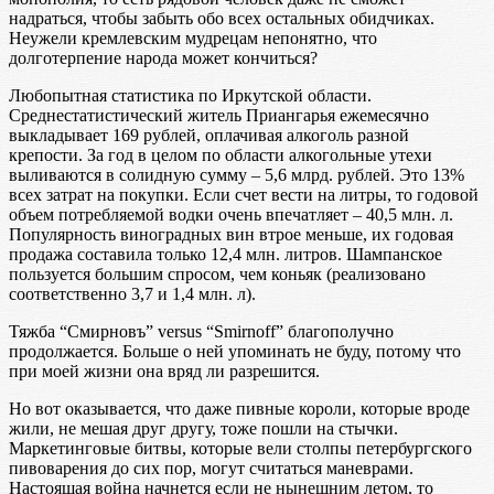
надраться, чтобы забыть обо всех остальных обидчиках.
Неужели кремлевским мудрецам непонятно, что
долготерпение народа может кончиться?
Любопытная статистика по Иркутской области.
Среднестатистический житель Приангарья ежемесячно
выкладывает 169 рублей, оплачивая алкоголь разной
крепости. За год в целом по области алкогольные утехи
выливаются в солидную сумму – 5,6 млрд. рублей. Это 13%
всех затрат на покупки. Если счет вести на литры, то годовой
объем потребляемой водки очень впечатляет – 40,5 млн. л.
Популярность виноградных вин втрое меньше, их годовая
продажа составила только 12,4 млн. литров. Шампанское
пользуется большим спросом, чем коньяк (реализовано
соответственно 3,7 и 1,4 млн. л).
Тяжба “Смирновъ” versus “Smirnoff” благополучно
продолжается. Больше о ней упоминать не буду, потому что
при моей жизни она вряд ли разрешится.
Но вот оказывается, что даже пивные короли, которые вроде
жили, не мешая друг другу, тоже пошли на стычки.
Маркетинговые битвы, которые вели столпы петербургского
пивоварения до сих пор, могут считаться маневрами.
Настоящая война начнется если не нынешним летом, то