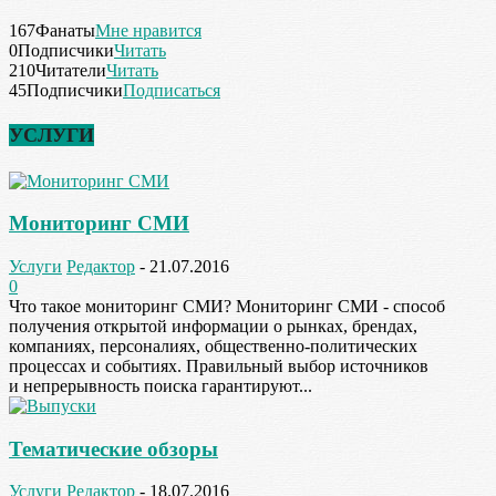
167
Фанаты
Мне нравится
0
Подписчики
Читать
210
Читатели
Читать
45
Подписчики
Подписаться
УСЛУГИ
Мониторинг СМИ
Услуги
Редактор
-
21.07.2016
0
Что такое мониторинг СМИ? Мониторинг СМИ - способ
получения открытой информации о рынках, брендах,
компаниях, персоналиях, общественно-политических
процессах и событиях. Правильный выбор источников
и непрерывность поиска гарантируют...
Тематические обзоры
Услуги
Редактор
-
18.07.2016