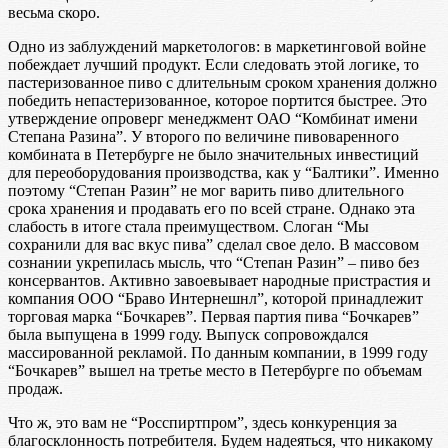
весьма скоро.
Одно из заблуждений маркетологов: в маркетинговой войне
побеждает лучший продукт. Если следовать этой логике, то
пастеризованное пиво с длительным сроком хранения должно
победить непастеризованное, которое портится быстрее. Это
утверждение опроверг менеджмент ОАО “Комбинат имени
Степана Разина”. У второго по величине пивоваренного
комбината в Петербурге не было значительных инвестиций
для переоборудования производства, как у “Балтики”. Именно
поэтому “Степан Разин” не мог варить пиво длительного
срока хранения и продавать его по всей стране. Однако эта
слабость в итоге стала преимуществом. Слоган “Мы
сохранили для вас вкус пива” сделал свое дело. В массовом
сознании укрепилась мысль, что “Степан Разин” – пиво без
консервантов. Активно завоевывает народные пристрастия и
компания ООО “Браво Интернешнл”, которой принадлежит
торговая марка “Бочкарев”. Первая партия пива “Бочкарев”
была выпущена в 1999 году. Выпуск сопровождался
массированной рекламой. По данным компании, в 1999 году
“Бочкарев” вышел на третье место в Петербурге по объемам
продаж.
Что ж, это вам не “Росспиртпром”, здесь конкуренция за
благосклонность потребителя. Будем надеяться, что никакому