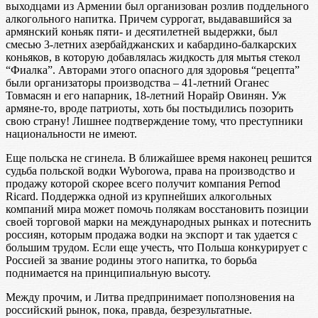
выходцами из Армении был организован розлив поддельного
алкогольного напитка. Причем суррогат, выдававшийся за
армянский коньяк пяти- и десятилетней выдержки, был
смесью 3-летних азербайджанских и кабардино-балкарских
коньяков, в которую добавлялась жидкость для мытья стекол
“Фиалка”. Авторами этого опасного для здоровья “рецепта”
были организаторы производства – 41-летний Оганес
Товмасян и его напарник, 18-летний Норайр Овинян. Уж
армяне-то, вроде патриоты, хоть бы постыдились позорить
свою страну! Лишнее подтверждение тому, что преступники
национальности не имеют.
Еще польска не сгинела. В ближайшее время наконец решится
судьба польской водки Wyborowa, права на производство и
продажу которой скорее всего получит компания Pernod
Ricard. Поддержка одной из крупнейших алкогольных
компаний мира может помочь полякам восстановить позиции
своей торговой марки на международных рынках и потеснить
россиян, которым продажа водки на экспорт и так удается с
большим трудом. Если еще учесть, что Польша конкурирует с
Россией за звание родины этого напитка, то борьба
поднимается на принципиальную высоту.
Между прочим, и Литва предпринимает поползновения на
российский рынок, пока, правда, безрезультатные.