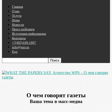
Главная
О нас
Услуги
Цены
Новости
Пресс-рейтинги
Источники информации
Контакты
+7(495)109-1997
info@wps.ru
Eng
Агентство WPS – О чем говорят
газеты
О чем говорят газеты
Ваша тема в масс-медиа