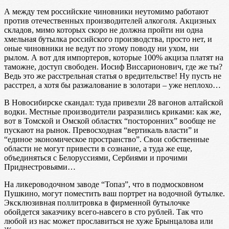
А между тем российские чиновники неутомимо работают
против отечественных производителей алкоголя. Акцизных
складов, мимо которых скоро не должна пройти ни одна
хмельная бутылка российского производства, просто нет, и
оные чиновники не ведут по этому поводу ни ухом, ни
рылом. А вот для импортеров, которые 100% акциза платят на
таможне, доступ свободен. Иосиф Виссарионович, где же ты?
Ведь это же расстрельная статья о вредительстве! Ну пусть не
расстрел, а хотя бы разжалование в золотари – уже неплохо…
В Новосибирске скандал: туда привезли 28 вагонов алтайской
водки. Местные производители разразились криками: как же,
вот в Томской и Омской областях “посторонних” вообще не
пускают на рынок. Превосходная “вертикаль власти” и
“единое экономическое пространство”. Свои собственные
области не могут привести в сознание, а туда же еще,
объединяться с Белоруссиями, Сербиями и прочими
Приднестровьями…
На ликероводочном заводе “Топаз”, что в подмосковном
Пушкино, могут поместить ваш портрет на водочной бутылке.
Эксклюзивная поллитровка в фирменной бутылочке
обойдется заказчику всего-навсего в сто рублей. Так что
любой из нас может прославиться не хуже Брынцалова или