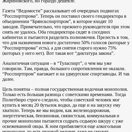
Жириновского, но гораздо дешевле.
Газета “Ведомости” рассказывает об очередных подвигах
“Росспиртпрома”. Теперь он поставил своего гендиректора в
объединении “Брянскспиртпром”, в которое входят 10
заводов. Примечательно, что прежнего руководителя при этом
снять не удалось. Оба гендиректора сидят в соседних
кабинетах и пытаются разделить полномочия. Прелесть в том,
что для назначения нового достаточно 50% голосов (которые у
“Росспиртпрома” есть), а для снятия старого нужно 75%
(которых у него нет). Вот такая вот “диктатура закона”.
Аналогичная ситуация – в “Туласпирт”, о чем мы уже
говорили. Там, правда, большого сопротивления не оказали.
“Росспиртпром” наезжает и на удмуртские спиртзаводы. И так
далее.
Цель понятна – полная государственная водочная монополия.
Только есть большая разница с советскими временами. Тогда
Политбюро строго следило, чтобы советский человек мог
купить в месяц 20 бутылок водки, да еще и на закуску ему
хватило. Теперь же мы видим, как железнодорожная,
энергетическая, бензиновая, связистская, коммунальная и
прочие монополии пытаются содрать седьмую шкуру с уже
освежеванной овцы. К ним прибавляется еще алкогольная
монополия, то есть рядовой человек даже не сможет