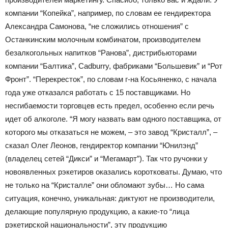
компании “Копейка”, например, по словам ее гендиректора
Александра Самонова, “не сложились отношения” с
Останкинским молочным комбинатом, производителем
безалкогольных напитков “Ранова”, дистрибьюторами
компании “Балтика”, Cadburry, фабриками “Большевик” и “Рот
Фронт”. “Перекресток”, по словам г-на Косьяненко, с начала
года уже отказался работать с 15 поставщиками. Но
несгибаемости торговцев есть предел, особенно если речь
идет об алкоголе. “Я могу назвать вам одного поставщика, от
которого мы отказаться не можем, – это завод “Кристалл”, –
сказал Олег Леонов, гендиректор компании “Юнилэнд”
(владелец сетей “Дикси” и “Мегамарт”). Так что ручонки у
новоявленных рэкетиров оказались коротковаты. Думаю, что
не только на “Кристалле” они обломают зубы… Но сама
ситуация, конечно, уникальная: диктуют не производители,
делающие популярную продукцию, а какие-то “лица
рэкетирской национальности”, эту продукцию