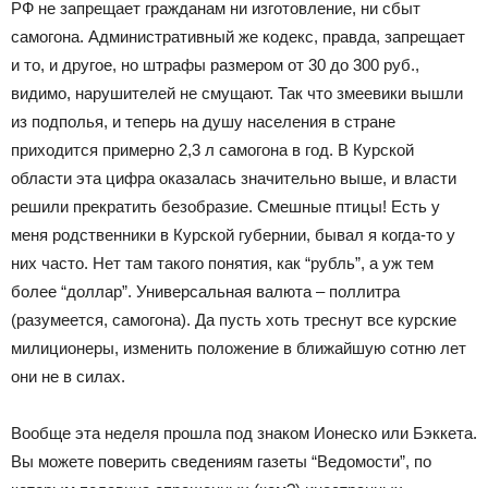
РФ не запрещает гражданам ни изготовление, ни сбыт
самогона. Административный же кодекс, правда, запрещает
и то, и другое, но штрафы размером от 30 до 300 руб.,
видимо, нарушителей не смущают. Так что змеевики вышли
из подполья, и теперь на душу населения в стране
приходится примерно 2,3 л самогона в год. В Курской
области эта цифра оказалась значительно выше, и власти
решили прекратить безобразие. Смешные птицы! Есть у
меня родственники в Курской губернии, бывал я когда-то у
них часто. Нет там такого понятия, как “рубль”, а уж тем
более “доллар”. Универсальная валюта – поллитра
(разумеется, самогона). Да пусть хоть треснут все курские
милиционеры, изменить положение в ближайшую сотню лет
они не в силах.
Вообще эта неделя прошла под знаком Ионеско или Бэккета.
Вы можете поверить сведениям газеты “Ведомости”, по