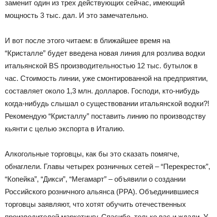
заменит один из трех действующих сейчас, имеющий
мощность 3 тыс. дал. И это замечательно.
И вот после этого читаем: в ближайшее время на
“Кристалле” будет введена новая линия для розлива водки
итальянской BS производительностью 12 тыс. бутылок в
час. Стоимость линии, уже смонтированной на предприятии,
составляет около 1,3 млн. долларов. Господи, кто-нибудь
когда-нибудь слышал о существовании итальянской водки?!
Рекомендую “Кристаллу” поставить линию по производству
кьянти с целью экспорта в Италию.
Алкогольные торговцы, как бы это сказать помягче,
обнаглели. Главы четырех розничных сетей – “Перекресток”,
“Копейка”, “Дикси”, “Мегамарт” – объявили о создании
Российского розничного альянса (РРА). Объединившиеся
торговцы заявляют, что хотят обучить отечественных
производителей маркетингу. Спасибо, только вас и ждали. У