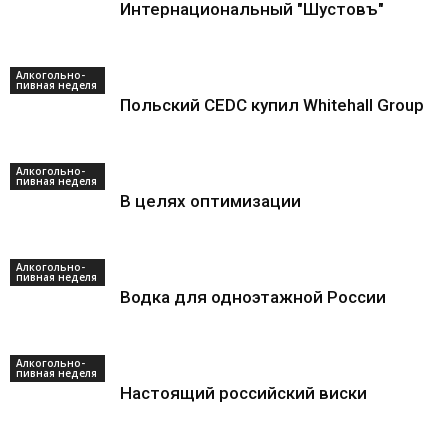
Интернациональный "Шустовъ"
Алкогольно-
пивная неделя
Польский CEDC купил Whitehall Group
Алкогольно-
пивная неделя
В целях оптимизации
Алкогольно-
пивная неделя
Водка для одноэтажной России
Алкогольно-
пивная неделя
Настоящий российский виски