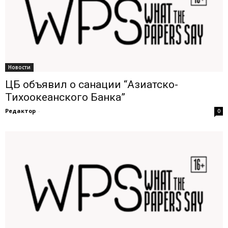
Новости
ЦБ объявил о санации “Азиатско-
Тихоокеанского Банка”
Редактор
-
0