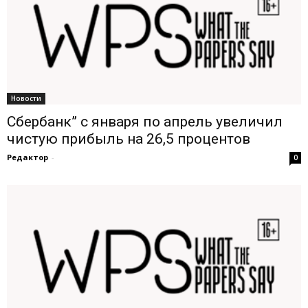
Новости
Сбербанк” с января по апрель увеличил
чистую прибыль на 26,5 процентов
Редактор
-
0