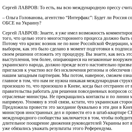
Сергей ЛАВРОВ: То есть, вы всю международную прессу счита
– Ольга Голованова, агентство “Интерфакс”: Будет ли Россия 
ОБСЕ на Украину?
Сергей ЛАВРОВ: Знаете, я уже имел возможность комментироват
того, что целью этого многостороннего процесса должно быть
Потому что кризис возник не по вине Российской Федерации, 
выбором, как это было сделано в момент подготовки к подпис
своем решении отложить эту процедуру. Вы знаете, как весь э
выступления, тем более, опирающиеся на незаконные вооружен
украинского народа, должно прежде всего настоятельно призв
пригласив к участию все без исключения регионы и обеспечив 
нашим западным партнерам. Мы потом, наверное, сможем озна
главное в том, что нам не нужна никакая международная структ
произошло то, что произошло в Киеве, когда был отстранен от
правительства работать для решения повседневных вопросов с
отраслевые министры. Не прекращались контакты и по линии м
напрямую. Упомяну в этой связи, кстати, что украинская стор
Предложила провести это заседание буквально в эти дни в Кие
министров иностранных дел и провести его в штаб-квартире СНГ
международного сообщества заключается в том, чтобы побудить
длительное поощрение движения руководителей Украины вот в
уже обязались уважать результаты этого Референдума.