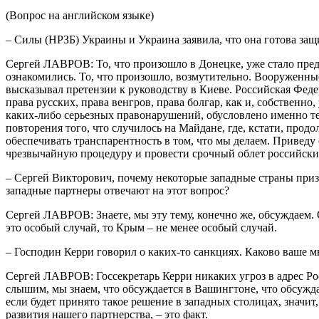
(Вопрос на английском языке)
– Силы (НРЗБ) Украины и Украина заявила, что она готова за
Сергей ЛАВРОВ: То, что произошло в Донецке, уже стало пред
ознакомились. То, что произошло, возмутительно. Вооруженны
высказывал претензии к руководству в Киеве. Российская Фед
права русских, права венгров, права болгар, как и, собствен
каких-либо серьезных правонарушений, обусловлено именно 
повторения того, что случилось на Майдане, где, кстати, продо
обеспечивать транспарентность в том, что мы делаем. Приведу
чрезвычайную процедуру и провести срочный облет российских
– Сергей Викторович, почему некоторые западные страны призн
западные партнеры отвечают на этот вопрос?
Сергей ЛАВРОВ: Знаете, мы эту тему, конечно же, обсуждаем. О
это особый случай, то Крым – не менее особый случай.
– Господин Керри говорил о каких-то санкциях. Каково ваше 
Сергей ЛАВРОВ: Госсекретарь Керри никаких угроз в адрес Ро
слышим, мы знаем, что обсуждается в Вашингтоне, что обсужда
если будет принято такое решение в западных столицах, значит,
развития нашего партнерства, – это факт.