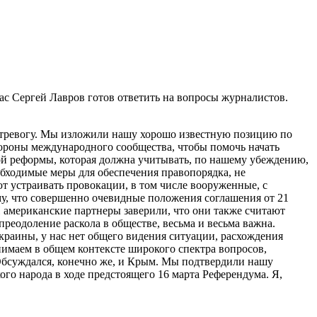
 Сергей Лавров готов ответить на вопросы журналистов.
 тревогу. Мы изложили нашу хорошо известную позицию по
тороны международного сообщества, чтобы помочь начать
й реформы, которая должна учитывать, по нашему убеждению,
обходимые меры для обеспечения правопорядка, не
 устраивать провокации, в том числе вооруженные, с
му, что совершенно очевидные положения соглашения от 21
И американские партнеры заверили, что они также считают
преодоление раскола в обществе, весьма и весьма важна.
Украины, у нас нет общего видения ситуации, расхождения
онимаем в общем контексте широкого спектра вопросов,
Обсуждался, конечно же, и Крым. Мы подтвердили нашу
го народа в ходе предстоящего 16 марта Референдума. Я,