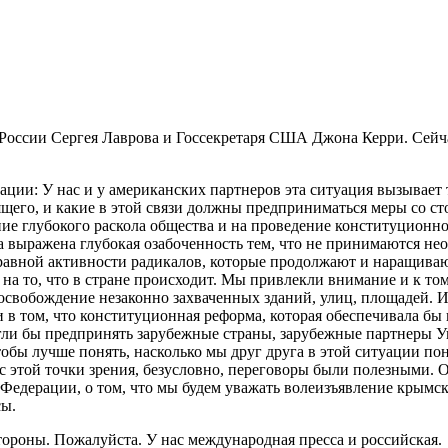
ссии Сергея Лаврова и Госсекретаря США Джона Керри. Сейчас
ии: У нас и у американских партнеров эта ситуация вызывает
щего, и какие в этой связи должны предприниматься меры со с
е глубокого раскола общества и на проведение конституционно
 выражена глубокая озабоченность тем, что не принимаются не
вной активности радикалов, которые продолжают и наращивают
на то, что в стране происходит. Мы привлекли внимание и к то
 освобождение незаконно захваченных зданий, улиц, площадей. 
 в том, что конституционная реформа, которая обеспечивала бы 
могли бы предпринять зарубежные страны, зарубежные партнеры 
чтобы лучше понять, насколько мы друг друга в этой ситуации п
 этой точки зрения, безусловно, переговоры были полезными. 
дерации, о том, что мы будем уважать волеизъявление крымско
сы.
 стороны. Пожалуйста. У нас международная пресса и российская.