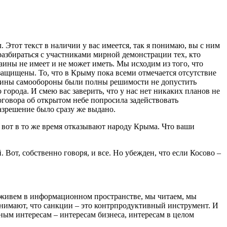
Этот текст в наличии у вас имеется, так я понимаю, вы с ним
разбираться с участниками мирной демонстрации тех, кто
ины не имеет и не может иметь. Мы исходим из того, что
 защищены. То, что в Крыму пока всеми отмечается отсутствие
ужины самообороны были полны решимости не допустить
 города. И смею вас заверить, что у нас нет никаких планов не
оговора об открытом небе попросила задействовать
азрешение было сразу же выдано.
 вот в то же время отказывают народу Крыма. Что ваши
Вот, собственно говоря, и все. Но убежден, что если Косово –
ь живем в информационном пространстве, мы читаем, мы
онимают, что санкции – это контрпродуктивный инструмент. И
имным интересам – интересам бизнеса, интересам в целом