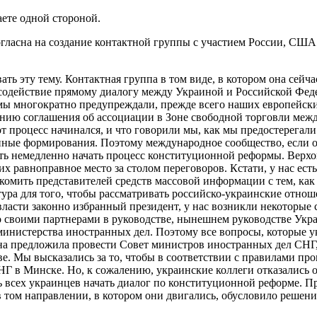
ете одной стороной.
согласна на создание контактной группы с участием России, США
ь эту тему. Контактная группа в том виде, в котором она сейч
 содействие прямому диалогу между Украиной и Российской Феде
мы многократно предупреждали, прежде всего наших европейских
анию соглашения об ассоциации в Зоне свободной торговли межд
тот процесс начинался, и что говорили мы, как мы предостерега
ные формирования. Поэтому международное сообщество, если он
ать немедленно начать процесс конституционной реформы. Верхо
их равноправное место за столом переговоров. Кстати, у нас ес
комить представителей средств массовой информации с тем, ка
ура для того, чтобы рассматривать российско-украинские отноше
 власти законно избранный президент, у нас возникли некоторы
о своими партнерами в руководстве, нынешнем руководстве Укр
инистерства иностранных дел. Поэтому все вопросы, которые ук
она предложила провести Совет министров иностранных дел СНГ, 
ве. Мы высказались за то, чтобы в соответствии с правилами пр
 в Минске. Но, к сожалению, украинские коллеги отказались от 
 всех украинцев начать диалог по конституционной реформе. Пр
 том направлении, в котором они двигались, обусловило решен