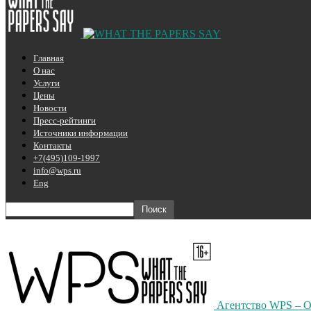
Главная
О нас
Услуги
Цены
Новости
Пресс-рейтинги
Источники информации
Контакты
+7(495)109-1997
info@wps.ru
Eng
Агентство WPS – О 