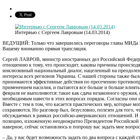
Интервью с Сергеем Лавровым (14.03.2014)
ВЕДУЩИЙ: Только что завершились переговоры главы МИДа Ро
Вашему вниманию прямая трансляция.
Сергей ЛАВРОВ, министр иностранных дел Российской Федерац
отношению к тому, что происходит, каковы причины происходя
инклюзивный национальный диалог, нацеленный на преодолени
интересы всех регионов Украины. С нашей стороны также была
принимаются эффективные действия по пресечению противопра
применением насилия, и пытаются все больше и больше влиять 
февраля не выполняются: такие как сдача незаконного оружия,
необходимым навести в этих вопросах порядок. Согласны они и
Вместе с тем в том, что касается практических мер, которые 
сохраняются. Но разговор был, безусловно, полезен для того, 
обсуждаемых в рамках российско-американских отношений. И с
позицию, изложенную неоднократно Президентом Российской Фе
наверное, сейчас остановлюсь и попрошу вас задать мне вопро
– Да, у вас будет возможность задать по два вопроса с каждой