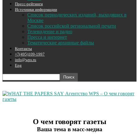
Пресс-рейтинги
Источники информации
Список периодических изданий, выходящих в
Москве
Список российской региональной печати
Телевидение и радио
Пресса и интернет
Тематические архивные файлы
Контакты
+7(495)109-1997
info@wps.ru
Eng
Агентство WPS – О чем говорят
газеты
О чем говорят газеты
Ваша тема в масс-медиа