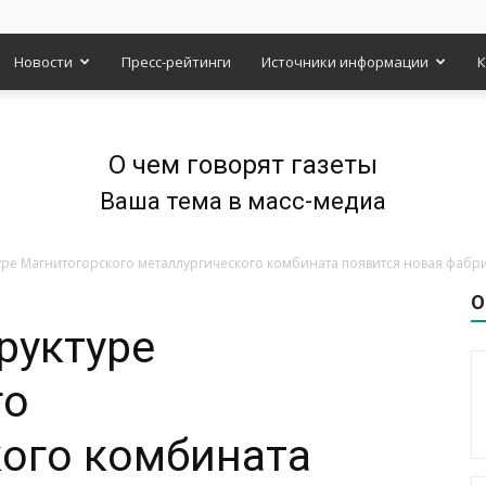
Новости
Пресс-рейтинги
Источники информации
К
О чем говорят газеты
Ваша тема в масс-медиа
ктуре Магнитогорского металлургического комбината появится новая фабрик
О
труктуре
го
ого комбината