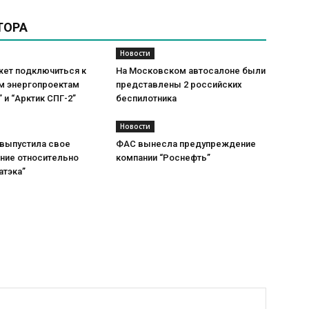
ТОРА
Новости
жет подключиться к
На Московском автосалоне были
м энергопроектам
представлены 2 российских
” и “Арктик СПГ-2”
беспилотника
Новости
 выпустила свое
ФАС вынесла предупреждение
ние относительно
компании “Роснефть”
атэка”