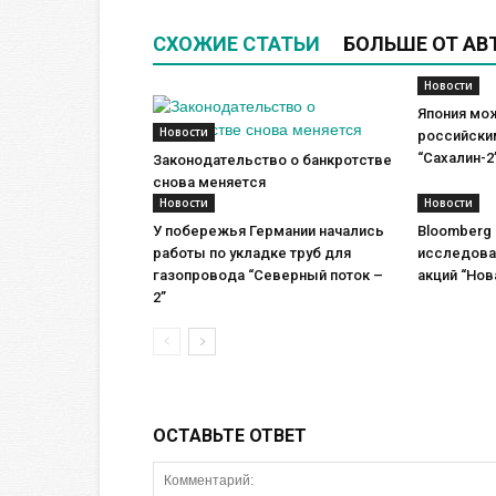
СХОЖИЕ СТАТЬИ
БОЛЬШЕ ОТ АВ
Новости
Япония мо
Новости
российски
“Сахалин-2
Законодательство о банкротстве
снова меняется
Новости
Новости
У побережья Германии начались
Bloomberg
работы по укладке труб для
исследова
газопровода “Северный поток –
акций “Нов
2”
ОСТАВЬТЕ ОТВЕТ