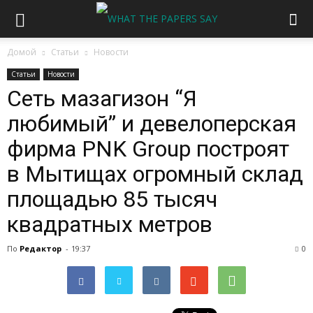
Домой
Статьи
Новости
Статьи
Новости
Сеть мазагизон “Я
любимый” и девелоперская
фирма PNK Group построят
в Мытищах огромный склад
площадью 85 тысяч
квадратных метров
По
Редактор
-
19:37
0