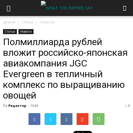
Домой
Статьи
Новости
Статьи
Новости
Полмиллиарда рублей
вложит российско-японская
авиакомпания JGC
Evergreen в тепличный
комплекс по выращиванию
овощей
По
Редактор
-
15:09
0