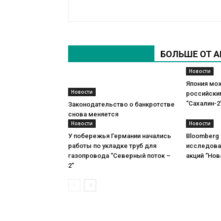
СХОЖИЕ СТАТЬИ
БОЛЬШЕ ОТ А
Новости
Япония мо
Новости
российски
“Сахалин-2
Законодательство о банкротстве
снова меняется
Новости
Новости
У побережья Германии начались
Bloomberg
работы по укладке труб для
исследова
газопровода “Северный поток –
акций “Нов
2”