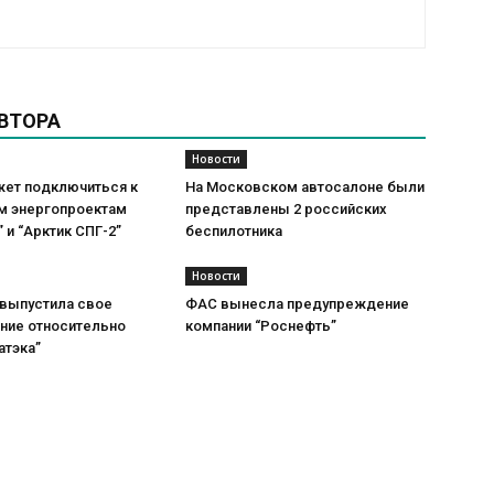
ВТОРА
Новости
жет подключиться к
На Московском автосалоне были
м энергопроектам
представлены 2 российских
” и “Арктик СПГ-2”
беспилотника
Новости
 выпустила свое
ФАС вынесла предупреждение
ние относительно
компании “Роснефть”
атэка”