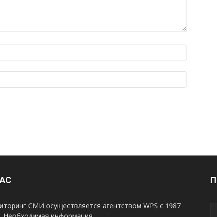
НАС
П
иторинг СМИ осуществляется агентством WPS с 1987
а. Необходимая информация