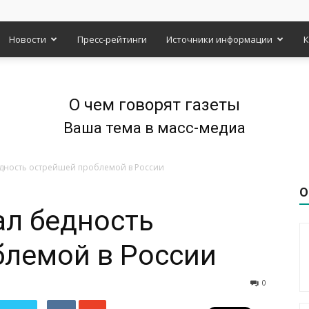
Новости
Пресс-рейтинги
Источники информации
К
О чем говорят газеты
Ваша тема в масс-медиа
едность острейшей проблемой в России
О
ал бедность
блемой в России
0