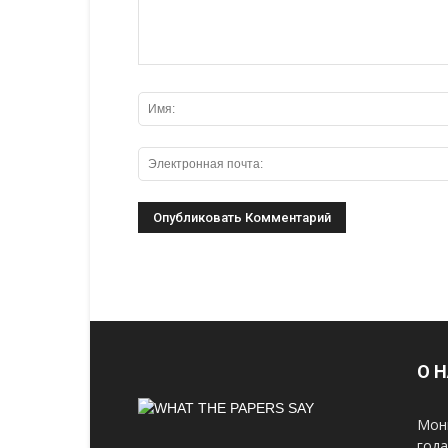
О 
Мон
год