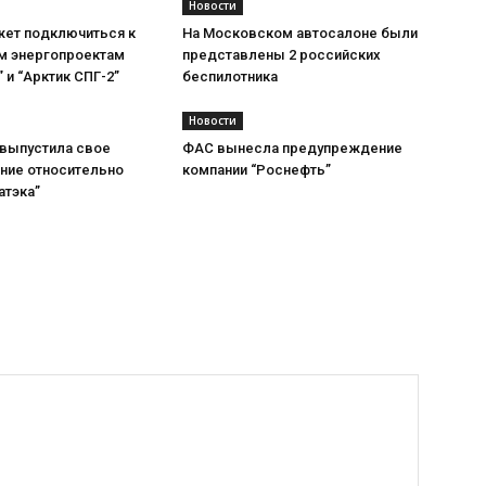
Новости
жет подключиться к
На Московском автосалоне были
м энергопроектам
представлены 2 российских
” и “Арктик СПГ-2”
беспилотника
Новости
 выпустила свое
ФАС вынесла предупреждение
ние относительно
компании “Роснефть”
атэка”