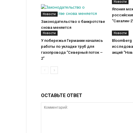
Новости
Япония мо
Новости
российски
“Сахалин-2
Законодательство о банкротстве
снова меняется
Новости
Новости
У побережья Германии начались
Bloomberg
работы по укладке труб для
исследова
газопровода “Северный поток –
акций “Нов
2”
ОСТАВЬТЕ ОТВЕТ