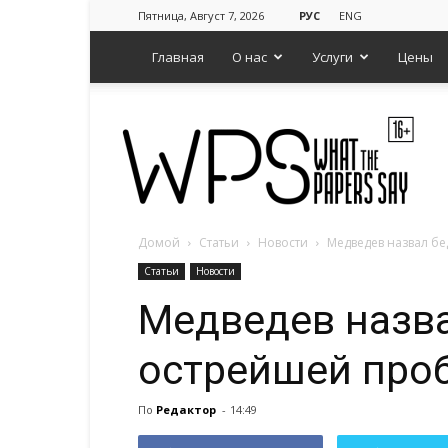
Пятница, Август 7, 2026
РУС
ENG
Главная
О нас
Услуги
Цены
Агентство
Домой
Статьи
Новости
WPS
Медведев назвал б
–
Статьи
Новости
О
Медведев назв
чем
говорят
газеты
острейшей про
По
Редактор
-
14:49