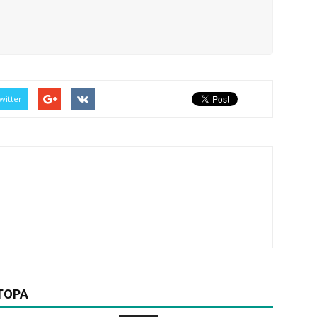
witter
ТОРА