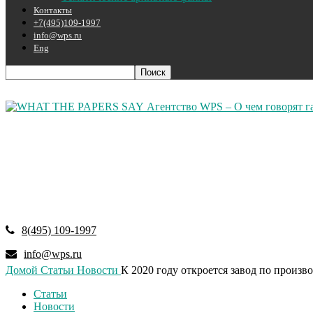
Контакты
+7(495)109-1997
info@wps.ru
Eng
Агентство WPS – О чем говорят г
8(495) 109-1997
info@wps.ru
Домой
Статьи
Новости
К 2020 году откроется завод по произв
Статьи
Новости