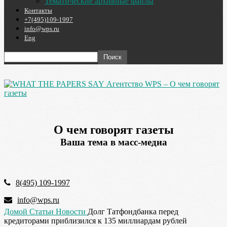
Тематические архивные файлы
Контакты
+7(495)109-1997
info@wps.ru
Eng
Агентство WPS – О чем говорят
газеты
О чем говорят газеты
Ваша тема в масс-медиа
8(495) 109-1997
info@wps.ru
Домой
Статьи
Новости
Долг Татфондбанка перед
кредиторами приблизился к 135 миллиардам рублей