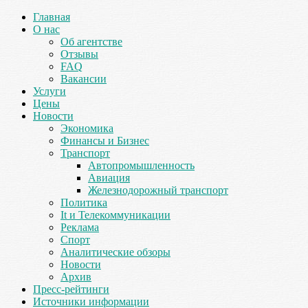
Главная
О нас
Об агентстве
Отзывы
FAQ
Вакансии
Услуги
Цены
Новости
Экономика
Финансы и Бизнес
Транспорт
Автопромышленность
Авиация
Железнодорожный транспорт
Политика
It и Телекоммуникации
Реклама
Спорт
Аналитические обзоры
Новости
Архив
Пресс-рейтинги
Источники информации