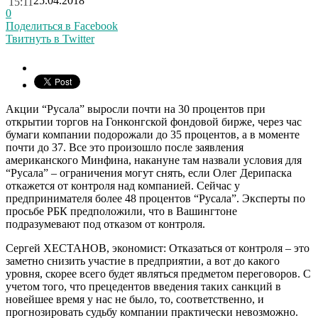
25.04.2018
15:11
0
Поделиться в Facebook
Твитнуть в Twitter
Акции “Русала” выросли почти на 30 процентов при
открытии торгов на Гонконгской фондовой бирже, через час
бумаги компании подорожали до 35 процентов, а в моменте
почти до 37. Все это произошло после заявления
американского Минфина, накануне там назвали условия для
“Русала” – ограничения могут снять, если Олег Дерипаска
откажется от контроля над компанией. Сейчас у
предпринимателя более 48 процентов “Русала”. Эксперты по
просьбе РБК предположили, что в Вашингтоне
подразумевают под отказом от контроля.
Сергей ХЕСТАНОВ, экономист: Отказаться от контроля – это
заметно снизить участие в предприятии, а вот до какого
уровня, скорее всего будет являться предметом переговоров. С
учетом того, что прецедентов введения таких санкций в
новейшее время у нас не было, то, соответственно, и
прогнозировать судьбу компании практически невозможно.