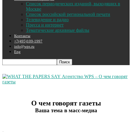
Список периодических изданий, выходящих в
Москве
Список российской региональной печати
Телевидение и радио
Пресса и интернет
Тематические архивные файлы
Контакты
+7(495)109-1997
info@wps.ru
Eng
Агентство WPS – О чем говорят
газеты
О чем говорят газеты
Ваша тема в масс-медиа