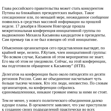
Глава российского правительства может стать конкурентом
Путина на ближайших президентских выборах. Такое
сенсационное или, по меньшей мере, неожиданное сообщение
появилось в средствах массовой информации на прошлой
неделе. 17 декабря в Нижнем Новгороде прошла
межрегиональная конференция инициативной группы по
выдвижению Михаила Касьянова кандидатом в президенты.
Сам премьер так и не был извещен об этой инициативе.
Объяснения организаторов сего представления выглядят, по
крайней мере, нелепо. Р.Кутаев, член инициативной группы:
“Во всяком случае, Касьянов об этом мероприятии не знает.
Его мы об этом не уведомили. Сейчас, на этой конференции,
мы подготовили обращение к Касьянову” (НТВ).
Делегатов на конференции было около пятидесяти из десяти
регионов России. Само же объединение насчитывает чуть
больше тысячи человек. Кто эти люди, неизвестно. По словам
организаторов, на конференции собрались
единомышленники, никакие громкие имена за ними не стоят.
Тем не менее, у нового политического объединения далеко
идущие планы. В оргкомитете заявляют, что уже приступили
к созданию своих подразделений практически во всех