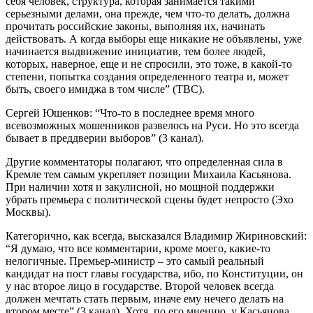
себя человек, структура, которая занимается такими
серьезными делами, она прежде, чем что-то делать, должна
прочитать российские законы, выполняя их, начинать
действовать. А когда выборы еще никакие не объявлены, уже
начинается выдвижение инициатив, тем более людей,
которых, наверное, еще и не спросили, это тоже, в какой-то
степени, попытка создания определенного театра и, может
быть, своего имиджа в том числе” (ТВС).
Сергей Юшенков: “Что-то в последнее время много
всевозможных мошенников развелось на Руси. Но это всегда
бывает в преддверии выборов” (3 канал).
Другие комментаторы полагают, что определенная сила в
Кремле тем самым укрепляет позиции Михаила Касьянова.
При наличии хотя и закулисной, но мощной поддержки
убрать премьера с политической сцены будет непросто (Эхо
Москвы).
Категорично, как всегда, высказался Владимир Жириновский:
“Я думаю, что все комментарии, кроме моего, какие-то
нелогичные. Премьер-министр – это самый реальный
кандидат на пост главы государства, ибо, по Конституции, он
у нас второе лицо в государстве. Второй человек всегда
должен мечтать стать первым, иначе ему нечего делать на
втором месте” (3 канал). Хотя, по его мнению, у Касьянова