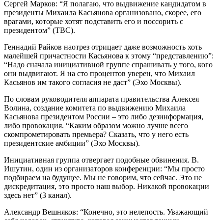
Сергей Марков: “Я полагаю, что выдвижение кандидатом в
президенты Михаила Касьянова организовано, скорее, его
врагами, которые хотят подставить его и поссорить с
президентом” (ТВС).
Геннадий Райков наотрез отрицает даже возможность хоть
малейшей причастности Касьянова к этому “представлению”:
“Надо сначала инициативной группе спрашивать у того, кого
они выдвигают. Я на сто процентов уверен, что Михаил
Касьянов им такого согласия не даст” (Эхо Москвы).
По словам руководителя аппарата правительства Алексея
Волина, создание комитета по выдвижению Михаила
Касьянова президентом России – это либо дезинформация,
либо провокация. “Каким образом можно лучше всего
скомпрометировать премьера? Сказать, что у него есть
президентские амбиции” (Эхо Москвы).
Инициативная группа отвергает подобные обвинения. В.
Ишутин, один из организаторов конференции: “Мы просто
подбираем на будущее. Мы не говорим, что сейчас. Это не
дискредитация, это просто наш выбор. Никакой провокации
здесь нет” (3 канал).
Александр Вешняков: “Конечно, это нелепость. Уважающий