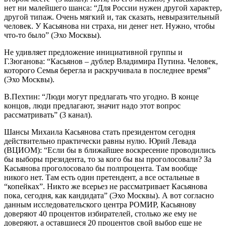
нет ни малейшего шанса: “Для России нужен другой характер,
другой типаж. Очень мягкий и, так сказать, невыразительный
человек. У Касьянова ни страха, ни денег нет. Нужно, чтобы
что-то было” (Эхо Москвы).
Не удивляет предложение инициативной группы и
Г.Зюганова: “Касьянов – дублер Владимира Путина. Человек,
которого Семья берегла и раскручивала в последнее время”
(Эхо Москвы).
В.Пехтин: “Люди могут предлагать что угодно. В конце
концов, люди предлагают, значит надо этот вопрос
рассматривать” (3 канал).
Шансы Михаила Касьянова стать президентом сегодня
действительно практически равны нулю. Юрий Левада
(ВЦИОМ): “Если бы в ближайшее воскресение проводились
бы выборы президента, то за кого бы вы проголосовали? За
Касьянова проголосовало бы полпроцента. Там вообще
никого нет. Там есть один претендент, а все остальные в
“копейках”. Никто же всерьез не рассматривает Касьянова
пока, сегодня, как кандидата” (Эхо Москвы). А вот согласно
данным исследовательского центра РОМИР, Касьянову
доверяют 40 процентов избирателей, столько же ему не
доверяют, а оставшиеся 20 процентов свой выбор еще не