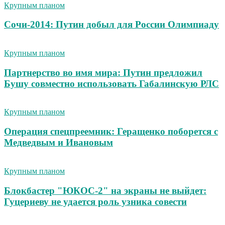
Крупным планом
Сочи-2014: Путин добыл для России Олимпиаду
Крупным планом
Партнерство во имя мира: Путин предложил
Бушу совместно использовать Габалинскую РЛС
Крупным планом
Операция спецпреемник: Геращенко поборется с
Медведвым и Ивановым
Крупным планом
Блокбастер "ЮКОС-2" на экраны не выйдет:
Гуцериеву не удается роль узника совести