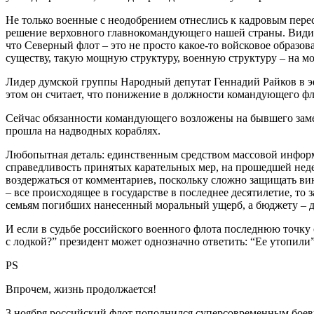
Не только военные с неодобрением отнеслись к кадровым пере
решение верховного главнокомандующего нашей страны. Видимо,
что Северный флот – это не просто какое-то войсковое образо
существу, такую мощную структуру, военную структуру – на мой
Лидер думской группы Народный депутат Геннадий Райков в эфи
этом он считает, что понижение в должности командующего фл
Сейчас обязанности командующего возложены на бывшего заме
прошла на надводных кораблях.
Любопытная деталь: единственным средством массовой инфор
справедливость принятых карательных мер, на прошедшей нед
воздержаться от комментариев, поскольку сложно защищать вин
– все происходящее в государстве в последнее десятилетие, то
семьям погибших нанесенный моральный ущерб, а бюджету – 
И если в судьбе российского военного флота последнюю точку с
с лодкой?” президент может однозначно ответить: “Ее утопили”
PS
Впрочем, жизнь продолжается!
3 ноября российский флот пополнился суперсовременным бое