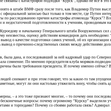
е связаны с катастрофой подлодки “Курск”, однако не все в это в
инято в штабе ВМФ сразу после того, как Владимир Путин высл
 с официальной записью был только в том месте, где Путин интер
ты по расследованию причин катастрофы атомохода “Курск”? Вл
ли и недостаточной подготовленности к учениям, проводимым на 
уроедову и начальнику Генерального штаба Вооруженных сил А
ему неизвестна, оценку действиям командиров дать необходимо
вывод о качестве подготовки самих учений, об их организации 
лать вывод о причинно-следственных связях между действиями 
в, была дана, и последовавший за ней кадровый удар по Северн
ала сомнение. По мнению председателя клуба моряков-подводник
горичны были требования президента. И почему именно сейчас? В
юдей снимают и при этом говорят, что за какие-то там упущения
езаметные, могут ли они настолько утяжелить вину, чтобы снять 
ерны, – а это тоже признают многие, – то почему они последова
а бесконечные вопросы: почему огромному “Курску” выделили уч
ами и торпедами? Почему со сбоями работала связь? Адмирал По