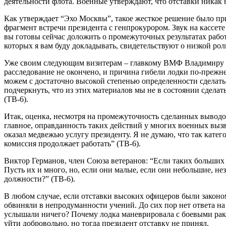
деятельности флота. Военные утверждают, что отставки никак н
Как утверждает “Эхо Москвы”, такое жесткое решение было пр
фрагмент встречи президента с генпрокурором. Звук на кассете
вы готовы сейчас доложить о промежуточных результатах рабо
которых я вам буду докладывать, свидетельствуют о низкой ро
Уже своим следующим визитерам – главкому ВМФ Владимиру К
расследование не окончено, и причина гибели лодки по-прежн
можем с достаточно высокой степенью определенности сделать 
подчеркнуть, что из этих материалов мы не в состоянии сде
(ТВ-6).
Итак, оценка, несмотря на промежуточность сделанных выводо
главное, оправданность таких действий у многих военных вызв
оказал медвежью услугу президенту. Я не думаю, что так кате
комиссия продолжает работать” (ТВ-6).
Виктор Германов, член Союза ветеранов: “Если таких больших л
Пусть их и много, но, если они малые, если они небольшие, н
должности?” (ТВ-6).
В любом случае, если отставки высоких офицеров были законом
обвиняли в непродуманности учений. До сих пор нет ответа н
услышали ничего? Почему лодка маневрировала с боевыми ракет
уйти добровольно, но тогда президент отставку не принял.