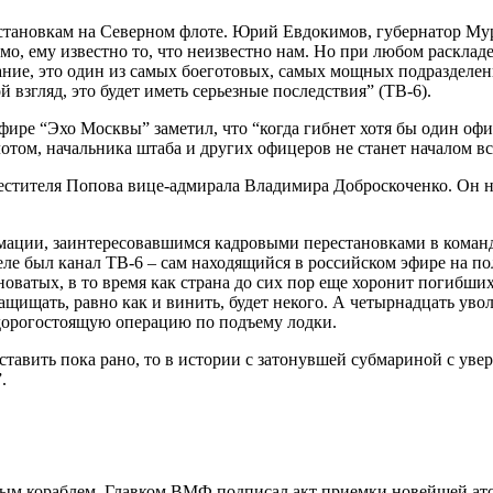
становкам на Северном флоте. Юрий Евдокимов, губернатор Мур
 ему известно то, что неизвестно нам. Но при любом раскладе, 
вание, это один из самых боеготовых, самых мощных подразделен
 взгляд, это будет иметь серьезные последствия” (ТВ-6).
ре “Эхо Москвы” заметил, что “когда гибнет хотя бы один офиц
отом, начальника штаба и других офицеров не станет началом в
стителя Попова вице-адмирала Владимира Доброскоченко. Он ни
мации, заинтересовавшимся кадровыми перестановками в кома
еле был канал ТВ-6 – сам находящийся в российском эфире на 
оватых, в то время как страна до сих пор еще хоронит погибших
 защищать, равно как и винить, будет некого. А четырнадцать ув
дорогостоящую операцию по подъему лодки.
тавить пока рано, то в истории с затонувшей субмариной с увер
.
вым кораблем. Главком ВМФ подписал акт приемки новейшей ат