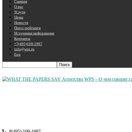
Главная
О нас
Услуги
Цены
Новости
Пресс-рейтинги
Источники информации
Контакты
+7(495)109-1997
info@wps.ru
Eng
Агентство WPS – О чем говорят г
8(495) 109-1997