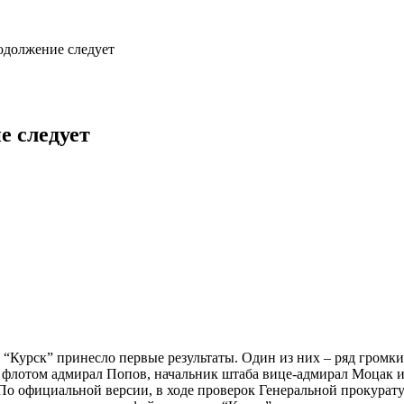
одолжение следует
е следует
а “Курск” принесло первые результаты. Один из них – ряд гром
флотом адмирал Попов, начальник штаба вице-адмирал Моцак и 
о официальной версии, в ходе проверок Генеральной прокурат