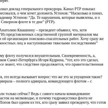
ерят.
ушал доклад генерального прокурора. Канал РТР показал
есовался, о чем хочет доложить Устинов: “Насколько я понял,
адимир Устинов: “Да. Те нарушения, которые выявлены, и о
Северном флоте в те дни” (РТР).
натолию Квашнину – президент объявил, что, хотя
: “Из представленных следственной группой материалов мы
и об организации поисково-спасательных работ. Хочу сразу же
должностных лиц и наступившими тяжелыми последствиями”
ому флоту получился внушительным. Своевременность, а,
ов Санкт-Петербурга Игоря Кудрина, “тот, кто это сделал,
се знают, что следствие продолжается, что правительственная
, это всегда вызывает вопрос: что же это за упущения такие?
адмирала – полного адмирала, командующего флотом – с
ли только сейчас? Ведь с самого начала командование
асток на мелководье, и почему гидроакустики флота не
пов был одним из тех, кто сразу заявил президенту, что готов