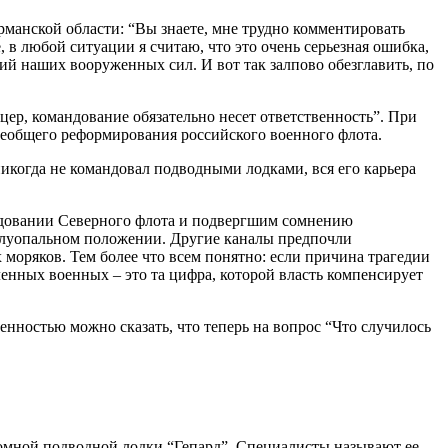
манской области: “Вы знаете, мне трудно комментировать
в любой ситуации я считаю, что это очень серьезная ошибка,
ий наших вооруженных сил. И вот так залпово обезглавить, по
ер, командование обязательно несет ответственность”. При
сеобщего реформирования российского военного флота.
когда не командовал подводными лодками, вся его карьера
ндовании Северного флота и подвергшим сомнению
полуопальном положении. Другие каналы предпочли
 моряков. Тем более что всем понятно: если причина трагедии
оленных военных – это та цифра, которой власть компенсирует
енностью можно сказать, что теперь на вопрос “Что случилось
омной подводной лодки “Гепард”. Специалисты называют ее