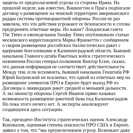
защиты от предполагаемой угрозы со стороны Ирана. На
прошлой неделе, как известно, Вашингтон и Прага подписали
договор о размещении на чешской территории американского
радара системы противоракетной обороны. Россия не раз
заявляла, что эти действия угрожают ее безопасности и готова
предпринять ответные меры. Но какие? Лондонская газета
The Times и еженедельник Sunday Times опубликовали статью
московского корреспондента Марка Франкетти с сообщением
о скором размещении российских баллистических ракет с
ядерными боеголовками в Калининградской области. Бывший
начальник Главного штаба Ракетных войск стратегического
назначения России генерал-полковник Виктор Есин, сказал,
что данная информация не соответствует действительности.
Между тем, если вспомнить, бывший начальник Генштаба РФ
Юрий Балуевский не исключал, что одной из ответных мер на
размещение элементов ПРО в Европе будет выход РФ из
Договора о ликвидации ракет средней и меньшей дальности.
А экс-министр обороны Сергей Иванов прямо называл
возможность размещение ракетной базы под Калининградом.
Но пока этого ничего нет. А эксперты анализируют
создавшуюся здесь ситуацию.
Так, президент Института стратегических оценок Александр
Коновалов, оценивая степень опасности ПРО США в Европе,
заявил о том, что “мы преувеличиваем угрозу. Возникает даже