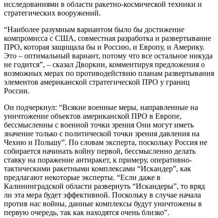
исследованиями в области ракетно-космической техники и
стратегических вооружений.
“Наиболее разумным вариантом было бы достижение
компромисса с США, совместная разработка и развертывание
ПРО, которая защищала бы и Россию, и Европу, и Америку.
Это – оптимальный вариант, потому что все остальное никуда
не годится”, – сказал Дворкин, комментируя предложения о
возможных мерах по противодействию планам развертывания
элементов американской стратегической ПРО у границ
России.
Он подчеркнул: “Всякие военные меры, направленные на
уничтожение объектов американской ПРО в Европе,
бессмысленны с военной точки зрения Они могут иметь
значение только с политической точки зрения давления на
Чехию и Польшу”. По словам эксперта, поскольку Россия не
собирается начинать войну первой, бессмысленно делать
ставку на поражение антиракет, к примеру, оперативно-
тактическими ракетными комплексами “Искандер”, как
предлагают некоторые эксперты. “Если даже в
Калининградской области развернуть “Искандеры”, то вряд
ли эта мера будет эффективной. Поскольку в случае начала
против нас войны, данные комплексы будут уничтожены в
первую очередь, так как находятся очень близко”.