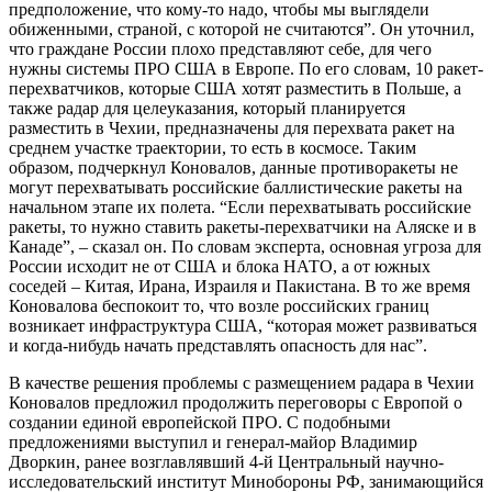
предположение, что кому-то надо, чтобы мы выглядели
обиженными, страной, с которой не считаются”. Он уточнил,
что граждане России плохо представляют себе, для чего
нужны системы ПРО США в Европе. По его словам, 10 ракет-
перехватчиков, которые США хотят разместить в Польше, а
также радар для целеуказания, который планируется
разместить в Чехии, предназначены для перехвата ракет на
среднем участке траектории, то есть в космосе. Таким
образом, подчеркнул Коновалов, данные противоракеты не
могут перехватывать российские баллистические ракеты на
начальном этапе их полета. “Если перехватывать российские
ракеты, то нужно ставить ракеты-перехватчики на Аляске и в
Канаде”, – сказал он. По словам эксперта, основная угроза для
России исходит не от США и блока НАТО, а от южных
соседей – Китая, Ирана, Израиля и Пакистана. В то же время
Коновалова беспокоит то, что возле российских границ
возникает инфраструктура США, “которая может развиваться
и когда-нибудь начать представлять опасность для нас”.
В качестве решения проблемы с размещением радара в Чехии
Коновалов предложил продолжить переговоры с Европой о
создании единой европейской ПРО. С подобными
предложениями выступил и генерал-майор Владимир
Дворкин, ранее возглавлявший 4-й Центральный научно-
исследовательский институт Минобороны РФ, занимающийся