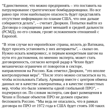
“Единственное, что можно предпринять – это поставить на
патрулирование стратегические бомбардировщики. Но все
равно при этом наибольшую опасность будет представлять
отсутствие информации по планам США, что они дальше
собираются делать”, – считает Дворкин. Попытки выйти из
Договора о сокращении ракет меньшей и средней дальности
(РСМД), по его словам, грозят осложнением отношений с
Европой.
“В этом случае все европейские страны, вплоть до Ватикана,
будут просить установить у них антиракеты”, – сказал он.
Нужно искать компромисс, и первым конкретным шагом на
пути его достижения, по мнению эксперта, может стать
договоренность, согласно которой радар в Чехии будет
механически ограничен от поворотов в секторе,
направленном на Россию. Как отметил Дворкин, “это вполне
контролируемая мера”. “После этого можно согласиться на то,
чтобы использовать Габалу, Армавир вместе с центром обмена
данных не в качестве альтернативы, а в качестве совместных
мер, чтобы это были элементы одной глобальной ПРО”, –
подчеркнул он. По словам эксперта, сам факт размещения в
Чехии и Польше объектов ПРО не должен серьезно
беспокоить Россию. “Мы ведь не опасались, что в рамках
договора по ПРО от 1972 года в США будет стоять 100 таких