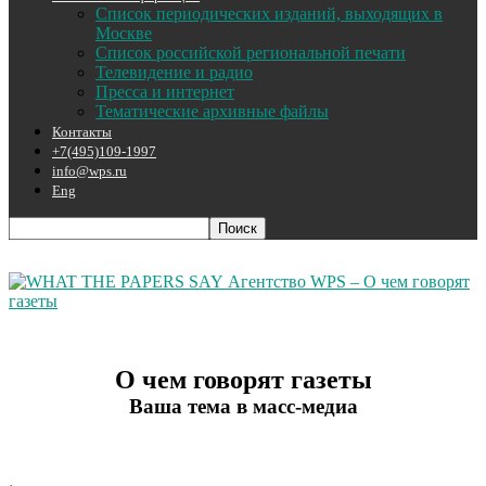
Список периодических изданий, выходящих в
Москве
Список российской региональной печати
Телевидение и радио
Пресса и интернет
Тематические архивные файлы
Контакты
+7(495)109-1997
info@wps.ru
Eng
Агентство WPS – О чем говорят
газеты
О чем говорят газеты
Ваша тема в масс-медиа