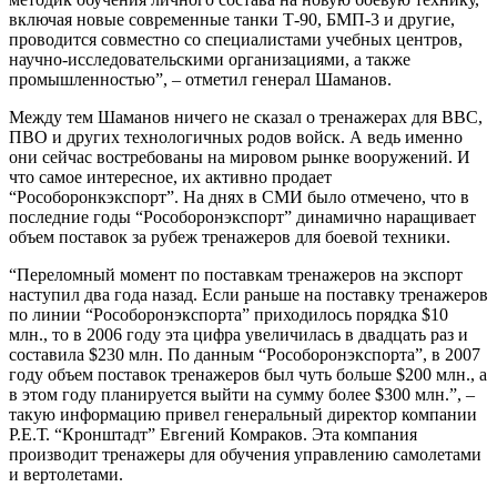
включая новые современные танки Т-90, БМП-3 и другие,
проводится совместно со специалистами учебных центров,
научно-исследовательскими организациями, а также
промышленностью”, – отметил генерал Шаманов.
Между тем Шаманов ничего не сказал о тренажерах для ВВС,
ПВО и других технологичных родов войск. А ведь именно
они сейчас востребованы на мировом рынке вооружений. И
что самое интересное, их активно продает
“Рособоронкэкспорт”. На днях в СМИ было отмечено, что в
последние годы “Рособоронэкспорт” динамично наращивает
объем поставок за рубеж тренажеров для боевой техники.
“Переломный момент по поставкам тренажеров на экспорт
наступил два года назад. Если раньше на поставку тренажеров
по линии “Рособоронэкспорта” приходилось порядка $10
млн., то в 2006 году эта цифра увеличилась в двадцать раз и
составила $230 млн. По данным “Рособоронэкспорта”, в 2007
году объем поставок тренажеров был чуть больше $200 млн., а
в этом году планируется выйти на сумму более $300 млн.”, –
такую информацию привел генеральный директор компании
Р.Е.Т. “Кронштадт” Евгений Комраков. Эта компания
производит тренажеры для обучения управлению самолетами
и вертолетами.