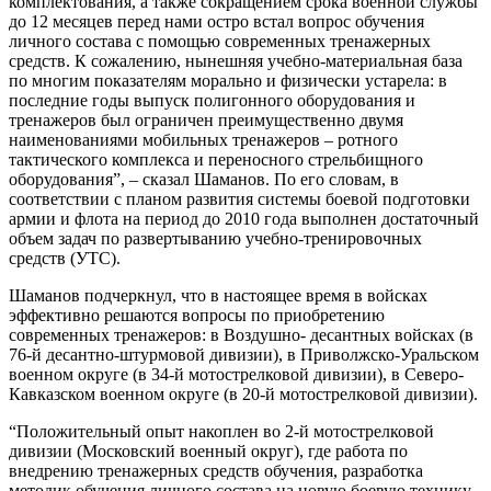
комплектования, а также сокращением срока военной службы
до 12 месяцев перед нами остро встал вопрос обучения
личного состава с помощью современных тренажерных
средств. К сожалению, нынешняя учебно-материальная база
по многим показателям морально и физически устарела: в
последние годы выпуск полигонного оборудования и
тренажеров был ограничен преимущественно двумя
наименованиями мобильных тренажеров – ротного
тактического комплекса и переносного стрельбищного
оборудования”, – сказал Шаманов. По его словам, в
соответствии с планом развития системы боевой подготовки
армии и флота на период до 2010 года выполнен достаточный
объем задач по развертыванию учебно-тренировочных
средств (УТС).
Шаманов подчеркнул, что в настоящее время в войсках
эффективно решаются вопросы по приобретению
современных тренажеров: в Воздушно- десантных войсках (в
76-й десантно-штурмовой дивизии), в Приволжско-Уральском
военном округе (в 34-й мотострелковой дивизии), в Северо-
Кавказском военном округе (в 20-й мотострелковой дивизии).
“Положительный опыт накоплен во 2-й мотострелковой
дивизии (Московский военный округ), где работа по
внедрению тренажерных средств обучения, разработка
методик обучения личного состава на новую боевую технику,