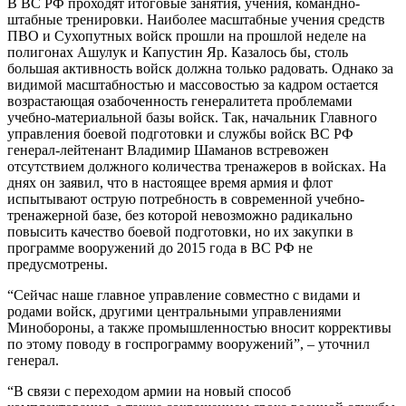
В ВС РФ проходят итоговые занятия, учения, командно-
штабные тренировки. Наиболее масштабные учения средств
ПВО и Сухопутных войск прошли на прошлой неделе на
полигонах Ашулук и Капустин Яр. Казалось бы, столь
большая активность войск должна только радовать. Однако за
видимой масштабностью и массовостью за кадром остается
возрастающая озабоченность генералитета проблемами
учебно-материальной базы войск. Так, начальник Главного
управления боевой подготовки и службы войск ВС РФ
генерал-лейтенант Владимир Шаманов встревожен
отсутствием должного количества тренажеров в войсках. На
днях он заявил, что в настоящее время армия и флот
испытывают острую потребность в современной учебно-
тренажерной базе, без которой невозможно радикально
повысить качество боевой подготовки, но их закупки в
программе вооружений до 2015 года в ВС РФ не
предусмотрены.
“Сейчас наше главное управление совместно с видами и
родами войск, другими центральными управлениями
Минобороны, а также промышленностью вносит коррективы
по этому поводу в госпрограмму вооружений”, – уточнил
генерал.
“В связи с переходом армии на новый способ