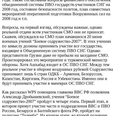
объединенной системы ПВО государств-участников СНГ на
2008 год, состояние безопасности полетов, план совместных
мероприятий оперативной подготовки Вооруженных сил на
2008 год и т.п.
Вопросы, на первый взгляд, обсуждены важные, однако
реальной отдачи всем участникам СМО они не приносят.
Скажем, обсуждался на СМО план начавшихся 20 июня
военных учений “Боевое содружество-2007”. В этих учениях
по замыслу должны принимать участие все государства,
входящие в Объединенную систему ПВО СНГ. Однако
представители Грузии даже не прибыли на заседание СМО.
Проигнорировал это мероприятие и туркменский министр
обороны. Хотя Ашхабад входит в ОС ПВО СНГ. Между тем
реальное участие в обороне воздушных рубежей Содружества
принимают лишь 6 стран ОДКБ – Армения, Белоруссия,
Казахстан, Киргизия, Россия и Узбекистана. Именно они и
будут принимать участие в маневрах ОС ПВО СНГ.
Как рассказал WPS помощник главкома ВВС РФ полковник
Александр Дробышевский, учения “Боевое
содружество-2007” пройдут в четыре этапа. Первый этап, в
котором примут участие части и подразделения ВВС и ПВО
России, Беларуси и Балтийского флота РФ, пройдет на
полигоне “Телемба”. На втором этапе, во второй половине