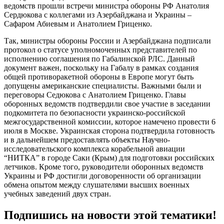
ведомств прошли встречи министра обороны РФ Анатолия
Сердюкова с коллегами из Азербайджана и Украины –
Сафаром Абиевым и Анатолием Гриценко.
Так, министры обороны России и Азербайджана подписали
протокол о статусе уполномоченных представителей по
исполнению соглашения по Габалинской РЛС. Данный
документ важен, поскольку на Габалу в рамках создания
общей противоракетной обороны в Европе могут быть
допущены американские специалисты. Важными были и
переговоры Седюкова с Анатолием Гриценко. Главы
оборонных ведомств подтвердили свое участие в заседании
подкомитета по безопасности украинско-российской
межгосударственной комиссии, которое намечено провести 6
июля в Москве. Украинская сторона подтвердила готовность
и в дальнейшем предоставлять объекты Научно-
исследовательского комплекса корабельной авиации
“НИТКА” в городе Саки (Крым) для подготовки российских
летчиков. Кроме того, руководители оборонных ведомств
Украины и РФ достигли договоренности об организации
обмена опытом между слушателями высших военных
учебных заведений двух стран.
Подпишись на новости этой тематики!