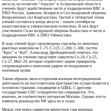
августа, на полигоне “Ашулук” в Астраханской области в
учениях будут задействованы части и подразделения ВВС и
ПВО России, Армении, Беларуси и Сил воздушной обороны
Вооруженных сил Кыргызстана. Третий и четвертый этапы
учений состоятся в конце августа – начале сентября на
казахстанском и узбекистанском полигонах. В них будут
участвовать Силы воздушной обороны Казахстана и части и
подразделения ВВС и ПВО Узбекистана.
В ходе учений будут произведены стрельбы из зенитных
ракетных комплексов С-75, С-125, С-200, С-300, систем
“Круг” и “Куб”. Александр Дробышевский отметил, что
авиацию на учениях представят самолеты Су-24, Су-25,
Су-27, МиГ-29, которые отработают задачи прикрытия,
сопровождения и нанесения ударов по воздушным и
наземным целям.
Таким образом, многосторонняя военная интеграционная
деятельность на постсоветском пространстве осуществляется в
основном странами, входящими в ОДКБ. С другими
государствами СНГ сотрудничество сокращается. Это,
конечно, не соответствует интересам Москвы. Однако что-то
изменить руководство РФ здесь не в силах.
Между тем перед саммитом министров глав военных