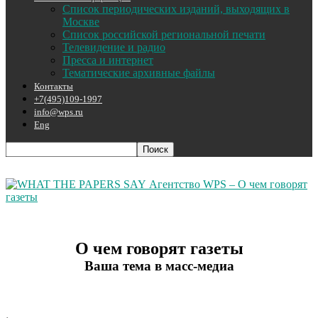
Список периодических изданий, выходящих в
Москве
Список российской региональной печати
Телевидение и радио
Пресса и интернет
Тематические архивные файлы
Контакты
+7(495)109-1997
info@wps.ru
Eng
Агентство WPS – О чем говорят
газеты
О чем говорят газеты
Ваша тема в масс-медиа