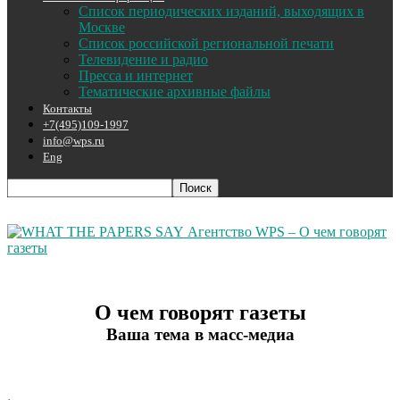
Список периодических изданий, выходящих в
Москве
Список российской региональной печати
Телевидение и радио
Пресса и интернет
Тематические архивные файлы
Контакты
+7(495)109-1997
info@wps.ru
Eng
Агентство WPS – О чем говорят
газеты
О чем говорят газеты
Ваша тема в масс-медиа