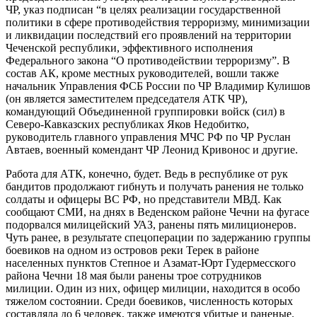
ЧР, указ подписан “в целях реализации государственной
политики в сфере противодействия терроризму, минимизации
и ликвидации последствий его проявлений на территории
Чеченской республики, эффективного исполнения
Федерального закона “О противодействии терроризму”. В
состав АК, кроме местных руководителей, вошли также
начальник Управления ФСБ России по ЧР Владимир Кулишов
(он является заместителем председателя АТК ЧР),
командующий Объединенной группировки войск (сил) в
Северо-Кавказских республиках Яков Недобитко,
руководитель главного управления МЧС РФ по ЧР Руслан
Автаев, военный комендант ЧР Леонид Кривонос и другие.
Работа для АТК, конечно, будет. Ведь в республике от рук
бандитов продолжают гибнуть и получать ранения не только
солдаты и офицеры ВС РФ, но представители МВД. Как
сообщают СМИ, на днях в Веденском районе Чечни на фугасе
подорвался милицейский УАЗ, ранены пять милиционеров.
Чуть ранее, в результате спецоперации по задержанию группы
боевиков на одном из островов реки Терек в районе
населенных пунктов Степное и Азамат-Юрт Гудермесского
района Чечни 18 мая были ранены трое сотрудников
милиции. Один из них, офицер милиции, находится в особо
тяжелом состоянии. Среди боевиков, численность которых
составляла до 6 человек, также имеются убитые и раненые.