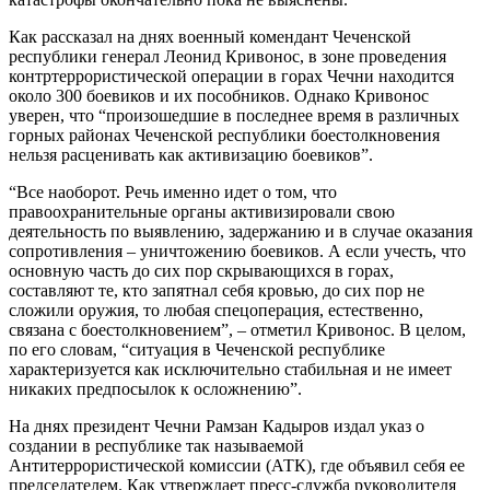
Как рассказал на днях военный комендант Чеченской
республики генерал Леонид Кривонос, в зоне проведения
контртеррористической операции в горах Чечни находится
около 300 боевиков и их пособников. Однако Кривонос
уверен, что “произошедшие в последнее время в различных
горных районах Чеченской республики боестолкновения
нельзя расценивать как активизацию боевиков”.
“Все наоборот. Речь именно идет о том, что
правоохранительные органы активизировали свою
деятельность по выявлению, задержанию и в случае оказания
сопротивления – уничтожению боевиков. А если учесть, что
основную часть до сих пор скрывающихся в горах,
составляют те, кто запятнал себя кровью, до сих пор не
сложили оружия, то любая спецоперация, естественно,
связана с боестолкновением”, – отметил Кривонос. В целом,
по его словам, “ситуация в Чеченской республике
характеризуется как исключительно стабильная и не имеет
никаких предпосылок к осложнению”.
На днях президент Чечни Рамзан Кадыров издал указ о
создании в республике так называемой
Антитеррористической комиссии (АТК), где объявил себя ее
председателем. Как утверждает пресс-служба руководителя