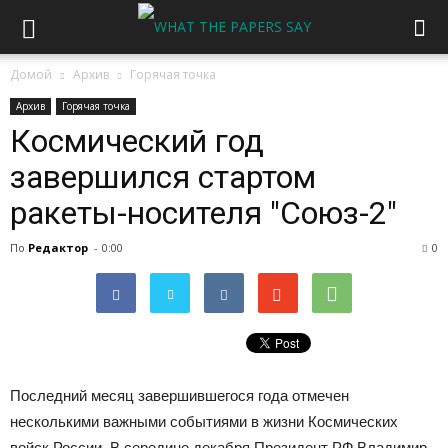
Домой
Архив
Горячая точка
Архив
Горячая точка
Космический год
завершился стартом
ракеты-носителя "Союз-2"
По
Редактор
-
0:00
0
Последний месяц завершившегося года отмечен
несколькими важными событиями в жизни Космических
войск России. В середине декабря Президент РФ Владимир