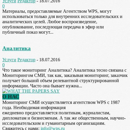
Услуги
Редактор
-
18.07.2016
0
Материалы, предоставляемые Агентством WPS, могут
использоваться только для внутренних исследовательских и
аналитических целей. Любое воспроизведение,
опубликование, последующая передача в эфир или
публичный показ могут...
Аналитика
Услуги
Редактор
-
18.07.2016
0
Что такое мониторинг Аналитика? Аналитика тесно связана с
Мониторингом СМИ, так как, заказывая мониторинг, заказчик
получает большой объем релевантной структурированной
информации. Часто она бывает нужна...
О НАС
Мониторинг СМИ осуществляется агентством WPS с 1987
года. Необходимая информация
ежедневно предоставляется политикам, журналистам,
дипломатам и бизнесменам. А так же общественным, научно-
исследовательским и гуманитарным организациям.
Свяжитесь с нами:
info@wps.ru