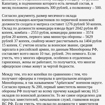
Капитану, в подчинении которого есть личный состав, в
месяц положено доплачивать 300 рублей, а полковнику – 500.
Согласно документу, размер месячного оклада
военнослужащих-контрактников по первичной воинской
должности солдата и матроса составит 1276 рублей 50 копеек.
Оклад по должности командира взвода будет 2042 рубля 40
копеек, комбата – 2553 рубля, командира дивизии – 3574
рубля 20 копеек, первого зама министра обороны – 5629
рублей 37 копеек, снайпер может рассчитывать на 1404 рубля
15 копеек. С учетом оплаты за воинское звание, средняя
зарплата в российской армии, по данным Минобороны РФ,
составляет всего около 10 тыс. рублей. Это немного. Если
учесть, что у многих офицеров, особенно в отдаленных
гарнизонах, жены не работают, то получается, что многие
офицерские семьи живут за чертой бедности.
Между тем, это все копейки по сравнению с тем, что
получают офицеры и генералы в центральном аппарате
Минобороны, в так называемом “Арбатском” военном округе.
Согласно приказу № 200, первый заместитель министра
обороны РФ получает ко всему прочему каждый месяц 10,5
окладов по воинской должности. То же самое определено для
простых заместителей, начальников служб, главкомов видов
ВС РФ. Если учесть, что оклад по должности у заместителя