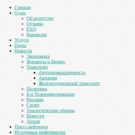
Главная
О нас
Об агентстве
Отзывы
FAQ
Вакансии
Услуги
Цены
Новости
Экономика
Финансы и Бизнес
Транспорт
Автопромышленность
Авиация
Железнодорожный транспорт
Политика
It и Телекоммуникации
Реклама
Спорт
Аналитические обзоры
Новости
Архив
Пресс-рейтинги
Источники информации