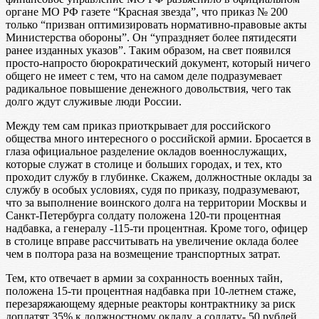
органе МО РФ газете “Красная звезда”, что приказ № 200
только “призван оптимизировать нормативно-правовые акты
Министерства обороны”. Он “упраздняет более пятидесяти
ранее изданных указов”. Таким образом, на свет появился
просто-напросто бюрократический документ, который ничего
общего не имеет с тем, что на самом деле подразумевает
радикальное повышение денежного довольствия, чего так
долго ждут служивые люди России.
Между тем сам приказ приоткрывает для российского
общества много интересного о российской армии. Бросается в
глаза официальное разделение окладов военнослужащих,
которые служат в столице и больших городах, и тех, кто
проходит службу в глубинке. Скажем, должностные оклады за
службу в особых условиях, судя по приказу, подразумевают,
что за выполнение воинского долга на территории Москвы и
Санкт-Петербурга солдату положена 120-ти процентная
надбавка, а генералу -115-ти процентная. Кроме того, офицер
в столице вправе рассчитывать на увеличение оклада более
чем в полтора раза на возмещение транспортных затрат.
Тем, кто отвечает в армии за сохранность военных тайн,
положена 15-ти процентная надбавка при 10-летнем стаже,
перезаряжающему ядерные реакторы контрактнику за риск
доплатят 35% к должностному окладу, а солдату- 50 рублей.