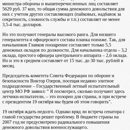
министра обороны и вышеперечисленных лиц составляет
5629 руб. 37 коп, то общая сумма денежного довольствия для
них с учетом других составляющих (пайковых, надбавок за
секретность, сложность службы и т.п.) составляет не менее
3,5-4 тыс. долларов.
Но это получают генералы высокого ранга. Для низшего
генералитета и офицерского состава планка пониже. Так, для
начальников Главков поощрение составляет только 5,5
денежных окладов по должности. Для начальника отдела – 3,2
оклада, простого офицера центрального аппарата – 2,6 оклада.
Но и это в среднем составляет от 15 тыс. до 30 тыс. рублей в
месяц.
Председатель комитета Совета Федерации по обороне и
безопасности Виктор Озеров, посещая недавно элитное
подразделение – Государственный летный испытательный
центр МО РФ заявил: ” Я посмотрел, сколько получают здесь
летчики-испытатели, – это позорно для страны, и при встрече
с президентом 19 октября мы будем об этом говорить”.
19 октября ждать недолго. Однако вряд ли встреча сенатора с
главой государства решит проблему. В бюджете страны на
2007 год не предусмотрено радикального повышения
денежного довольствия военнослужащего.