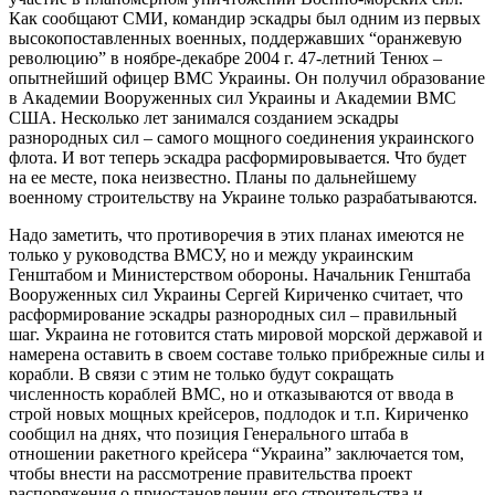
Как сообщают СМИ, командир эскадры был одним из первых
высокопоставленных военных, поддержавших “оранжевую
революцию” в ноябре-декабре 2004 г. 47-летний Тенюх –
опытнейший офицер ВМС Украины. Он получил образование
в Академии Вооруженных сил Украины и Академии ВМС
США. Несколько лет занимался созданием эскадры
разнородных сил – самого мощного соединения украинского
флота. И вот теперь эскадра расформировывается. Что будет
на ее месте, пока неизвестно. Планы по дальнейшему
военному строительству на Украине только разрабатываются.
Надо заметить, что противоречия в этих планах имеются не
только у руководства ВМСУ, но и между украинским
Генштабом и Министерством обороны. Начальник Генштаба
Вооруженных сил Украины Сергей Кириченко считает, что
расформирование эскадры разнородных сил – правильный
шаг. Украина не готовится стать мировой морской державой и
намерена оставить в своем составе только прибрежные силы и
корабли. В связи с этим не только будут сокращать
численность кораблей ВМС, но и отказываются от ввода в
строй новых мощных крейсеров, подлодок и т.п. Кириченко
сообщил на днях, что позиция Генерального штаба в
отношении ракетного крейсера “Украина” заключается том,
чтобы внести на рассмотрение правительства проект
распоряжения о приостановлении его строительства и