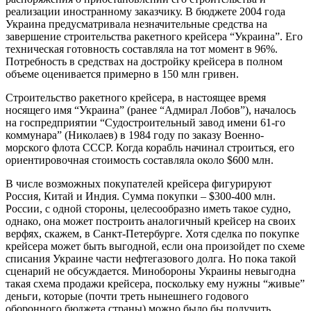
реализации иностранному заказчику. В бюджете 2004 года
Украина предусматривала незначительные средства на
завершение строительства ракетного крейсера “Украина”. Его
техническая готовность составляла на тот момент в 96%.
Потребность в средствах на достройку крейсера в полном
объеме оценивается примерно в 150 млн гривен.
Строительство ракетного крейсера, в настоящее время
носящего имя “Украина” (ранее “Адмирал Лобов”), началось
на госпредприятии “Судостроительный завод имени 61-го
коммунара” (Николаев) в 1984 году по заказу Военно-
морского флота СССР. Когда корабль начинал строиться, его
ориентировочная стоимость составляла около $600 млн.
В числе возможных покупателей крейсера фигурируют
Россия, Китай и Индия. Сумма покупки – $300-400 млн.
России, с одной стороны, целесообразно иметь такое судно,
однако, она может построить аналогичный крейсер на своих
верфях, скажем, в Санкт-Петербурге. Хотя сделка по покупке
крейсера может быть выгодной, если она произойдет по схеме
списания Украине части нефтегазового долга. Но пока такой
сценарий не обсуждается. Минобороны Украины невыгодна
такая схема продажи крейсера, поскольку ему нужны “живые”
деньги, которые (почти треть нынешнего годового
оборонного бюджета страны) можно было бы получить