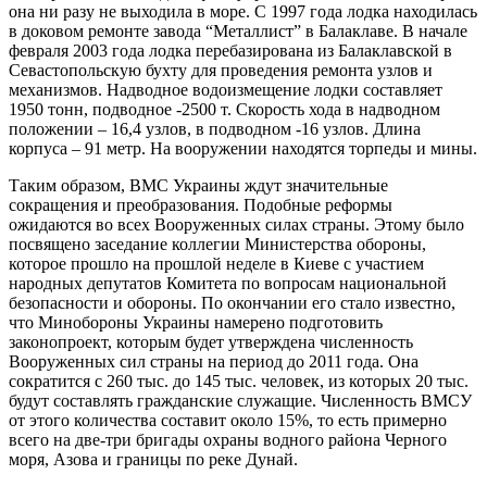
она ни разу не выходила в море. С 1997 года лодка находилась
в доковом ремонте завода “Металлист” в Балаклаве. В начале
февраля 2003 года лодка перебазирована из Балаклавской в
Севастопольскую бухту для проведения ремонта узлов и
механизмов. Надводное водоизмещение лодки составляет
1950 тонн, подводное -2500 т. Скорость хода в надводном
положении – 16,4 узлов, в подводном -16 узлов. Длина
корпуса – 91 метр. На вооружении находятся торпеды и мины.
Таким образом, ВМС Украины ждут значительные
сокращения и преобразования. Подобные реформы
ожидаются во всех Вооруженных силах страны. Этому было
посвящено заседание коллегии Министерства обороны,
которое прошло на прошлой неделе в Киеве с участием
народных депутатов Комитета по вопросам национальной
безопасности и обороны. По окончании его стало известно,
что Минобороны Украины намерено подготовить
законопроект, которым будет утверждена численность
Вооруженных сил страны на период до 2011 года. Она
сократится с 260 тыс. до 145 тыс. человек, из которых 20 тыс.
будут составлять гражданские служащие. Численность ВМСУ
от этого количества составит около 15%, то есть примерно
всего на две-три бригады охраны водного района Черного
моря, Азова и границы по реке Дунай.