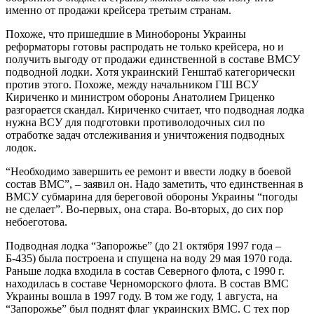
именно от продажи крейсера третьим странам.
Похоже, что пришедшие в Минобороны Украины
реформаторы готовы распродать не только крейсера, но и
получить выгоду от продажи единственной в составе ВМСУ
подводной лодки. Хотя украинский Генштаб категорически
против этого. Похоже, между начальником ГШ ВСУ
Кириченко и министром обороны Анатолием Гриценко
разгорается скандал. Кириченко считает, что подводная лодка
нужна ВСУ для подготовки противолодочных сил по
отработке задач отслеживания и уничтожения подводных
лодок.
“Необходимо завершить ее ремонт и ввести лодку в боевой
состав ВМС”, – заявил он. Надо заметить, что единственная в
ВМСУ субмарина для береговой обороны Украины “погоды
не сделает”. Во-первых, она стара. Во-вторых, до сих пор
небоеготова.
Подводная лодка “Запорожье” (до 21 октября 1997 года –
Б-435) была построена и спущена на воду 29 мая 1970 года.
Раньше лодка входила в состав Северного флота, с 1990 г.
находилась в составе Черноморского флота. В состав ВМС
Украины вошла в 1997 году. В том же году, 1 августа, на
“Запорожье” был поднят флаг украинских ВМС. С тех пор