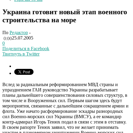
Украина готовит новый этап военного
строительства на море
По
Редактор
-
25.07.2005
0:00
0
Поделиться в Facebook
Твитнуть в Twitter
Вслед за радикальным реформированием МВД страны и
упразднением ГАИ руководство Украины разрабатывает
планы дальнейшего совершенствования силовых структур, в
том числе и Вооруженных сил. Первым шагом здесь будут
мероприятия, связанные с дальнейшим сокращением армии и
флота. Уже начато расформирование эскадры разнородных
сил Военно-морских сил Украины (ВМСУ), а ее командир
контр-адмирал Игорь Тенюх подал в связи с этим в отставку.
В своем рапорте Тенюх заявил, что не желает принимать
участие в планомерном уничтожении Военно-морских сил.