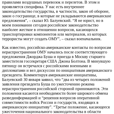
правилами воздушных перевозок и перелетов. В этом и
проявляется специфика. У нас есть внутреннее
законодательство государства, в частности, закон об обороне,
закон о госгранице, в которые не укладываются американские
предложения”, – сказал Ю. Балуевский. “Я не юрист, но в
моем понимании сегодня российское законодательство
наиболее жесткое в отношении вопросов, касающихся
транспортировки компонентов или материалов, из которых
террористы могут создать ОМУ”, – сказал военачальник.
Как известно, российско-американские контакты по вопросам
нераспространения ОМУ начались после соответствующего
предложения Джорджа Буша и приезда в Москву старшего
заместителя госсекретаря США Джона Болтона. В минувшую
пятницу он встречался с российскими военными и
дипломатами и вел дискуссии по инициативам американского
президента. Комментируя американские инициативы,
Балуевский 30 января заявил, что “два из четырех положений
заявления президента Буша по ужесточению режима
нераспространения российской стороной принимаются. Эти
положения касаются необходимости более широкого обмена
развединформацией и “решения вопросов оперативной
совместимости войск России и государств, входящих в
американскую инициативу”. “Третье положение, касающееся
ужесточения национального законодательства в области