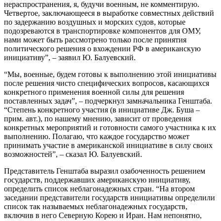
нераспространения, я, будучи военным, не комментирую.
Четвертое, заключающееся в выработке совместных действий
по задержанию воздушных и морских судов, которые
подозреваются в транспортировке компонентов для ОМУ,
нами может быть рассмотрено только после принятия
политического решения о вхождении РФ в американскую
инициативу”, – заявил Ю. Балуевский.
“Мы, военные, будем готовы к выполнению этой инициативы
после решения чисто специфических вопросов, касающихся
конкретного применения военной силы для решения
поставленных задач”, – подчеркнул замначальника Генштаба.
“Степень конкретного участия (в инициативе Дж. Буша –
прим. авт.), по нашему мнению, зависит от проведения
конкретных мероприятий и готовности самого участника к их
выполнению. Полагаю, что каждое государство может
принимать участие в американской инициативе в силу своих
возможностей”, – сказал Ю. Балуевский.
Представитель Генштаба выразил озабоченность решением
государств, поддержавших американскую инициативу,
определить список неблагонадежных стран. “На втором
заседании представители государств инициативы определили
список так называемых неблагонадежных государств,
включив в него Северную Корею и Иран. Нам непонятно,