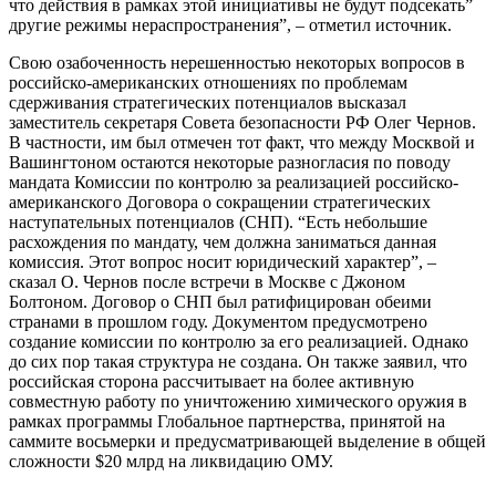
что действия в рамках этой инициативы не будут подсекать”
другие режимы нераспространения”, – отметил источник.
Свою озабоченность нерешенностью некоторых вопросов в
российско-американских отношениях по проблемам
сдерживания стратегических потенциалов высказал
заместитель секретаря Совета безопасности РФ Олег Чернов.
В частности, им был отмечен тот факт, что между Москвой и
Вашингтоном остаются некоторые разногласия по поводу
мандата Комиссии по контролю за реализацией российско-
американского Договора о сокращении стратегических
наступательных потенциалов (СНП). “Есть небольшие
расхождения по мандату, чем должна заниматься данная
комиссия. Этот вопрос носит юридический характер”, –
сказал О. Чернов после встречи в Москве с Джоном
Болтоном. Договор о СНП был ратифицирован обеими
странами в прошлом году. Документом предусмотрено
создание комиссии по контролю за его реализацией. Однако
до сих пор такая структура не создана. Он также заявил, что
российская сторона рассчитывает на более активную
совместную работу по уничтожению химического оружия в
рамках программы Глобальное партнерства, принятой на
саммите восьмерки и предусматривающей выделение в общей
сложности $20 млрд на ликвидацию ОМУ.