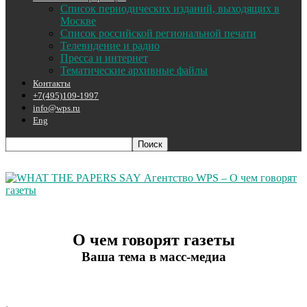
Список периодических изданий, выходящих в
Москве
Список российской региональной печати
Телевидение и радио
Пресса и интернет
Тематические архивные файлы
Контакты
+7(495)109-1997
info@wps.ru
Eng
Агентство WPS – О чем говорят
газеты
О чем говорят газеты
Ваша тема в масс-медиа