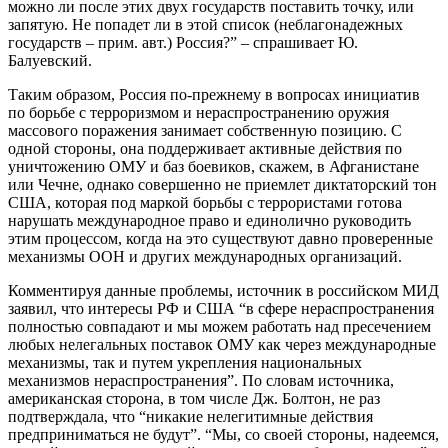
можно ли после этих двух государств поставить точку, или
запятую. Не попадет ли в этой список (неблагонадежных
государств – прим. авт.) Россия?” – спрашивает Ю.
Балуевский.
Таким образом, Россия по-прежнему в вопросах инициатив
по борьбе с терроризмом и нераспространению оружия
массового поражения занимает собственную позицию. С
одной стороны, она поддерживает активные действия по
уничтожению ОМУ и баз боевиков, скажем, в Афганистане
или Чечне, однако совершенно не приемлет диктаторский тон
США, которая под маркой борьбы с террористами готова
нарушать международное право и единолично руководить
этим процессом, когда на это существуют давно проверенные
механизмы ООН и других международных организаций.
Комментируя данные проблемы, источник в российском МИД
заявил, что интересы РФ и США “в сфере нераспространения
полностью совпадают и мы можем работать над пресечением
любых нелегальных поставок ОМУ как через международные
механизмы, так и путем укрепления национальных
механизмов нераспространения”. По словам источника,
американская сторона, в том числе Дж. Болтон, не раз
подтверждала, что “никакие нелегитимные действия
предприниматься не будут”. “Мы, со своей стороны, надеемся,