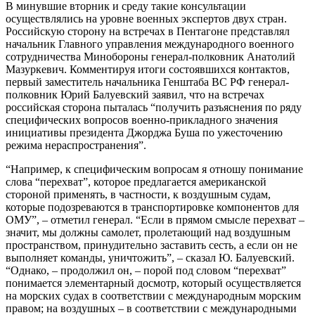
В минувшие вторник и среду такие консультации
осуществлялись на уровне военных экспертов двух стран.
Российскую сторону на встречах в Пентагоне представлял
начальник Главного управления международного военного
сотрудничества Минобороны генерал-полковник Анатолий
Мазуркевич. Комментируя итоги состоявшихся контактов,
первый заместитель начальника Генштаба ВС РФ генерал-
полковник Юрий Балуевский заявил, что на встречах
российская сторона пыталась “получить разъяснения по ряду
специфических вопросов военно-прикладного значения
инициативы президента Джорджа Буша по ужесточению
режима нераспространения”.
“Например, к специфическим вопросам я отношу понимание
слова “перехват”, которое предлагается американской
стороной применять, в частности, к воздушным судам,
которые подозреваются в транспортировке компонентов для
ОМУ”, – отметил генерал. “Если в прямом смысле перехват –
значит, мы должны самолет, пролетающий над воздушным
пространством, принудительно заставить сесть, а если он не
выполняет команды, уничтожить”, – сказал Ю. Балуевский.
“Однако, – продолжил он, – порой под словом “перехват”
понимается элементарный досмотр, который осуществляется
на морских судах в соответствии с международным морским
правом; на воздушных – в соответствии с международными