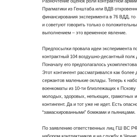
Разночтение оценок роли контрактной арми
Прагматики из Генштаба или ВДВ откровенно 
финансирования эксперимента в 76 ВДД, то 
и советуют говорить только о положительны
выполнением – это временное явление.
Предпосылки провала идеи эксперимента по
контрактный 104 воздушно-десантный полк 
Поначалу его предполагалось укомплектова
Этот контингент рассматривался как более 
сержантов маленькие оклады. Теперь к наб
военкоматы из 10-ти близлежащих к Пскову 
молодых, здоровых, непьющих, грамотных и т
контингент. Да и тот уже не идет. Есть опас
“замаскированными” бомжами и пьяницами.
По заявлению ответственных лиц ГШ ВС РФ
набором контрактников и на службу в Чечне