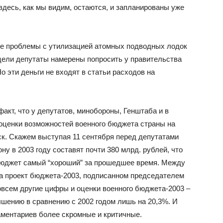
 здесь, как мы видим, остаются, и запланированы уже
ие проблемы с утилизацией атомных подводных лодок
 цели депутаты намерены попросить у правительства
Но эти деньги не входят в статьи расходов на
акт, что у депутатов, минобороны, Генштаба и в
оценки возможностей военного бюджета страны на
ск. Скажем выступая 11 сентября перед депутатами
ну в 2003 году составят почти 380 млрд. рублей, что
т бюджет самый “хороший” за прошедшее время. Между
на проект бюджета-2003, подписанном председателем
всем другие цифры и оценки военного бюджета-2003 –
вышению в сравнению с 2002 годом лишь на 20,3%. И
ламентариев более скромные и критичные.