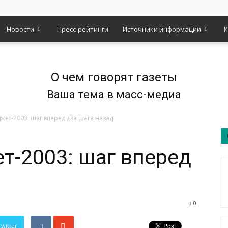
Новости
Пресс-рейтинги
Источники информации
К
О чем говорят газеты
Ваша тема в масс-медиа
ет-2003: шаг вперед два шага назад
-2003: шаг вперед
0
Twitter