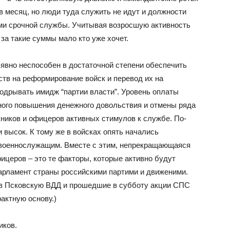
 в месяц, но люди туда служить не идут и должности
и срочной службы. Учитывая возросшую активность
за такие суммы мало кто уже хочет.
явно неспособен в достаточной степени обеспечить
ств на реформирование войск и перевод их на
подрывать имидж “партии власти”. Уровень оплаты
ного повышения денежного довольствия и отмены ряда
кников и офицеров активных стимулов к службе. По-
высок. К тому же в войсках опять начались
 военнослужащим. Вместе с этим, непрекращающаяся
фицеров – это те факторы, которые активно будут
арламент страны российскими партими и движеними.
 в Псковскую ВДД и прошедшие в субботу акции СПС
актную основу.)
иков.