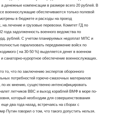
, а денежные компенсации в размере всего 20 рублей. В
все военнослужащие обеспечиваются только полевой
мотрены в бюджете и расходы на проезд
 на лечение и грузовые перевозки. Комитет ГД по
002 года задолженность военного ведомства по
лрд. рублей. С учетом планируемых недоплат МПС и
т полностью парализовать передвижение войск по
ходимого ( на 30-50 %) выделяется денег в военном
 и санаторно-курортное обеспечение военнослужащих.
о то, что по заключению экспертов оборонного
альных потребностей горюче-смазочных материалов
ит, по их мнению, существенно интенсифицировать
 налет летчиков ВВС и выход кораблей ВМФ в море по-
ровня, который необходим для совершенствования
 еще два года назад, встречаясь на сборах с
р Путин говорил о том, что такого допустить нельзя.