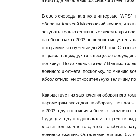
этого года начальник российского Генштаба
В свою очередь на днях в интервью “WPS” 
обороны Алексей Московский заявил, что в 
закупать только единичные экземпляры воо
на оборонзаказ-2003 не полностью учтены 
программе вооружений до 2010 год. Он отказ
выразил надежду, что в процессе обсуждени
подкинут. Но из каких статей ? Видимо тол
военного бюджета, поскольку, по мнению вое
абсолютную, ни относительную величину п
Как явствует из заключения оборонного ком
параметрам расходов на оборону “нет дол
в 2003 году состояния и боевых возможност
будущем году предполагаемых средств выд
хватит только для того, чтобы снабдить н
военнослужащих. Остальные, видимо, будут