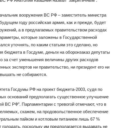
 ВС РФ Анатолий Квашнин назвал “закритичным”.
начальник вооружения ВС РФ – заместитель министра
будущем году российская армия, как и прежде, будет
ружений, а в предлагаемых правительством расходах
параметры, которые заложены в Государственной
ался уточнять, по каким статьям это сделано, но
я бюджета в Госдуме, деньги на оборонзаказ депутаты
ько за счет уменьшения величины других расходов
нных экспертов ни правительство, ни президент его ни
овышать не собираются.
итета Госдумы РФ на проект бюджета-2003, судя по
жных оснований предполагать существенное улучшение
ей ВС РФ”. Парламентарии с тревогой отмечают, что в
еляемых, скажем, на продовольственное обеспечение
атуральным пайком и котловым питанием лишь 67 %
 голодать, поскольку им предполагается выдавать не