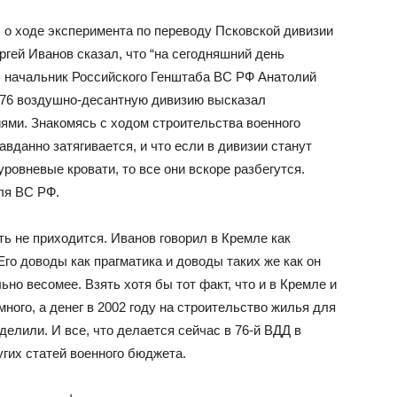
 о ходе эксперимента по переводу Псковской дивизии
ргей Иванов сказал, что “на сегодняшний день
я, начальник Российского Генштаба ВС РФ Анатолий
 76 воздушно-десантную дивизию высказал
ми. Знакомясь с ходом строительства военного
авданно затягивается, и что если в дивизии станут
ровневые кровати, то все они вскоре разбегутся.
ля ВС РФ.
ть не приходится. Иванов говорил в Кремле как
 Его доводы как прагматика и доводы таких же как он
ьно весомее. Взять хотя бы тот факт, что и в Кремле и
ного, а денег в 2002 году на строительство жилья для
делили. И все, что делается сейчас в 76-й ВДД в
угих статей военного бюджета.