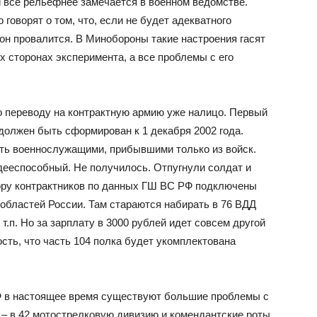
и все рельефнее замечается в военном ведомстве.
говорят о том, что, если не будет адекватного
он провалится. В Минобороны такие настроения гасят
х сторонах эксперимента, а все проблемы с его
 переводу на контрактную армию уже налицо. Первый
должен быть сформирован к 1 декабря 2002 года.
ть военнослужащими, прибывшими только из войск.
дееспособный. Не получилось. Отпугнули солдат и
ору контрактников по данных ГШ ВС РФ подключены
областей России. Там стараются набирать в 76 ВДД
.п. Но за зарплату в 3000 рублей идет совсем другой
ность, что часть 104 полка будет укомплектована
 в настоящее время существуют большие проблемы с
 – в 42 мотострелковую дивизию и комендантские роты.