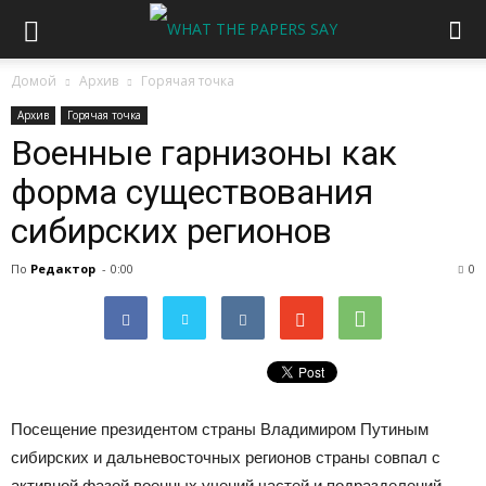
Домой
Архив
Горячая точка
Архив
Горячая точка
Военные гарнизоны как
форма существования
сибирских регионов
По
Редактор
-
0:00
0
Посещение президентом страны Владимиром Путиным
сибирских и дальневосточных регионов страны совпал с
активной фазой военных учений частей и подразделений