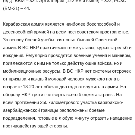
(ед.), ББМ – 324. Артиллерия (122 мм и выше) – 322, РСЗО
(БМ-21) – 44.
Карабахская армия является наиболее боеспособной и
дееспособной армией на всем постсоветском пространстве.
За основу боевой учебы взят опыт бывшей Советской
армии. В ВС НКР практически те же уставы, курсы стрельб и
вождения. Регулярно проводятся военные учения и маневры,
привлекаются к ним не только действующие войска, но и
мобилизационные ресурсы. В ВС НКР нет системы отсрочек
от призыва и каждый молодой человек мужского пола в
возрасте 18-20 лет обязан два года отслужить в армии. На
оборону НКР трятит четверть всего бюджета страны. На
всем протяжении 250 километрового участка карабахско-
азербайджанской границы расположены боевые
подразделения, готовые в любую минуту отразить нападение
противодействующей стороны.