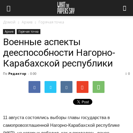
Домой
Архив
Горячая точка
Архив
Горячая точка
Военные аспекты
дееспособности Нагорно-
Карабахской республики
По
Редактор
-
0:00
0
11 августа состоялись выборы главы государства в
самопровозглашенной Нагорно-Карабахской республике
(НКР), на которых победил, как и ожидалось, ранее