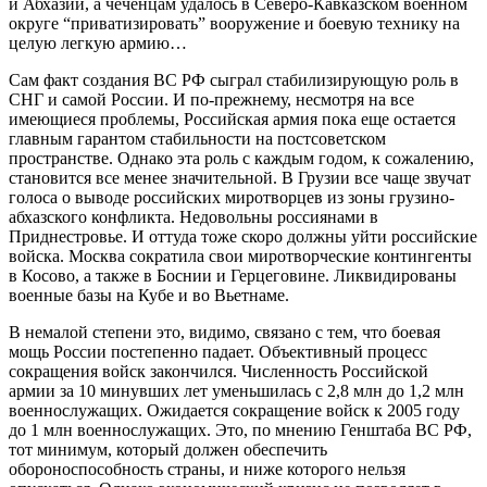
и Абхазии, а чеченцам удалось в Северо-Кавказском военном
округе “приватизировать” вооружение и боевую технику на
целую легкую армию…
Сам факт создания ВС РФ сыграл стабилизирующую роль в
СНГ и самой России. И по-прежнему, несмотря на все
имеющиеся проблемы, Российская армия пока еще остается
главным гарантом стабильности на постсоветском
пространстве. Однако эта роль с каждым годом, к сожалению,
становится все менее значительной. В Грузии все чаще звучат
голоса о выводе российских миротворцев из зоны грузино-
абхазского конфликта. Недовольны россиянами в
Приднестровье. И оттуда тоже скоро должны уйти российские
войска. Москва сократила свои миротворческие контингенты
в Косово, а также в Боснии и Герцеговине. Ликвидированы
военные базы на Кубе и во Вьетнаме.
В немалой степени это, видимо, связано с тем, что боевая
мощь России постепенно падает. Объективный процесс
сокращения войск закончился. Численность Российской
армии за 10 минувших лет уменьшилась с 2,8 млн до 1,2 млн
военнослужащих. Ожидается сокращение войск к 2005 году
до 1 млн военнослужащих. Это, по мнению Генштаба ВС РФ,
тот минимум, который должен обеспечить
обороноспособность страны, и ниже которого нельзя