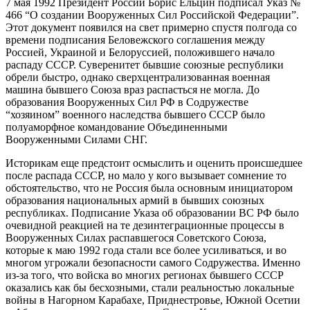
7 мая 1992 Президент России Борис Ельцин подписал Указ №
466 “О создании Вооруженных Сил Российской Федерации”.
Этот документ появился на свет примерно спустя полгода со
времени подписания Беловежского соглашения между
Россией, Украиной и Белоруссией, положившего начало
распаду СССР. Суверенитет бывшие союзные республики
обрели быстро, однако сверхцентрализованная военная
машина бывшего Союза враз распасться не могла. До
образования Вооруженных Сил РФ в Содружестве
“хозяином” военного наследства бывшего СССР было
полуаморфное командование Объединенными
Вооруженными Силами СНГ.
Историкам еще предстоит осмыслить и оценить происшедшее
после распада СССР, но мало у кого вызывает сомнение то
обстоятельство, что не Россия была основным инициатором
образования национальных армий в бывших союзных
республиках. Подписание Указа об образовании ВС РФ было
очевидной реакцией на те дезинтеграционные процессы в
Вооруженных Силах распавшегося Советского Союза,
которые к маю 1992 года стали все более усиливаться, и во
многом угрожали безопасности самого Содружества. Именно
из-за того, что войска во многих регионах бывшего СССР
оказались как бы бесхозными, стали реальностью локальные
войны в Нагорном Карабахе, Приднестровье, Южной Осетии