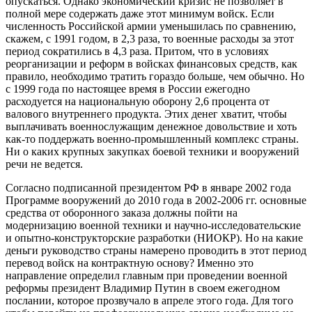
опускаться. Однако экономический кризис не позволяет в
полной мере содержать даже этот минимум войск. Если
численность Российской армии уменьшилась по сравнению,
скажем, с 1991 годом, в 2,3 раза, то военные расходы за этот
период сократились в 4,3 раза. Притом, что в условиях
реорганизации и реформ в войсках финансовых средств, как
правило, необходимо тратить гораздо больше, чем обычно. Но
с 1999 года по настоящее время в России ежегодно
расходуется на национальную оборону 2,6 процента от
валового внутреннего продукта. Этих денег хватит, чтобы
выплачивать военнослужащим денежное довольствие и хоть
как-то поддержать военно-промышленный комплекс страны.
Ни о каких крупных закупках боевой техники и вооружений
речи не ведется.
Согласно подписанной президентом РФ в январе 2002 года
Программе вооружений до 2010 года в 2002-2006 гг. основные
средства от оборонного заказа должны пойти на
модернизацию военной техники и научно-исследовательские
и опытно-конструкторские разработки (НИОКР). Но на какие
деньги руководство страны намерено проводить в этот период
перевод войск на контрактную основу? Именно это
направление определил главным при проведении военной
реформы президент Владимир Путин в своем ежегодном
послании, которое прозвучало в апреле этого года. Для того