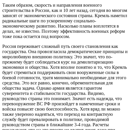
Таким образом, скорость и направления военного
строительства в России, как и 10 лет назад, сегодня во многом
зависят от экономического состояния страны. Кремль наметил
радикальные шаги по ускоренному социально-
экономическому развитию. Насколько планы воплотятся в
делах, не известно. Поэтому эффективность военных реформ
тоже пока остается под вопросом.
Россия переживает сложный путь своего становления как
государства. Она провозгласила демократические принципы и
миролюбивую внешнюю политику. Это значит, что по-
прежнему будет соблюдаться курс на демилитаризацию
экономики и общества. Хотя вполне понятно и то, что Кремль
будет стремиться поддерживать свои вооруженные силы в
боевой готовности, тратя минимально необходимые для этого
средства. Это все равно, конечно, обременительная для
общества задача. Однако армия является гарантом
суверенитета и стабильности государства. Видимо,
руководство страны это понимает. Значит есть надежда, что
перевооружение ВС РФ произойдет в намеченные сроки и
войска повысят свою боеспособность. Хотя вряд ли можно
также уверенно надеяться, что переход на контрактную
службу будет превалировать в политике, проводимой
руководством страны в ближайшие 3-4 года. Расчеты
показывают, что на это просто не хватит денег даже при