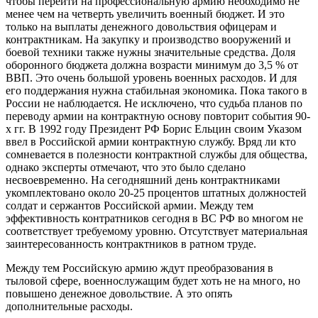
чтобы перейти на профессиональную армию необходимо не
менее чем на четверть увеличить военный бюджет. И это
только на выплаты денежного довольствия офицерам и
контрактникам. На закупку и производство вооружений и
боевой техники также нужны значительные средства. Доля
оборонного бюджета должна возрасти минимум до 3,5 % от
ВВП. Это очень большой уровень военных расходов. И для
его поддержания нужна стабильная экономика. Пока такого в
России не наблюдается. Не исключено, что судьба планов по
переводу армии на контрактную основу повторит события 90-
х гг. В 1992 году Президент РФ Борис Ельцин своим Указом
ввел в Российской армии контрактную службу. Вряд ли кто
сомневается в полезности контрактной службы для общества,
однако эксперты отмечают, что это было сделано
несвоевременно. На сегодняшний день контрактниками
укомплектовано около 20-25 процентов штатных должностей
солдат и сержантов Российской армии. Между тем
эффективность контратников сегодня в ВС РФ во многом не
соответствует требуемому уровню. Отсутствует материальная
заинтересованность контрактников в ратном труде.
Между тем Российскую армию ждут преобразования в
тыловой сфере, военнослужащим будет хоть не на много, но
повышено денежное довольствие. А это опять
дополнительные расходы.