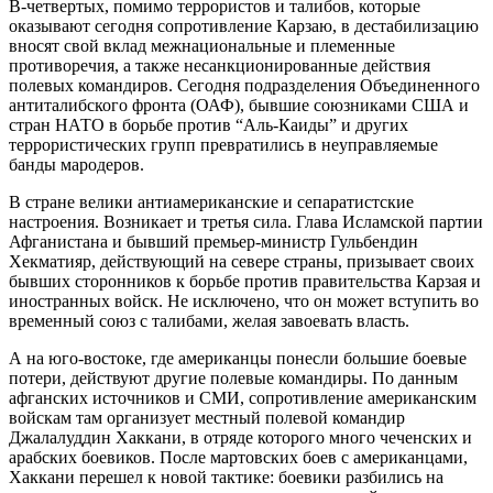
В-четвертых, помимо террористов и талибов, которые
оказывают сегодня сопротивление Карзаю, в дестабилизацию
вносят свой вклад межнациональные и племенные
противоречия, а также несанкционированные действия
полевых командиров. Сегодня подразделения Объединенного
антиталибского фронта (ОАФ), бывшие союзниками США и
стран НАТО в борьбе против “Аль-Каиды” и других
террористических групп превратились в неуправляемые
банды мародеров.
В стране велики антиамериканские и сепаратистские
настроения. Возникает и третья сила. Глава Исламской партии
Афганистана и бывший премьер-министр Гульбендин
Хекматияр, действующий на севере страны, призывает своих
бывших сторонников к борьбе против правительства Карзая и
иностранных войск. Не исключено, что он может вступить во
временный союз с талибами, желая завоевать власть.
А на юго-востоке, где американцы понесли большие боевые
потери, действуют другие полевые командиры. По данным
афганских источников и СМИ, сопротивление американским
войскам там организует местный полевой командир
Джалалуддин Хаккани, в отряде которого много чеченских и
арабских боевиков. После мартовских боев с американцами,
Хаккани перешел к новой тактике: боевики разбились на