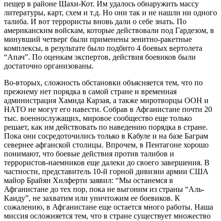
пещер в районе Шахи-Кот. Им удалось обнаружить массу
литературы, карт, схем и т.д. Но они так и не нашли ни одного
талиба. И вот террористы вновь дали о себе знать. По
американским войскам, которые действовали под Гардезом, в
минувший четверг были применены зенитно-ракетные
комплексы, в результате было подбито 4 боевых вертолета
“Апач”. По оценкам экспертов, действия боевиков были
достаточно организованы.
Во-вторых, сложность обстановки объясняется тем, что по
прежнему нет порядка в самой стране и временная
администрация Хамида Карзая, а также миротворцы ООН и
НАТО не могут его навести. Собрав в Афганистане почти 20
тыс. военнослужащих, мировое сообщество еще только
решает, как им действовать по наведению порядка в стране.
Пока они сосредоточились только в Кабуле и на базе Баграм
севернее афганской столицы. Впрочем, в Пентагоне хорошо
понимают, что боевые действия против талибов и
террористов-наемников еще далеки до своего завершения. В
частности, представитель 10-й горной дивизии армии США
майор Брайян Хилферти заявил: “Мы останемся в
Афганистане до тех пор, пока не выгоним из страны “Аль-
Каиду”, не захватим или уничтожим ее боевиков. К
сожалению, в Афганистане еще остается много работы. Наша
миссия осложняется тем, что в стране существует множество