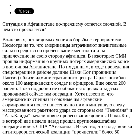
Ситуация в Афганистане по-прежнему остается сложной. В
чем это проявляется?
Во-первых, нет видимых успехов борьбы с террористами.
Несмотря на то, что американцы затрачивают значительные
силы и средства на прочесывание местности и на
привлечение на свою сторону афганцев. В некоторых СМИ
прошла информация о крупных потерях американских войск
в восточном Афганистане. По их данным, в ходе проведения
спецоперации в районе долины Шахи-Кот (провинция
Пактия) вблизи административного центра Гардез погибло
около 100 американских солдат и офицеров. Еще около 200
ранено. Пока подробно не сообщается о целях и задачах
проводимой сейчас там операции. Хотя известно, что
американских спецназ и союзные им афганские
формирования после нанесения по ним в минувшую среду
массированного ракетного удара со стороны сил “Талибана” и
“Аль-Каиды” начали новое прочесывание долины Шахи-Кот,
в которой две недели назад прошла крупномасштабная
операция войск США “Анаконда”. Известно, что тогда войска
антитеррористической коалиции “прочистили” более 50