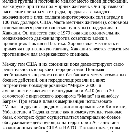
мелкие группы и постоянно меняют место своей дислокации,
маскируясь при этом под мирных жителей. Они призывают
население вливаться в их ряды, предлагая за каждого
захваченного в плен солдата миротворческих сил награду в
100 тыс. долларов США. Часть местных жителей (в основном
отличающиеся религиозностью пуштуны) поддерживают
Хаккани. Он известен еще с 1979 года как родоначальник
моджахедского движения против советских войск в
провинциях Пактия и Пактика. Хорошо зная местность и
применяя партизанскую тактику, Хаккани является серьезным
противником для американского спецназа.
Между тем США и их союзники пока демонстрируют свою
решительность в борьбе с террористами. Понимая
необходимость переноса своих баз ближе к месту возможных
боевых действий, они передислоцировали на днях
истребители-бомбардировщики “Мираж-2000” и
американские тактические штурмовики А-10 (всего 20
самолетов) с киргизского аэродрома “Манас” на авиабазу
Баграм. При этом в планах американцев использовать
“Манас” и другие аэродромы, дислоцированные в Киргизии,
Узбекистане и Таджикистане как промежуточные тыловые
базы, с которых будет осуществляться материально-боевое
обслуживание действующих на территории Афганистана
коалиционных войск США и НАТО. Так или иначе, силы