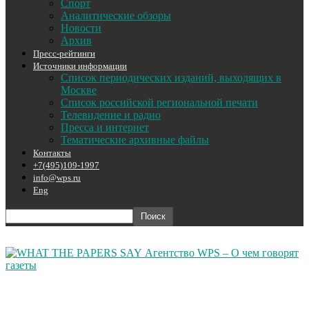
Спорт
Аналитические обзоры
Новости
Архив
Пресс-рейтинги
Источники информации
Список периодических изданий, выходящих в
Москве
Список российской региональной печати
Телевидение и радио
Пресса и интернет
Тематические архивные файлы
Контакты
+7(495)109-1997
info@wps.ru
Eng
Агентство WPS – О чем говорят
газеты