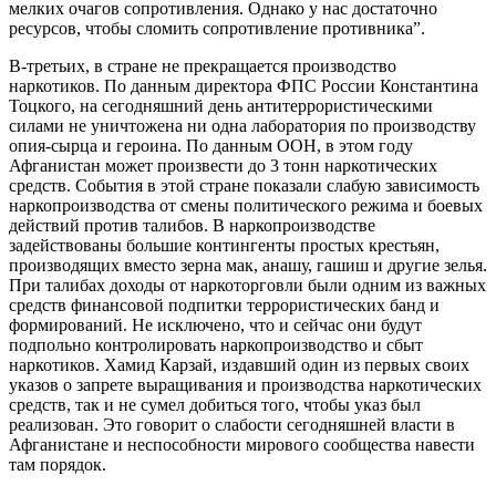
мелких очагов сопротивления. Однако у нас достаточно
ресурсов, чтобы сломить сопротивление противника”.
В-третьих, в стране не прекращается производство
наркотиков. По данным директора ФПС России Константина
Тоцкого, на сегодняшний день антитеррористическими
силами не уничтожена ни одна лаборатория по производству
опия-сырца и героина. По данным ООН, в этом году
Афганистан может произвести до 3 тонн наркотических
средств. События в этой стране показали слабую зависимость
наркопроизводства от смены политического режима и боевых
действий против талибов. В наркопроизводстве
задействованы большие контингенты простых крестьян,
производящих вместо зерна мак, анашу, гашиш и другие зелья.
При талибах доходы от наркоторговли были одним из важных
средств финансовой подпитки террористических банд и
формирований. Не исключено, что и сейчас они будут
подпольно контролировать наркопроизводство и сбыт
наркотиков. Хамид Карзай, издавший один из первых своих
указов о запрете выращивания и производства наркотических
средств, так и не сумел добиться того, чтобы указ был
реализован. Это говорит о слабости сегодняшней власти в
Афганистане и неспособности мирового сообщества навести
там порядок.