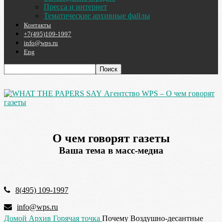
Пресса и интернет
Тематические архивные файлы
Контакты
+7(495)109-1997
info@wps.ru
Eng
Агентство WPS – О чем говорят
газеты
О чем говорят газеты
Ваша тема в масс-медиа
8(495) 109-1997
info@wps.ru
Домой
Архив
Горячая точка
Почему Воздушно-десантные