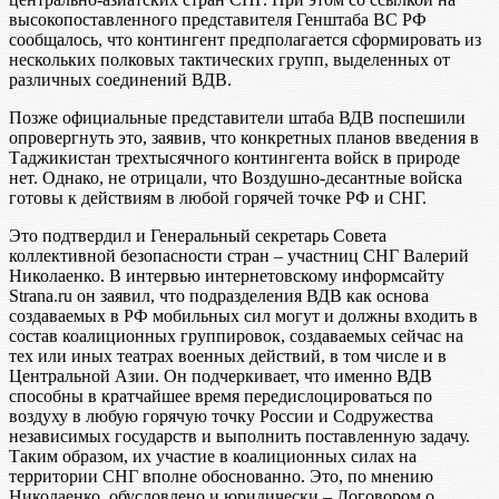
высокопоставленного представителя Генштаба ВС РФ
сообщалось, что контингент предполагается сформировать из
нескольких полковых тактических групп, выделенных от
различных соединений ВДВ.
Позже официальные представители штаба ВДВ поспешили
опровергнуть это, заявив, что конкретных планов введения в
Таджикистан трехтысячного контингента войск в природе
нет. Однако, не отрицали, что Воздушно-десантные войска
готовы к действиям в любой горячей точке РФ и СНГ.
Это подтвердил и Генеральный секретарь Совета
коллективной безопасности стран – участниц СНГ Валерий
Николаенко. В интервью интернетовскому информсайту
Strana.ru он заявил, что подразделения ВДВ как основа
создаваемых в РФ мобильных сил могут и должны входить в
состав коалиционных группировок, создаваемых сейчас на
тех или иных театрах военных действий, в том числе и в
Центральной Азии. Он подчеркивает, что именно ВДВ
способны в кратчайшее время передислоцироваться по
воздуху в любую горячую точку России и Содружества
независимых государств и выполнить поставленную задачу.
Таким образом, их участие в коалиционных силах на
территории СНГ вполне обоснованно. Это, по мнению
Николаенко, обусловлено и юридически – Договором о