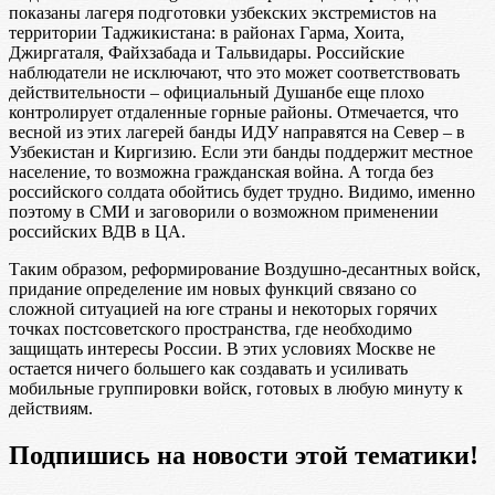
показаны лагеря подготовки узбекских экстремистов на
территории Таджикистана: в районах Гарма, Хоита,
Джиргаталя, Файхзабада и Тальвидары. Российские
наблюдатели не исключают, что это может соответствовать
действительности – официальный Душанбе еще плохо
контролирует отдаленные горные районы. Отмечается, что
весной из этих лагерей банды ИДУ направятся на Север – в
Узбекистан и Киргизию. Если эти банды поддержит местное
население, то возможна гражданская война. А тогда без
российского солдата обойтись будет трудно. Видимо, именно
поэтому в СМИ и заговорили о возможном применении
российских ВДВ в ЦА.
Таким образом, реформирование Воздушно-десантных войск,
придание определение им новых функций связано со
сложной ситуацией на юге страны и некоторых горячих
точках постсоветского пространства, где необходимо
защищать интересы России. В этих условиях Москве не
остается ничего большего как создавать и усиливать
мобильные группировки войск, готовых в любую минуту к
действиям.
Подпишись на новости этой тематики!