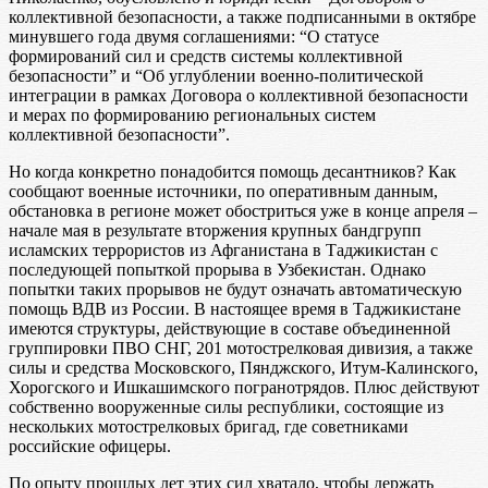
коллективной безопасности, а также подписанными в октябре
минувшего года двумя соглашениями: “О статусе
формирований сил и средств системы коллективной
безопасности” и “Об углублении военно-политической
интеграции в рамках Договора о коллективной безопасности
и мерах по формированию региональных систем
коллективной безопасности”.
Но когда конкретно понадобится помощь десантников? Как
сообщают военные источники, по оперативным данным,
обстановка в регионе может обостриться уже в конце апреля –
начале мая в результате вторжения крупных бандгрупп
исламских террористов из Афганистана в Таджикистан с
последующей попыткой прорыва в Узбекистан. Однако
попытки таких прорывов не будут означать автоматическую
помощь ВДВ из России. В настоящее время в Таджикистане
имеются структуры, действующие в составе объединенной
группировки ПВО СНГ, 201 мотострелковая дивизия, а также
силы и средства Московского, Пянджского, Итум-Калинского,
Хорогского и Ишкашимского погранотрядов. Плюс действуют
собственно вооруженные силы республики, состоящие из
нескольких мотострелковых бригад, где советниками
российские офицеры.
По опыту прошлых лет этих сил хватало, чтобы держать