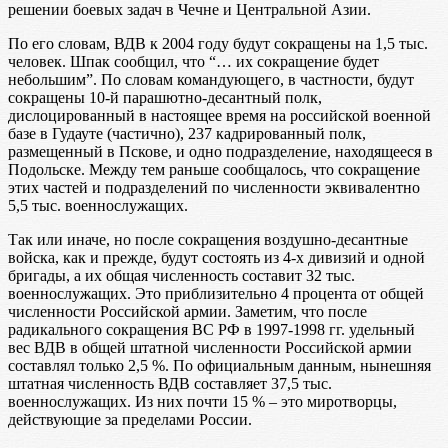
решении боевых задач в Чечне и Центральной Азии.
По его словам, ВДВ к 2004 году будут сокращены на 1,5 тыс.
человек. Шпак сообщил, что “… их сокращение будет
небольшим”. По словам командующего, в частности, будут
сокращены 10-й парашютно-десантный полк,
дислоцированный в настоящее время на российской военной
базе в Гудауте (частично), 237 кадрированный полк,
размещенный в Пскове, и одно подразделение, находящееся в
Подольске. Между тем раньше сообщалось, что сокращение
этих частей и подразделений по численности эквивалентно
5,5 тыс. военнослужащих.
Так или иначе, но после сокращения воздушно-десантные
войска, как и прежде, будут состоять из 4-х дивизий и одной
бригады, а их общая численность составит 32 тыс.
военнослужащих. Это приблизительно 4 процента от общей
численности Российской армии. Заметим, что после
радикального сокращения ВС РФ в 1997-1998 гг. удельный
вес ВДВ в общей штатной численности Российской армии
составлял только 2,5 %. По официальным данным, нынешняя
штатная численность ВДВ составляет 37,5 тыс.
военнослужащих. Из них почти 15 % – это миротворцы,
действующие за пределами России.