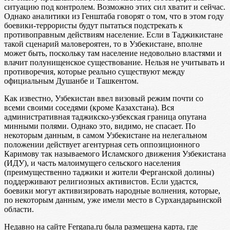
ситуацию под контролем. Возможно этих сил хватит и сейчас.
Однако аналитики из Генштаба говорят о том, что в этом году
боевики-террористы будут пытаться подстрекать к
противоправным действиям население. Если в Таджикистане
такой сценарий маловероятен, то в Узбекистане, вполне
может быть, поскольку там население недовольно властями и
влачит полунищенское существование. Нельзя не учитывать и
противоречия, которые реально существуют между
официальным Душанбе и Ташкентом.
Как известно, Узбекистан ввел визовый режим почти со
всеми своими соседями (кроме Казахстана). Вся
административная таджикско-узбекская граница опутана
минными полями. Однако это, видимо, не спасает. По
некоторым данным, в самом Узбекистане на нелегальном
положении действует агентурная сеть оппозиционного
Каримову так называемого Исламского движения Узбекистана
(ИДУ), и часть малоимущего сельского населения
(преимущественно таджики и жители Ферганской долины)
поддерживают религиозных активистов. Если удастся,
боевики могут активизировать народные волнения, которые,
по некоторым данным, уже имели место в Сурхандарьинской
области.
Недавно на сайте Fergana.ru была размещена карта, где