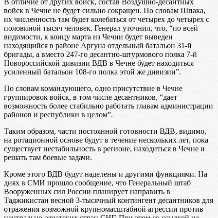
В отличие от других войск, состав Воздушно-десантных
войск в Чечне не будет сильно сокращен. По словам Шпака,
их численность там будет колебаться от четырех до четырех с
половиной тысяч человек. Генерал уточнил, что, “по всей
видимости, к концу марта из Чечни будет выведен
находящийся в районе Аргуна отдельный батальон 31-й
бригады, а вместо 247-го десантно-штурмового полка 7-й
Новороссийской дивизии ВДВ в Чечне будет находиться
усиленный батальон 108-го полка этой же дивизии”.
По словам командующего, одно присутствие в Чечне
группировок войск, в том числе десантников, “дает
возможность более стабильно работать главам администрации
районов и республики в целом”.
Таким образом, части постоянной готовности ВДВ, видимо,
на ротационной основе будут в течение нескольких лет, пока
существует нестабильность в регионе, находиться в Чечне и
решать там боевые задачи.
Кроме этого ВДВ будут наделены и другими функциями. На
днях в СМИ прошло сообщение, что Генеральный штаб
Вооруженных сил России планирует направить в
Таджикистан весной 3-тысячный контингент десантников для
отражения возможной крупномасштабной агрессии против
центрально-азиатских стран СНГ. При этом со ссылкой на