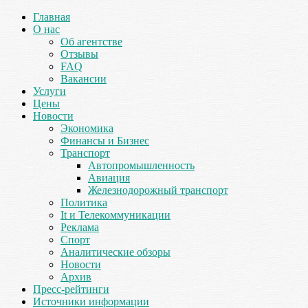
Главная
О нас
Об агентстве
Отзывы
FAQ
Вакансии
Услуги
Цены
Новости
Экономика
Финансы и Бизнес
Транспорт
Автопромышленность
Авиация
Железнодорожный транспорт
Политика
It и Телекоммуникации
Реклама
Спорт
Аналитические обзоры
Новости
Архив
Пресс-рейтинги
Источники информации