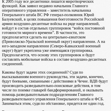
К 2005 году все десантники лишатся миротворческих
функций. Как заявил недавно начальник Главного
оперативного управления – заместитель начальника
Генерального штаба ВС РФ генерал-полковник Юрий
Балуевский, в целях повышения боеготовности Российской
армии воздушно-десантные войска на ряде направлений,
войдут в состав отдельных группировок “войск постоянной
готовности мирного времени”. В частности, это
предполагается сделать на центрально-азиатском
(Приволжско-Уральский военный округ) направлении. А на
юго-западном направлении (Северо-Кавказский военный
округ) будет укреплена уже имеющаяся группировка.
Предполагается, что основу этих группировок и будут
составлять мобильные войска в составе воздушно-десантных
соединений.
Каковы будут задачи этих соединений? Судя по
высказываниям военного руководства, эти задачи, конечно,
будут боевыми, связанными с действиями в Чечне. ВДВ будут
производить разведывательно-поисковые действия, в том
числе по поимке главарей бандформирований, и оказывать
помощь разведывательным подразделениям Главного
разведывательного управления Генерального штаба и ФСБ.
Заниматься этим, судя по обстановке, придется не один год.