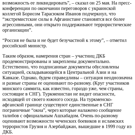
возможность ее ликвидировать”, – сказал он 25 мая. На пресс-
конференции по окончании переговоров с украинской
коллегой Борисом Тарасюком Иванов подчеркнул, что
“экстремистские силы в Афганистане становятся все более
агрессивными, они открыто поддерживают террористические
организации”.
“Россия не была и не будет безучастной к этому”, – отметил
российский министр.
Таким образом, намерения стран – участниц ДКБ
продемонстрированы и закреплены документально.
Естественно, что подписанные документы обусловлены
ситуацией, складывающейся в Центральной Азии и на
Кавказе. Однако, будем справедливы – ситуация неоднозначна
и разные страны ее оценивают по-разному. (Круг участников
минского саммита, как известно, гораздо уже, чем страны,
состоящие в СНГ). Туркменистан не видит опасности,
исходящей от своего южного соседа. На туркменско-
афганской границе существуют единственные в СНГ
пограничные “окна”, через которые налажено сообщение
талибов с официальным Ашхабадом. Очень по-разному
оценивают возможности чеченских боевиков и исламских
террористов Грузия и Азербайджан, вышедшие в 1999 году из
ДКБ.