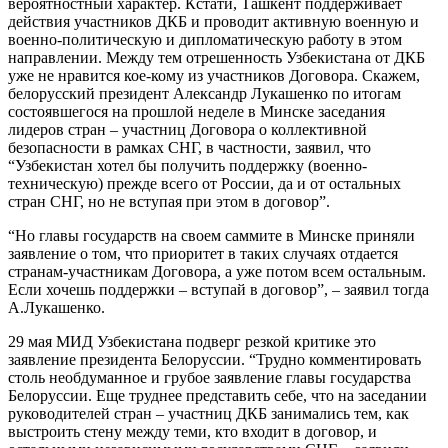
вероятностный характер. Кстати, Ташкент поддерживает
действия участников ДКБ и проводит активную военную и
военно-политическую и дипломатическую работу в этом
направлении. Между тем отрешенность Узбекистана от ДКБ
уже не нравится кое-кому из участников Договора. Скажем,
белорусский президент Александр Лукашенко по итогам
состоявшегося на прошлой неделе в Минске заседания
лидеров стран – участниц Договора о коллективной
безопасности в рамках СНГ, в частности, заявил, что
“Узбекистан хотел бы получить поддержку (военно-
техническую) прежде всего от России, да и от остальных
стран СНГ, но не вступая при этом в договор”.
“Но главы государств на своем саммите в Минске приняли
заявление о том, что приоритет в таких случаях отдается
странам-участникам Договора, а уже потом всем остальным.
Если хочешь поддержки – вступай в договор”, – заявил тогда
А.Лукашенко.
29 мая МИД Узбекистана подверг резкой критике это
заявление президента Белоруссии. “Трудно комментировать
столь необдуманное и грубое заявление главы государства
Белоруссии. Еще труднее представить себе, что на заседании
руководителей стран – участниц ДКБ занимались тем, как
выстроить стену между теми, кто входит в договор, и