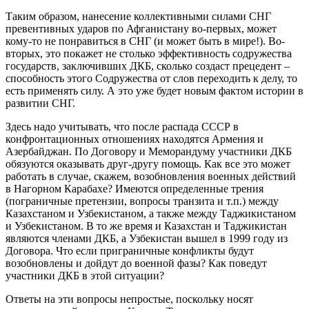
Таким образом, нанесение коллективными силами СНГ
превентивных ударов по Афганистану во-первых, может
кому-то не понравиться в СНГ (и может быть в мире!). Во-
вторых, это покажет не столько эффективность содружества
государств, заключивших ДКБ, сколько создаст прецедент –
способность этого Содружества от слов переходить к делу, то
есть применять силу. А это уже будет новым фактом истории в
развитии СНГ.
Здесь надо учитывать, что после распада СССР в
конфронтационных отношениях находятся Армения и
Азербайджан. По Договору и Меморандуму участники ДКБ
обязуются оказывать друг-другу помощь. Как все это может
работать в случае, скажем, возобновления военных действий
в Нагорном Карабахе? Имеются определенные трения
(пограничные претензии, вопросы транзита и т.п.) между
Казахстаном и Узбекистаном, а также между Таджикистаном
и Узбекистаном. В то же время и Казахстан и Таджикистан
являются членами ДКБ, а Узбекистан вышел в 1999 году из
Договора. Что если приграничные конфликты будут
возобновлены и дойдут до военной фазы? Как поведут
участники ДКБ в этой ситуации?
Ответы на эти вопросы непростые, поскольку носят