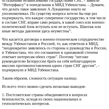
остальными независимыми государствами СНГ, – заявили
“Интерфаксу” в понедельник в МИД Узбекистана. – Думаем,
что делать такое заявление А.Лукашенко никто не
уполномочивал. По существу вопроса хотели бы еще раз
подчеркнуть, что каждое суверенное государство, в том числе
в составе СНГ, вправе само решать, в какой союз или военно-
политический блок вступать или не вступать. Шантаж или
иные методы давления здесь неуместны”.
Что касается договора о военно-техническом сотрудничестве
между Узбекистаном и Россией, то, как отметили в МИД,
“неоднократно заявлялось со стороны и руководства и России,
и Узбекистана, что это соглашение в одинаковой степени
отвечает интересам обеих стран”. Поэтому “негоже
руководителю Белоруссии брать на себя неблагодарную
миссию противопоставления одних стран СНГ другим”, –
подчеркнули в МИД Узбекистана.
Таким образом, сложность ситуации налицо.
Из всего этого можно сделать несколько выводов:
1. Постсоветские страны объединяются в вопросах
безопасности, исходя из своих национальных и
геополитических интересов.