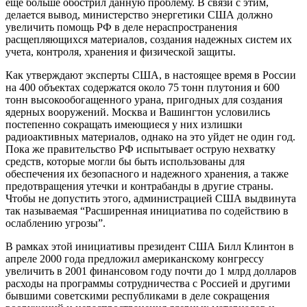
еще больше обострил данную проблему. В связи с этим,
делается вывод, министерство энергетики США должно
увеличить помощь РФ в деле нераспространения
расщепляющихся материалов, создания надежных систем их
учета, контроля, хранения и физической защиты.
Как утверждают эксперты США, в настоящее время в России
на 400 объектах содержатся около 75 тонн плутония и 600
тонн высокообогащенного урана, пригодных для создания
ядерных вооружений. Москва и Вашингтон условились
постепенно сокращать имеющиеся у них излишки
радиоактивных материалов, однако на это уйдет не один год.
Пока же правительство РФ испытывает острую нехватку
средств, которые могли бы быть использованы для
обеспечения их безопасного и надежного хранения, а также
предотвращения утечки и контрабанды в другие страны.
Чтобы не допустить этого, администрацией США выдвинута
так называемая “Расширенная инициатива по содействию в
ослаблению угрозы”.
В рамках этой инициативы президент США Билл Клинтон в
апреле 2000 года предложил американскому конгрессу
увеличить в 2001 финансовом году почти до 1 млрд долларов
расходы на программы сотрудничества с Россией и другими
бывшими советскими республиками в деле сокращения