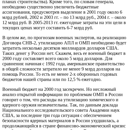
планах строительства). Кроме того, по словам генерала,
необходимо существенно увеличить бюджетные
ассигнования, предусмотрев выделение в 2001 году около 6
млрд рублей, 2002 и 2003 гг. – по 13 млрд руб., 2004 г. – около
12 млрд руб. В 2005-2013 гг. ежегодные затраты на эти цели в
текущих ценах могут составить 6-7 млрд руб.
В целом же, по прогнозам военных экспертов, на реализацию
Договора СНВ-2, утилизацию АПЛ и ОМП необходимо будет
затратить несколько десятков миллиардов долларов США.
Таких денег у России нет. Скажем, весь ее военный бюджет в
2000 году составляет всего около 5 млрд долларов. Для
сравнения: начиная с 1992 года, американское правительство
в общей сложности затратило не менее 9 млрд долларов на
помощь России. То есть не менее 2-х оборонных годовых
бюджетов нашей страны или по 12,5 % ежегодно.
Военный бюджет на 2000 год засекречен. Но несложный
анализ открытой информации по проблемам ОМП в России
говорит о том, что расходы на утилизацию химического и
ядерного оружия незначительны. Так, по данным доклада
Национального исследовательского совета Академии наук
США, за последние три года ситуация с обеспечением
безопасности ядерных материалов в России ухудшилась, а
продолжающийся в стране финансово-экономический кризис