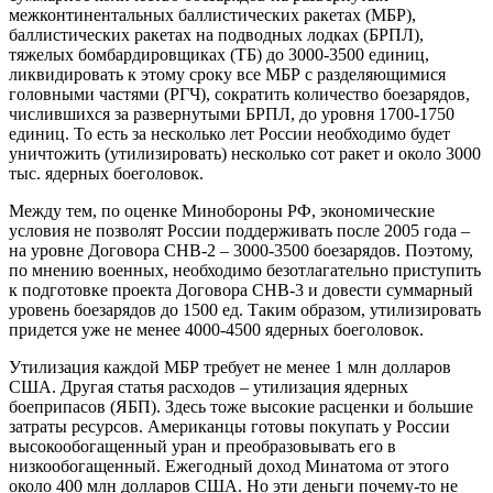
межконтинентальных баллистических ракетах (МБР),
баллистических ракетах на подводных лодках (БРПЛ),
тяжелых бомбардировщиках (ТБ) до 3000-3500 единиц,
ликвидировать к этому сроку все МБР с разделяющимися
головными частями (РГЧ), сократить количество боезарядов,
числившихся за развернутыми БРПЛ, до уровня 1700-1750
единиц. То есть за несколько лет России необходимо будет
уничтожить (утилизировать) несколько сот ракет и около 3000
тыс. ядерных боеголовок.
Между тем, по оценке Минобороны РФ, экономические
условия не позволят России поддерживать после 2005 года –
на уровне Договора СНВ-2 – 3000-3500 боезарядов. Поэтому,
по мнению военных, необходимо безотлагательно приступить
к подготовке проекта Договора СНВ-3 и довести суммарный
уровень боезарядов до 1500 ед. Таким образом, утилизировать
придется уже не менее 4000-4500 ядерных боеголовок.
Утилизация каждой МБР требует не менее 1 млн долларов
США. Другая статья расходов – утилизация ядерных
боеприпасов (ЯБП). Здесь тоже высокие расценки и большие
затраты ресурсов. Американцы готовы покупать у России
высокообогащенный уран и преобразовывать его в
низкообогащенный. Ежегодный доход Минатома от этого
около 400 млн долларов США. Но эти деньги почему-то не