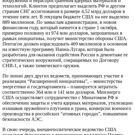
вооружений и нераспространения ядерных материалов и
технологий. Клинтон предполагает выделить РФ и другим
странам СНГ ассигнования в размере 4,52 млрд долларов в
течение пяти лет. В текущем бюджете США на нее выделено
889 миллионов. По замыслам администрации, в новом
финансовом году, который начнется в стране 1 октября,
примерно половину из 974 млн долларов, запрошенных в
рамках инициативы, получит министерство обороны США.
Пентагон должен израсходовать 469 миллионов в основном
на известную программу Нанна-Лугара, которая была
разработана для оказания содействия России в демонтаже ее
стратегических вооружений, сокращаемых по Договору
СНВ-1, а также химического оружия.
По линии двух других ведомств, принимающих участие в
реализации “Расширенной инициативы”, – министерства
энергетики и госдепартамента – планируется затратить
соответственно 364 млн и 141 млн долларов. Минэнерго
США осуществляет сотрудничество с Минатомом РФ в
обеспечении защиты и учета ядерных материалов, утилизации
излишков оружейного плутония и урана, конверсии военного
производства в российских “атомных городах”, повышении
безопасности АЭС.
В свою очередь, внешнеполитическое ведомство США
оказывает финансовую и техническую поддержку Центру