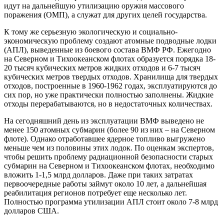
идут на дальнейшую утилизацию оружия массового
поражения (ОМП), а служат для других целей государства.
К тому же серьезную экологическую и социально-
экономическую проблему создают атомные подводные лодки
(АПЛ), выведенные из боевого состава ВМФ РФ. Ежегодно
на Северном и Тихоокеанском флотах образуется порядка 18-
20 тысяч кубических метров жидких отходов и 6-7 тысяч
кубических метров твердых отходов. Хранилища для твердых
отходов, построенные в 1960-1962 годах, эксплуатируются до
сих пор, но уже практически полностью заполнены. Жидкие
отходы перерабатываются, но в недостаточных количествах.
На сегодняшний день из эксплуатации ВМФ выведено не
менее 150 атомных субмарин (более 90 из них – на Северном
флоте). Однако отработавшее ядерное топливо выгружено
меньше чем из половины этих лодок. По оценкам экспертов,
чтобы решить проблему радиационной безопасности старых
субмарин на Северном и Тихоокеанском флотах, необходимо
вложить 1-1,5 млрд долларов. Даже при таких затратах
первоочередные работы займут около 10 лет, а дальнейшая
реабилитация регионов потребует еще несколько лет.
Полностью программа утилизации АПЛ стоит около 7-8 млрд
долларов США.