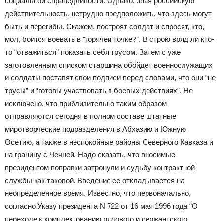
социальной справедливости. Однако, зная российскую
действительность, нетрудно предположить, что здесь могут
быть и перегибы. Скажем, построят солдат и спросят, кто,
мол, боится воевать в “горячей точке?”. В строю вряд ли кто-
то “отважиться” показать себя трусом. Затем с уже
заготовленным списком старшина обойдет военнослужащих
и солдаты поставят свои подписи перед словами, что они “не
трусы” и “готовы участвовать в боевых действиях”. Не
исключено, что приблизительно таким образом
отправляются сегодня в полном составе штатные
миротворческие подразделения в Абхазию и Южную
Осетию, а также в неспокойные районы Северного Кавказа и
на границу с Чечней. Надо сказать, что вносимые
президентом поправки затронули и судьбу контрактной
службы как таковой. Введение ее откладывается на
неопределенное время. Известно, что первоначально,
согласно Указу президента N 722 от 16 мая 1996 года “О
переходе к комплектованию рядового и сержантского