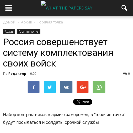
Домой
Архив
Горячая точка
Архив
Горячая точка
Россия совершенствует
систему комплектования
своих войск
По
Редактор
-
0:00
0
Набор контрактников в армию заморожен, в “горячие точки”
будут посылаться и солдаты срочной службы