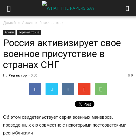
Домой
Архив
Горячая точка
Архив
Горячая точка
Россия активизирует свое
военное присутствие в
странах СНГ
По
Редактор
-
0:00
0
Об этом свидетельствует серия военных маневров,
проведенных ею совместно с некоторыми постсоветскими
республиками