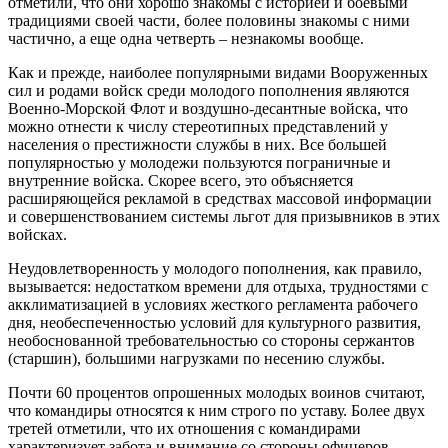
отметили, что они хорошо знакомы с историей и боевыми
традициями своей части, более половины знакомы с ними
частично, а еще одна четверть – незнакомы вообще.
Как и прежде, наиболее популярными видами Вооруженных
сил и родами войск среди молодого пополнения являются
Военно-Морской Флот и воздушно-десантные войска, что
можно отнести к числу стереотипных представлений у
населения о престижности службы в них. Все большей
популярностью у молодежи пользуются пограничные и
внутренние войска. Скорее всего, это объясняется
расширяющейся рекламой в средствах массовой информации
и совершенствованием системы льгот для призывников в этих
войсках.
Неудовлетворенность у молодого пополнения, как правило,
вызывается: недостатком времени для отдыха, трудностями с
акклиматизацией в условиях жесткого регламента рабочего
дня, необеспеченностью условий для культурного развития,
необоснованной требовательностью со стороны сержантов
(старшин), большими нагрузками по несению службы.
Почти 60 процентов опрошенных молодых воинов считают,
что командиры относятся к ним строго по уставу. Более двух
третей отметили, что их отношения с командирами
характеризует забота и внимание со стороны офицеров.