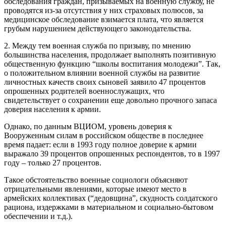
обследования граждан, призываемых на военную службу, не
проводятся из-за отсутствия у них страховых полюсов, за
медицинское обследование взимается плата, что является
грубым нарушением действующего законодательства.
2. Между тем военная служба по призыву, по мнению
большинства населения, продолжает выполнять позитивную
общественную функцию “школы воспитания молодежи”. Так,
о положительном влиянии военной службы на развитие
личностных качеств своих сыновей заявило 47 процентов
опрошенных родителей военнослужащих, что
свидетельствует о сохранении еще довольно прочного запаса
доверия населения к армии.
Однако, по данным ВЦИОМ, уровень доверия к
Вооруженным силам в российском обществе в последнее
время падает: если в 1993 году полное доверие к армии
выражало 39 процентов опрошенных респондентов, то в 1997
году – только 27 процентов.
Такое обстоятельство военные социологи объясняют
отрицательными явлениями, которые имеют место в
армейских коллективах (“дедовщина”, скудность солдатского
рациона, издержками в материальном и социально-бытовом
обеспечении и т.д.).