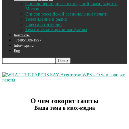
Список периодических изданий, выходящих в
Москве
Список российской региональной печати
Телевидение и радио
Пресса и интернет
Тематические архивные файлы
Контакты
+7(495)109-1997
info@wps.ru
Eng
Агентство WPS – О чем говорят
газеты
О чем говорят газеты
Ваша тема в масс-медиа