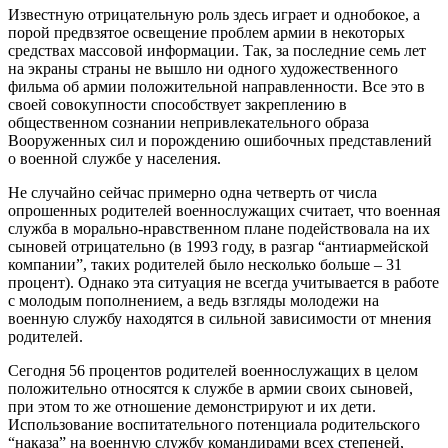
Известную отрицательную роль здесь играет и однобокое, а
порой предвзятое освещение проблем армии в некоторых
средствах массовой информации. Так, за последние семь лет
на экраны страны не вышло ни одного художественного
фильма об армии положительной направленности. Все это в
своей совокупности способствует закреплению в
общественном сознании непривлекательного образа
Вооруженных сил и порождению ошибочных представлений
о военной службе у населения.
Не случайно сейчас примерно одна четверть от числа
опрошенных родителей военнослужащих считает, что военная
служба в морально-нравственном плане подействовала на их
сыновей отрицательно (в 1993 году, в разгар “антиармейской
компании”, таких родителей было несколько больше – 31
процент). Однако эта ситуация не всегда учитывается в работе
с молодым пополнением, а ведь взгляды молодежи на
военную службу находятся в сильной зависимости от мнения
родителей.
Сегодня 56 процентов родителей военнослужащих в целом
положительно относятся к службе в армии своих сыновей,
при этом то же отношение демонстрируют и их дети.
Использование воспитательного потенциала родительского
“наказа” на военную службу командирами всех степеней,