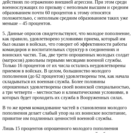
действиях по отражению внешней агрессии. При этом среди
военнослужащих по призыву с неполным высшим и средним
образованием почти 60 процентов к этому относятся
положительно, с неполным средним образованием таких уже
меньше – 45 процентов.
5. Данные опросов свидетельствуют, что молодое пополнение,
как правило, удовлетворено условиями приема, который им
был оказан в войсках, что говорит об эффективности работы
командиров и воспитательных структур в соединениях и
воинских частях. Так, две трети опрошенных молодых солдат
(матросов) довольны первыми месяцами военной службы.
Только 16 процентов от их числа остались неудовлетворены
приемом в войсках. В целом, большинство молодого
пополнения (до 62 процентов) удовлетворены тем, как начала
складываться их военная служба. Более половины
опрошенных удовлетворены своей воинской специальностью,
а три четверти – местностью и климатическими условиями, в
которых будет проходить их служба в Вооруженных силах.
В то же время командование частей в становлении молодого
пополнения делает слабый упор на их воинское воспитание,
привитие им подлинных ценностей военной службы.
Лишь 15 процентов опрошенного молодого пополнения