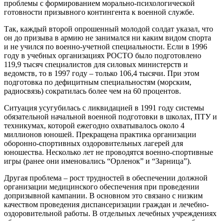
проблемы с формированием морально-психологической
готовности призывного контингента к военной службе.
Так, каждый второй опрошенный молодой солдат указал, что
он до призыва в армию не занимался ни каким видом спорта
и не учился по военно-учетной специальности. Если в 1996
году в учебных организациях РОСТО было подготовлено
119,9 тысяч специалистов для силовых министерств и
ведомств, то в 1997 году – только 106,4 тысячи. При этом
подготовка по дефицитным специальностям (морским,
радиосвязь) сократилась более чем на 60 процентов.
Ситуация усугубилась с ликвидацией в 1991 году системы
обязательной начальной военной подготовки в школах, ПТУ и
техникумах, которой ежегодно охватывалось около 4
миллионов юношей. Прекращена практика организации
оборонно-спортивных оздоровительных лагерей для
юношества. Несколько лет не проводятся военно-спортивные
игры (ранее они именовались “Орленок” и “Зарница”).
Другая проблема – рост трудностей в обеспечении должной
организации медицинского обеспечения при проведении
допризывной кампании. В основном это связано с низким
качеством проведения диспансеризации граждан и лечебно-
оздоровительной работы. В отдельных лечебных учреждениях