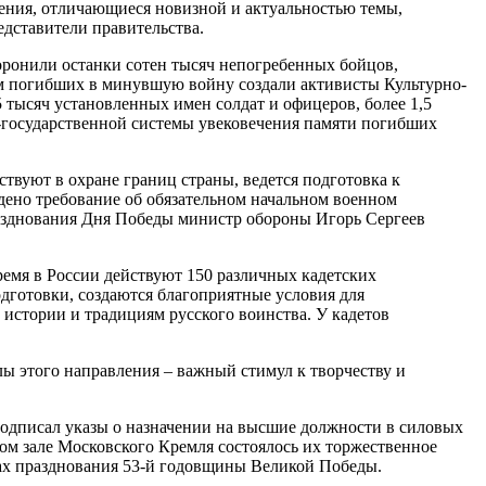
ения, отличающиеся новизной и актуальностью темы,
дставители правительства.
ронили останки сотен тысяч непогребенных бойцов,
ам погибших в минувшую войну создали активисты Культурно-
 тысяч установленных имен солдат и офицеров, более 1,5
-государственной системы увековечения памяти погибших
твуют в охране границ страны, ведется подготовка к
ено требование об обязательном начальном военном
празднования Дня Победы министр обороны Игорь Сергеев
ремя в России действуют 150 различных кадетских
одготовки, создаются благоприятные условия для
 истории и традициям русского воинства. У кадетов
лы этого направления – важный стимул к творчеству и
подписал указы о назначении на высшие должности в силовых
ом зале Московского Кремля состоялось их торжественное
ках празднования 53-й годовщины Великой Победы.