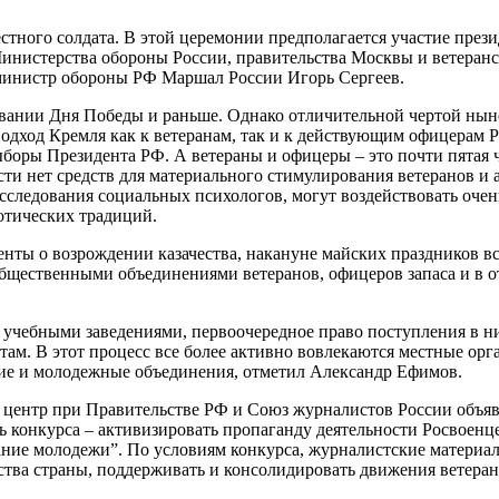
естного солдата. В этой церемонии предполагается участие през
Министерства обороны России, правительства Москвы и ветера
 министр обороны РФ Маршал России Игорь Сергеев.
ании Дня Победы и раньше. Однако отличительной чертой ныне
дход Кремля как к ветеранам, так и к действующим офицерам Ро
ыборы Президента РФ. А ветераны и офицеры – это почти пятая ч
и нет средств для материального стимулирования ветеранов и а
сследования социальных психологов, могут воздействовать очен
отических традиций.
ты о возрождении казачества, накануне майских праздников вс
общественными объединениями ветеранов, офицеров запаса и в 
 учебными заведениями, первоочередное право поступления в н
там. В этот процесс все более активно вовлекаются местные орг
ские и молодежные объединения, отметил Александр Ефимов.
центр при Правительстве РФ и Союз журналистов России объяв
ь конкурса – активизировать пропаганду деятельности Росвоенц
тание молодежи”. По условиям конкурса, журналистские матери
ства страны, поддерживать и консолидировать движения ветера