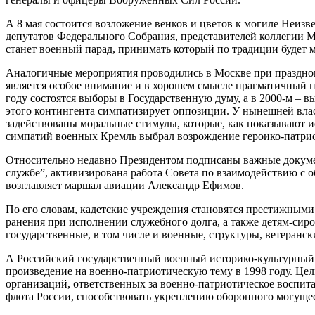
А 8 мая состоится возложение венков и цветов к могиле Неизв
депутатов Федерального Собрания, представителей коллегии 
станет военный парад, принимать который по традиции будет
Аналогичные мероприятия проводились в Москве при празднов
является особое внимание и в хорошем смысле прагматичный по
году состоятся выборы в Государственную думу, а в 2000-м – в
этого контингента симпатизирует оппозиции. У нынешней власт
задействованы моральные стимулы, которые, как показывают и
симпатий военных Кремль выбрал возрождение героико-патри
Относительно недавно Президентом подписаны важные докумен
службе”, активизирована работа Совета по взаимодействию с 
возглавляет маршал авиации Александр Ефимов.
По его словам, кадетские учреждения становятся престижными
ранения при исполнении служебного долга, а также детям-сиро
государственные, в том числе и военные, структуры, ветеран
А Российский государственный военный историко-культурный 
произведение на военно-патриотическую тему в 1998 году. Цел
организаций, ответственных за военно-патриотическое воспи
флота России, способствовать укреплению оборонного могуще