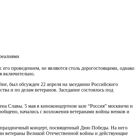
 реалиями
с его проведением, не являются столь дорогостоящими, однако
я включительно.
не, был обсужден 22 апреля на заседании Российского
ва и по делам ветеранов. Заседание состоялось под
дена Славы. 5 мая в киноконцертном зале “Россия” москвичи и
ообщено, начались с возложения ветеранами войны венков и
 и праздничный концерт, посвященный Дню Победы. На него
яли ветераны Великой Отечественной войны и действующие