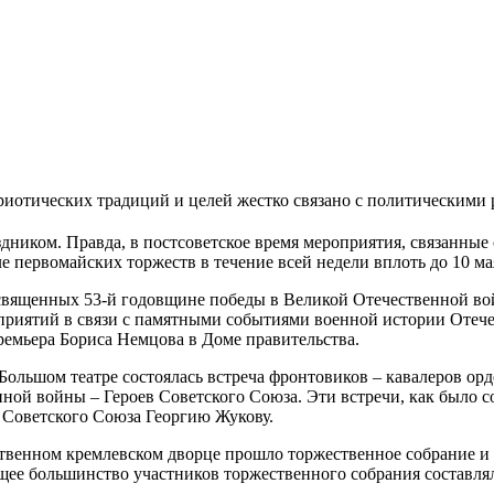
риотических традиций и целей жестко связано с политическими
дником. Правда, в постсоветское время мероприятия, связанные 
 первомайских торжеств в течение всей недели вплоть до 10 ма
священных 53-й годовщине победы в Великой Отечественной вой
риятий в связи с памятными событиями военной истории Отечест
емьера Бориса Немцова в Доме правительства.
 Большом театре состоялась встреча фронтовиков – кавалеров ор
ной войны – Героев Советского Союза. Эти встречи, как было с
 Советского Союза Георгию Жукову.
арственном кремлевском дворце прошло торжественное собрание
щее большинство участников торжественного собрания составл