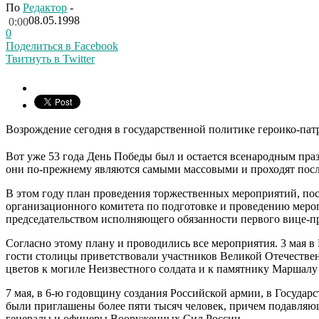
По
Редактор
-
08.05.1998
0:00
0
Поделиться в Facebook
Твитнуть в Twitter
Возрождение сегодня в государственной политике героико-пат
Вот уже 53 года День Победы был и остается всенародным праз
они по-прежнему являются самыми массовыми и проходят после
В этом году план проведения торжественных мероприятий, по
организационного комитета по подготовке и проведению мероп
председательством исполняющего обязанности первого вице-пр
Согласно этому плану и проводились все мероприятия. 3 мая в
гости столицы приветствовали участников Великой Отечествен
цветов к могиле Неизвестного солдата и к памятнику Маршалу
7 мая, в 6-ю годовщину создания Российской армии, в Госуд
были приглашены более пяти тысяч человек, причем подавляю
генералы и офицеры Вооруженных Сил России.