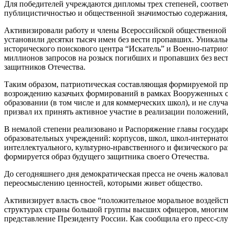
Для победителей учреждаются дипломы трех степеней, соотве
публицистичностью и общественной значимостью содержания, я
Активизировали работу и члены Всероссийской общественной 
установили десятки тысяч имен без вести пропавших. Уникал
исторического поискового центра “Искатель” и Военно-патриот
миллионов запросов на розыск погибших и пропавших без вес
защитников Отечества.
Таким образом, патриотическая составляющая формируемой пра
возрождению казачьих формирований в рамках Вооруженных си
образовании (в том числе и для коммерческих школ), и не слу
призвал их принять активное участие в реализации положений,
В немалой степени реализовано и Распоряжение главы государс
образовательных учреждений: корпусов, школ, школ-интернатов
интеллектуального, культурно-нравственного и физического ра
формируется образ будущего защитника своего Отечества.
До сегодняшнего дня демократическая пресса не очень жалова
переосмыслению ценностей, которыми живет общество.
Активизирует власть свое “положительное моральное воздейс
структурах страны большой группы высших офицеров, многим и
представление Президенту России. Как сообщила его пресс-с