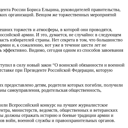
идента России Бориса Ельцина, руководителей правительства,
нских организаций. Венцом же торжественных мероприятий
шних торжеств и атмосферы, в которой они проводятся,
ссийской армии. И это, думается, не случайно: в следующем
асть избирателей страны. Нет секрета в том, что большинство
рмии и, к сожалению, вот уже в течение шести лет не
ь эффективно. Видимо, сегодня одним из способов завоевания
тупил в силу новый закон “О воинской обязанности и военной
отставке при Президенте Российской Федерации, которую
их предоставлено детям, родители которых погибли, получили
аны самоуправления, родительская общественность,
или Всероссийский конкурс на лучшее журналистское
ентра, министерств, ведомств, общественных и ветеранских
алы должны отражать историю и боевые традиции армии и
нов войн, военной службы и правоохранительных органов.