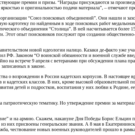
тствующие премии и призы. “Награды присуждаются за произвед
ркостью и оригинальностью подачи материала”, – отмечают пре
организации “Союз поисковых объединений”. Они нашли и захо
ьную картотеку по найденным в ходе поисковых работ медальон
ического объединения “Столица”. В ней насчитывается более 15
ти. Этот опыт поисковиков послужит при создании общественно
вительством новой идеологии налицо. Казаки де-факто уже учас
л РФ. Законом “О воинской обязанности и военной службе введ
чайно на встрече 9 апреля с ветеранами при обсуждении плана 
 записанных в законе.
тва о возрождении в России кадетских корпусов. В настоящее в
 и кадетских классов. В них, кроме высокой образовательной п
звития детей и подростков, воспитания у них любви к Родине, ее
ла патриотическую тематику. Но утверждение премии за материа
твие” и на армию. Скажем, накануне Дня Победы Борис Ельцин 
з них присвоены генеральские звания. А 8 мая в Екатерининск
лужба, чествование новых военных руководителей прошло в рам