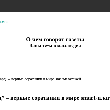
азеты
О чем говорят газеты
Ваша тема в масс-медиа
рд” – верные соратники в мире smart-платежей
 – верные соратники в мире smart-пла