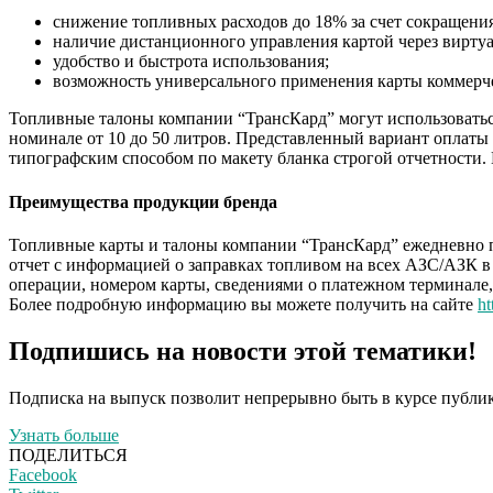
снижение топливных расходов до 18% за счет сокращения
наличие дистанционного управления картой через вирту
удобство и быстрота использования;
возможность универсального применения карты коммер
Топливные талоны компании “
ТрансКард
” могут использовать
номинале от 10 до 50 литров. Представленный вариант оплаты
типографским способом по макету бланка строгой отчетности.
Преимущества продукции
бренда
Топливные карты и талоны компании “
ТрансКард
” ежедневно 
отчет с информацией о заправках топливом на всех АЗС/
АЗК
в
операции, номером карты, сведениями о платежном терминале, 
Более подробную информацию вы можете получить на сайте
ht
Подпишись на новости этой тематики!
Подписка на выпуск позволит непрерывно быть в курсе публик
Узнать больше
ПОДЕЛИТЬСЯ
Facebook