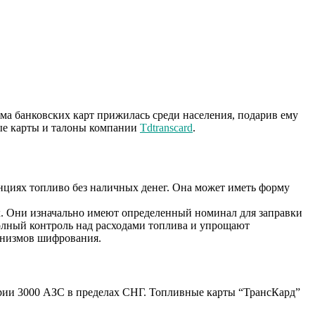
ема банковских карт прижилась среди населения, подарив ему
ые карты и талоны компании
Tdtranscard
.
анциях топливо без наличных денег. Она может иметь форму
ях. Они изначально имеют определенный номинал для заправки
олный контроль над расходами топлива и упрощают
анизмов шифрования.
рии 3000 АЗС в пределах СНГ. Топливные карты “
ТрансКард
”