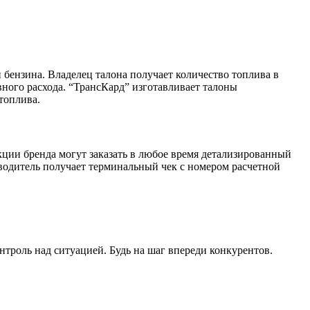
 бензина. Владелец талона получает количество топлива в
ного расхода. “
ТрансКард
” изготавливает талоны
топлива.
укции
бренда
могут заказать в любое время детализированный
 водитель получает терминальный чек с номером расчетной
роль над ситуацией. Будь на шаг впереди конкурентов.