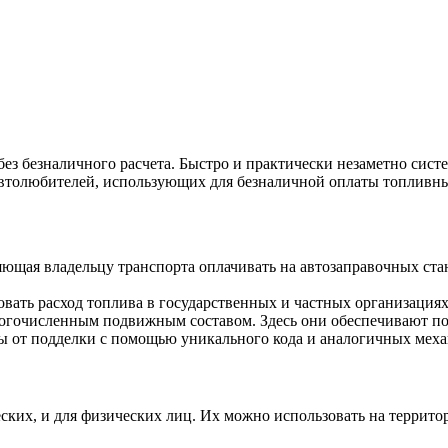
ез безналичного расчета. Быстро и практически незаметно сист
 автолюбителей, использующих для безналичной оплаты топливн
ляющая владельцу транспорта оплачивать на автозаправочных ст
овать расход топлива в государственных и частных организаци
многочисленным подвижным составом. Здесь они обеспечивают п
ы от подделки с помощью уникального кода и аналогичных мех
ских, и для физических лиц. Их можно использовать на террито