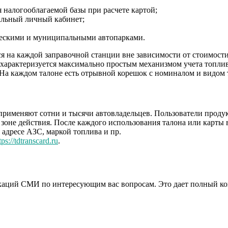
 налогооблагаемой базы при расчете картой;
альный личный кабинет;
ческими и муниципальными автопарками.
ся на каждой заправочной станции вне зависимости от стоимости
 характеризуется максимально простым механизмом учета топлив
 На каждом талоне есть отрывной корешок с номиналом и видом 
применяют сотни и тысячи автовладельцев. Пользователи прод
 зоне действия. После каждого использования талона или карты
адресе АЗС, маркой топлива и пр.
tps://tdtranscard.ru
.
аций СМИ по интересующим вас вопросам. Это дает полный конт