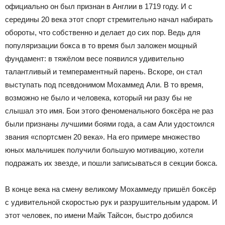
официально он был признан в Англии в 1719 году. И с
середины 20 века этот спорт стремительно начал набирать
обороты, что собственно и делает до сих пор. Ведь для
популяризации бокса в то время был заложен мощный
фундамент: в тяжёлом весе появился удивительно
талантливый и темпераментный парень. Вскоре, он стал
выступать под псевдонимом Мохаммед Али. В то время,
возможно не было и человека, который ни разу бы не
слышал это имя. Бои этого феноменального боксёра не раз
были признаны лучшими боями года, а сам Али удостоился
звания «спортсмен 20 века». На его примере множество
юных мальчишек получили большую мотивацию, хотели
подражать их звезде, и пошли записываться в секции бокса.
В конце века на смену великому Мохаммеду пришёл боксёр
с удивительной скоростью рук и разрушительным ударом. И
этот человек, по имени Майк Тайсон, быстро добился