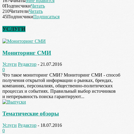
167
Фанаты
Мне нравится
0
Подписчики
Читать
210
Читатели
Читать
45
Подписчики
Подписаться
УСЛУГИ
Мониторинг СМИ
Услуги
Редактор
-
21.07.2016
0
Что такое мониторинг СМИ? Мониторинг СМИ - способ
получения открытой информации о рынках, брендах,
компаниях, персоналиях, общественно-политических
процессах и событиях. Правильный выбор источников
и непрерывность поиска гарантируют...
Тематические обзоры
Услуги
Редактор
-
18.07.2016
0