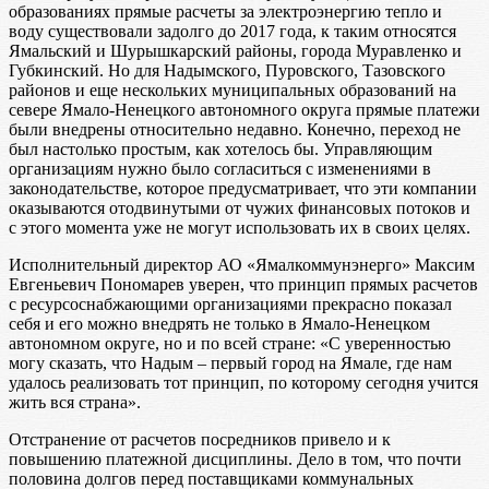
образованиях прямые расчеты за электроэнергию тепло и
воду существовали задолго до 2017 года, к таким относятся
Ямальский и Шурышкарский районы, города Муравленко и
Губкинский. Но для Надымского, Пуровского, Тазовского
районов и еще нескольких муниципальных образований на
севере Ямало-Ненецкого автономного округа прямые платежи
были внедрены относительно недавно. Конечно, переход не
был настолько простым, как хотелось бы. Управляющим
организациям нужно было согласиться с изменениями в
законодательстве, которое предусматривает, что эти компании
оказываются отодвинутыми от чужих финансовых потоков и
с этого момента уже не могут использовать их в своих целях.
Исполнительный директор АО «Ямалкоммунэнерго» Максим
Евгеньевич Пономарев уверен, что принцип прямых расчетов
с ресурсоснабжающими организациями прекрасно показал
себя и его можно внедрять не только в Ямало-Ненецком
автономном округе, но и по всей стране: «С уверенностью
могу сказать, что Надым – первый город на Ямале, где нам
удалось реализовать тот принцип, по которому сегодня учится
жить вся страна».
Отстранение от расчетов посредников привело и к
повышению платежной дисциплины. Дело в том, что почти
половина долгов перед поставщиками коммунальных