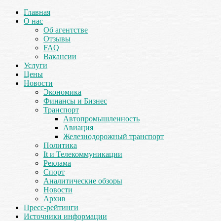
Главная
О нас
Об агентстве
Отзывы
FAQ
Вакансии
Услуги
Цены
Новости
Экономика
Финансы и Бизнес
Транспорт
Автопромышленность
Авиация
Железнодорожный транспорт
Политика
It и Телекоммуникации
Реклама
Спорт
Аналитические обзоры
Новости
Архив
Пресс-рейтинги
Источники информации