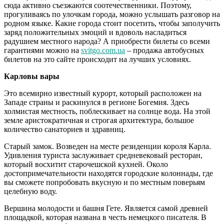
сюда активно съезжаются соотечественники. Поэтому,
прогуливаясь по улочкам города, можно услышать разговор на
родном языке. Какие города стоит посетить, чтобы заполучить
заряд положительных эмоций и вдоволь насладиться
радушием местного народа? А приобрести билеты со всеми
гарантиями можно на
svitgo.com.ua
– продажа автобусных
билетов на это сайте происходит на лучших условиях.
Карловы вары
Это всемирно известный курорт, который расположен на
Западе страны и раскинулся в регионе Богемия. Здесь
холмистая местность, поблескивает на солнце вода. На этой
земле аристократичная и строгая архитектура, большое
количество санаториев и здравниц.
Старый замок. Возведен на месте резиденции короля Карла.
Удивления туриста заслуживает средневековый ресторан,
который восхитит старочешской кухней. Около
достопримечательности находятся городские колоннады, где
вы сможете попробовать вкусную и по местным поверьям
целебную воду.
Вершина молодости и башня Гете. Является самой древней
площадкой, которая названа в честь немецкого писателя. В