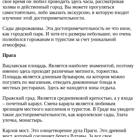
свое время он любил проводить здесь часы, рассматривая
холмы и действенный город. Вы можете прогуляться
самостоятельно, либо заказать экскурсию, в которую входит
изучение этой достопримечательности.
Сады дворожаковы. Эта достопримечательность не что иное,
как городской парк. И хотя его размеры небольшие, но очень
полюбился горожанам и туристам за счет уникальной
атмосферы.
Прага
Вацлавская площадь. Является наиболее знаменитой, поэтому
именно здесь проходят различные митинги, торжества.
Площадь является длинным бульваром, на котором можно
погулять по магазинам, отведать диковинные блюда в
местных ресторанах. Здесь же находятся зоны отдыха.
Пражский град. Является средневековой крепостью, а у входа
– почетный караул. Смена караула является любимым
зрелищем местного населения и туристов. В Граде вы увидите
такие достопримечательности, как королевские сады, Злата
улочка, монастырь.
Карлов мост. Это олицетворение духа Праги. Это древний
мост, который соединяет берега Влтавы. За все свое