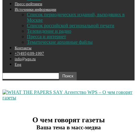
Пресс-рейтинги
Источники информации
Список периодических изданий, выходящих в
Москве
Список российской региональной печати
Телевидение и радио
Пресса и интернет
Тематические архивные файлы
Контакты
+7(495)109-1997
info@wps.ru
Eng
Агентство WPS – О чем говорят
газеты
О чем говорят газеты
Ваша тема в масс-медиа